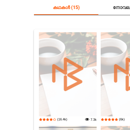
കഥകൾ (15)
നോവലു
(16.4k)
(6k)
7.3k