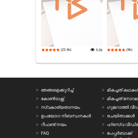
(22.4k)
(9k)
5.5k
ഞങ്ങളെക്കുറിച്ച്
മികച്ചത് കഥക
കോൺടാക്റ്റ്
മികച്ചത് നോ
സ്വകാര്യതാനയം
ഗുജറാത്തി വ
ഉപയോഗ നിബന്ധനകൾ
രചയിതാക്കൾ
റീഫണ്ട് നയം
ഹ്രസ്വ വീഡ
FAQ
പേപ്പർബാക്ക്