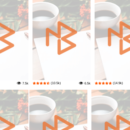
(10.5k)
(14.9k)
7.5k
6.5k