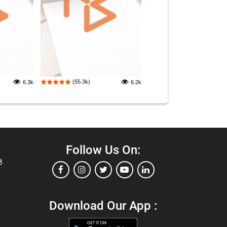
(55.3k)
6.3k
6.2k
Follow Us On:
ൾ
Download Our App :