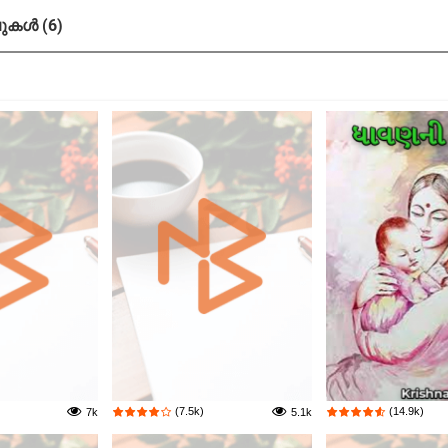
കൾ (6)
(7.5k)
(14.9k)
7k
5.1k