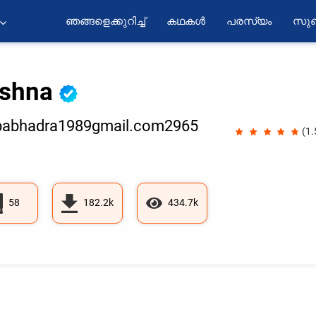
ഞങ്ങളെക്കുറിച്ച്
കഥകൾ
പരസ്യം
സുബ
ishna
pabhadra1989gmail.com2965
(1
58
182.2k
434.7k