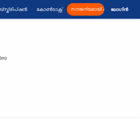
്സ്ക്രിപ്ഷൻ
കോൺടാക്റ്റ്
സൗജന്യമായി പ്രസിദ്ധീകരിക്കു
ലോഗിൻ 
.5m)