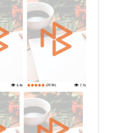
(20.9k)
6.4k
7.7k