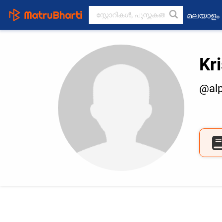
മലയാളം
Kr
@al