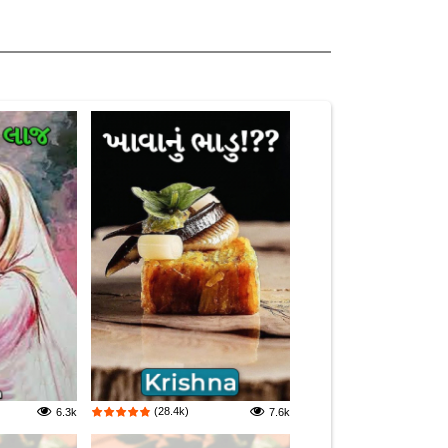
(28.4k)
6.3k
7.6k