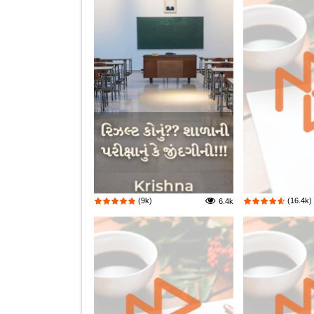
(9k)
(16.4k)
6.4k