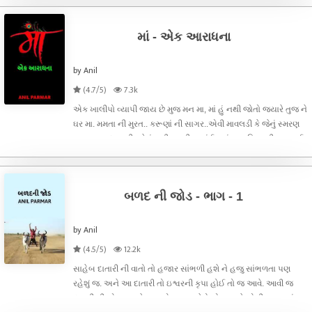
ઉંમર નું યુગલ મને પ્
માં - એક આરાધના
by Anil
(4.7/5)
7.3k
એક ખાલીપો વ્યાપી જાય છે મુજ મન મા, માં હું નથી જોતો જ્યારે તુજ ને
ઘર મા. મમતા ની મુરત.. કરૂણાં ની સાગર..એવી માવલડી કે જેનું સ્મરણ
માત્ર આરાધના થી ઓછું નથી. આવી જ કંઈક માં ના મહિમા ની વાત લઈ
ને આવી રહ્યો છું તો જરૂર થી વાંચો.....માં-એક આરાધના.
બળદ ની જોડ - ભાગ - 1
by Anil
(4.5/5)
12.2k
સાહેબ દાતારી ની વાતો તો હજાર સાંભળી હશે ને હજુ સાંભળતા પણ
રહેશું જ. અને આ દાતારી તો ઇશ્વરની કૃપા હોઈ તો જ આવે. આવી જ
દાતારી ની એક વાત છે આ. એક રાજા કેવો હોય અને એની પ્રજા નું