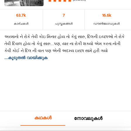
63.7k
7
16.6k
കാഴ്‌ചകൾ
പുസ്തകങ്ങൾ
ഡൗൺലോഡുകൾ
અરમાનો ને રોકે તેવી કોઇ મિનાર હોય તો કેવું સારુ, દિલની ઇચ્છાઓ ને રોકે
તેવી દિવાલ હોય તો કેવું સારુ...પણ, યાર ના રોકી શક્યો એમ કરતા.નોતી
કેવી કોઈ ને દિલ ની વાત પણ એની અદમ્ય ઇરછા સામે હરી ગયો
...കൂടുതൽ വായിക്കുക
കഥകൾ
നോവലുകൾ