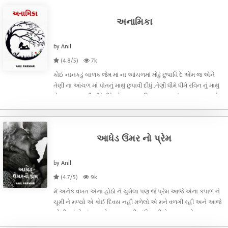
અનામિકા
by Anil
(4.8/5)
7k
કોઈ નાનકડું બાળક જેમ માં ના આંચળમાં મોઢું છુપાવિ દે એમ જ એને
તેણી ના આંચળ માં પોતનું માથું છુપાવી દીધું..તેણી ધીમે ધીમે રવિન નું માથું
સેહલાવવા લાગી..ધીરે ધીરે એના હાથ રવિન ના વાળ માં ફરવા લાગ્યા..ને
પછી હાથ માથા પર થી થઈ ને ગરદન થી થઈ ને રવિનની પોહળી છાત
આધેડ ઉંમર નો પ્રેમ
by Anil
(4.7/5)
9k
મેં અનેક વખત એના હોઠો ને ચુમેલા પણ જે પ્રેમ આજે એના કપાળ ને
ચૂમી ને મળ્યો એ કોઈ દિવસ નહીં મળેલો.એ મને વળગી રહી અને આજે
એની આંખો માં પણ એક ગજબ ની શાંતિ હતી.ચેહરા પર એક ચમક
પણ.મેં મનોમન જ પેલા યુગલ નો આભાર માન્યો ને વિચાર્યું કે એક આધેડ