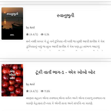
પાલન કેમ કરાઈ એ શીખવી જતી એક નાનકડી પણ સત્ય ઘટના નો પ્ર
સ્વાનુભુતી
by Anil
(4.4/5)
6.3k
મને નથી ખબર કે હું તને દુનિયા ની બધી જ ખુશી આપી શકીશ કે કેમ
,દુનિયાનું બધું જ સુખ આપી શકીશ કે કેમ પણ હા સાંભળ આટલું
ચોક્ક્સ કઈશ,હું તને જ મારી દુનિયા બનાવી લઈશ. કામ ની હોડ ને
દુનિયાદારી ની વ્યસ્તતા વચ્ચે જીવનસંગીની કેવી હશે... અને એના
ઓરતા કેવી રીતે પુરા
ટૂંકી વાર્તા ભાગ-1 - એક ખોબો બોર
by Anil
(4.4/5)
11.8k
માણસ મહાન એના સ્વભાવ,એના વર્તન અને એના દયાળુ સ્વભાવ ના
કારણે કેહવાય છે નય કે એની સતા અને સંપત્તિ ના કારણે.