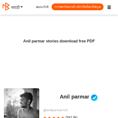
☰
ലോഗിൻ
मराठी
സൗജന്യമായി പ്രസിദ്ധീകരിക്കുക
Anil parmar stories download free PDF
Anil parmar
@anilparmar123
(392.3k)