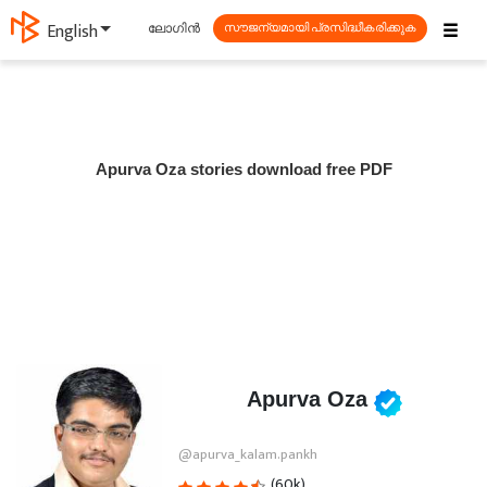
☰
ലോഗിൻ
English
സൗജന്യമായി പ്രസിദ്ധീകരിക്കുക
Apurva Oza stories download free PDF
Apurva Oza
@apurva_kalam.pankh
(60k)