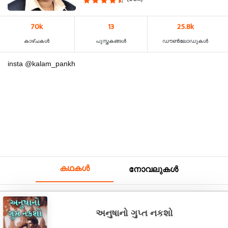
70k
13
25.8k
കാഴ്‌ചകൾ
പുസ്തകങ്ങൾ
ഡൗൺലോഡുകൾ
insta @kalam_pankh
കഥകൾ
നോവലുകൾ
અનુષાનો ગુપ્ત નકશો