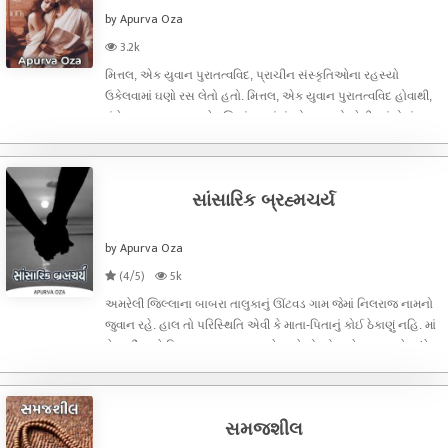
by Apurva Oza
3.2k
મિત્તલ, એક યુવાન પુરાતત્વવિદ, પ્રાચીન સંસ્કૃતિઓના રહસ્યો
ઉકેલવામાં ઘણો રસ લેતો હતો. મિત્તલ, એક યુવાન પુરાતત્વવિદ હોવાથી,
હંમેશા ખુલ્લા વાળ અને ધૂળિયાં કપડાંમાં જોવા મળતો. તેની આંખોમાં
જિજ્ઞાસા અને ઉત્સાહ હંમેશા સ્પષ્ટ દેખાતો. તેનું રૂપ એક સાહસિકનું
હતું જ
સાંસારિક બ્રહ્મચર્ય
by Apurva Oza
(4/5)
5k
અમરેલી જિલ્લાના બાબરા તાલુકાનું ઊંટવડ ગામ જેમાં નિલરાજ નામનો
જુવાન રહે. હાલ તો પરિસ્થિતિ એવી કે માતા-પિતાનું કોઈ ઠેકાણું નહિ. માં
છે નહીં અને પિતા કમાવા ગામતરા કરે અને છોકરો ભણે બાપ વરસે દા’ડે
આવે દિકરાનું મોઢું જોવા અને દિવાળીની મીઠાઈઓ લાવે. બાપ આવ
સમજશીલ