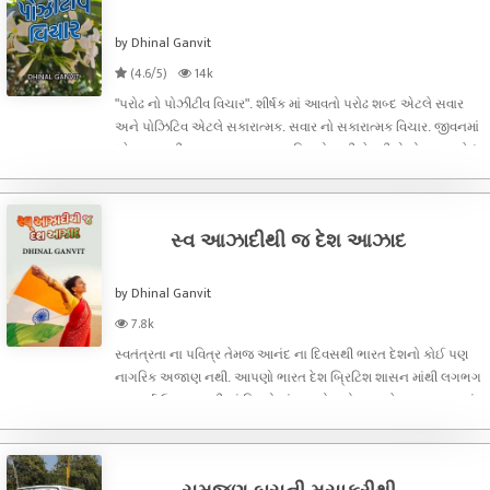
by Dhinal Ganvit
(4.6/5)
14k
"પરોઢ નો પોઝીટીવ વિચાર". શીર્ષક માં આવતો પરોઢ શબ્દ એટલે સવાર
અને પોઝિટિવ એટલે સકારાત્મક. સવાર નો સકારાત્મક વિચાર. જીવનમાં
દરેક સવારની શુરુઆત સકારાત્મક વિચારો રાખી ને કરીએ તો જીવન કેવું
હોય શકે? આપણા વિચારો આપણા જીવનમાં એક આગવું સ્થાન ધરાવતા
હોય છે. આપણા જ
સ્વ આઝાદીથી જ દેશ આઝાદ
by Dhinal Ganvit
7.8k
સ્વતંત્રતા ના પવિત્ર તેમજ આનંદ ના દિવસથી ભારત દેશનો કોઈ પણ
નાગરિક અજાણ નથી. આપણો ભારત દેશ બ્રિટિશ શાસન માંથી લગભગ
૨૦૦ વર્ષ ઉપર ગુલામી નાં દિવસો માં જીવ્યો હતો. ૧૫ ઓગસ્ટ, ૧૯૪૭ નાં
રોજ આઝાદી નાં સૌપ્રથમ વાર પ્રધાનમંત્રી શ્રી જવાહલાલ નેહરૂજી
એ દિલ્લી નાં લા