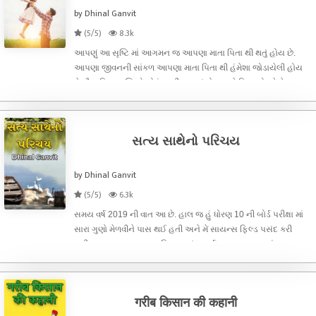
by Dhinal Ganvit
(5/5)
8.3k
આપણું આ સૃષ્ટિ માં આગમન જ આપણા માતા પિતા થી થતું હોય છે.
આપણા જીવનની સાંકળ આપણા માતા પિતા થી હંમેશા જોડાયેલી હોય
છે. વૈજ્ઞાનિક દ્રષ્ટિએ થોડું અહીં જણાવું તો જ્યારે પિતા એટલે કે નરના
XY- ક્રોમોઝોમ અર્થાત્ રંગસૂત્ર તેમજ માતાના XX-
ક્રોમોઝોમ(રંગસૂત્ર) પૈકી સ
સત્ય સાથેનો પરિચય
by Dhinal Ganvit
(5/5)
6.3k
સમય વર્ષ 2019 ની વાત આ છે. હાલ જ હું ધોરણ 10 ની બોર્ડ પરીક્ષા માં
સારા ગુણો મેળવીને પાસ થઈ હતી અને મેં સાયન્સ ફિલ્ડ પસંદ કરી
હતી.શરૂઆતના સાયન્સ ફિલ્ડ પસંદ કર્યા ના આજ ગાળામાં મન રમૂજી
અવસ્થામાં ખૂબ જ ફરતું હતું અને તેથી જ શાળામાં બાયોલોજીના લેક્ચર
દરમિયાન
गरीब किसान की कहानी