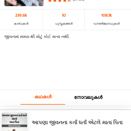
236.6k
10
108.1k
കാഴ്‌ചകൾ
പുസ്തകങ്ങൾ
ഡൗൺലോഡുകൾ
જીવનમાં સમય થી મોટું કોઈ સત્ય નથી.
കഥകൾ
നോവലുകൾ
આપણા જીવનના કર્તા ધર્તા એટલે માતા પિતા