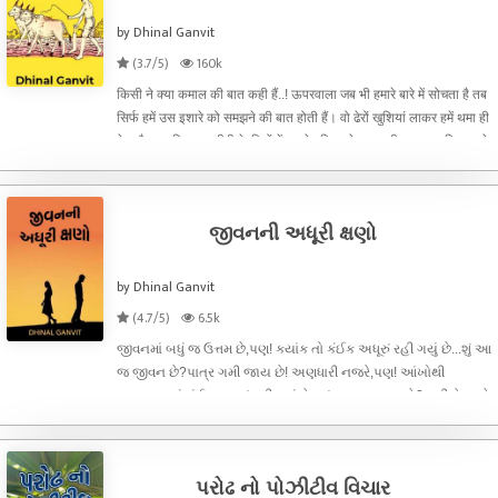
by Dhinal Ganvit
(3.7/5)
160k
किसी ने क्या कमाल की बात कही हैं..! ऊपरवाला जब भी हमारे बारे में सोचता है तब
सिर्फ हमें उस इशारे को समझने की बात होती हैं। वो ढेरों खुशियां लाकर हमें थमा ही
देता है।एक किसान गरीबी के दिनों में अपने परिवार के साथ जी रहा था। किसान के
परिवार में वह, उसकी पत्
જીવનની અધૂરી ક્ષણો
by Dhinal Ganvit
(4.7/5)
6.5k
જીવનમાં બધું જ ઉત્તમ છે,પણ! ક્યાંક તો કંઈક અધૂરું રહી ગયું છે...શું આ
જ જીવન છે?પાત્ર ગમી જાય છે! અણધારી નજરે,પણ! આંખોથી
સમજાવવાનું કંઈક અધૂરું રહી ગયું છે...શું આ જ જીવન છે?ખુશી છે અને
દુઃખોને જોવાનો હોસલો પણ છે,પણ! મનમાં કંઈક અધૂરું રહી ગયું છે...શું
આ
પરોઢ નો પોઝીટીવ વિચાર