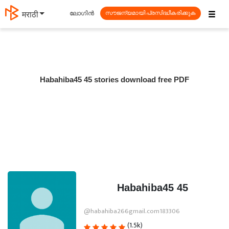
☰
ലോഗിൻ
मराठी
സൗജന്യമായി പ്രസിദ്ധീകരിക്കുക
Habahiba45 45 stories download free PDF
Habahiba45 45
@habahiba266gmail.com183306
(1.5k)