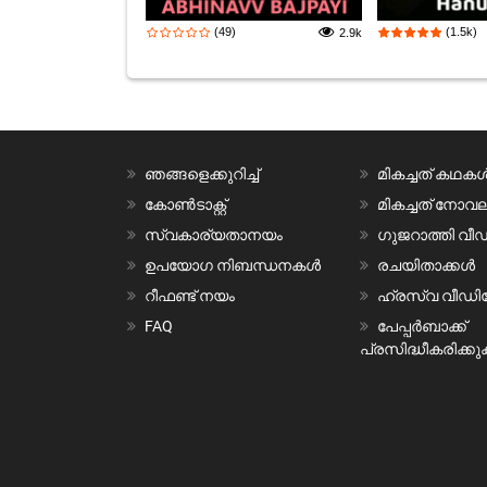
(49)
(1.5k)
2.9k
ഞങ്ങളെക്കുറിച്ച്
മികച്ചത് കഥക
കോൺടാക്റ്റ്
മികച്ചത് നോ
സ്വകാര്യതാനയം
ഗുജറാത്തി വ
ഉപയോഗ നിബന്ധനകൾ
രചയിതാക്കൾ
റീഫണ്ട് നയം
ഹ്രസ്വ വീഡ
FAQ
പേപ്പർബാക്ക്
പ്രസിദ്ധീകരിക്കു