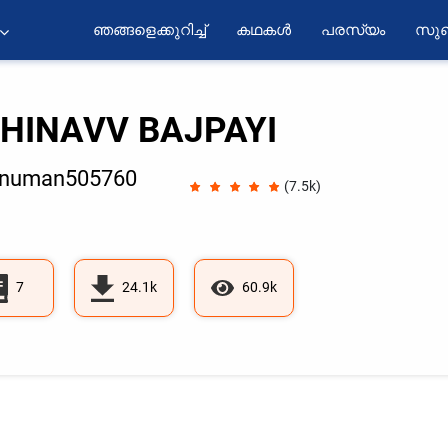
ഞങ്ങളെക്കുറിച്ച്
കഥകൾ
പരസ്യം
സുബ
HINAVV BAJPAYI
numan505760
(7.5k)
7
24.1k
60.9k