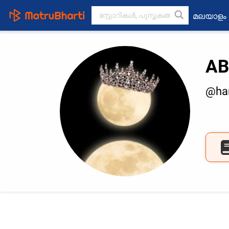
മലയാളം
AB
@ha