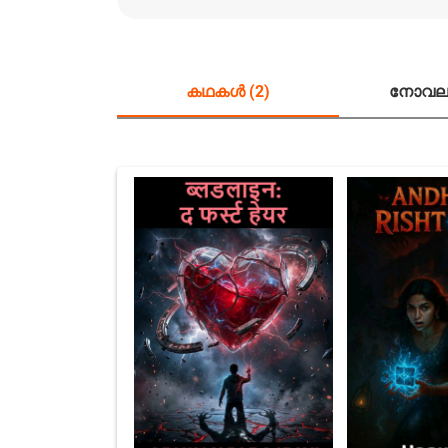
കഥകൾ (2)
നോവലു