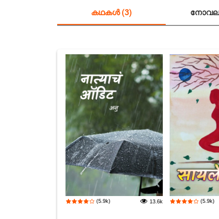
കഥകൾ (3)
നോവലു
(5.9k)
(5.9k)
13.6k