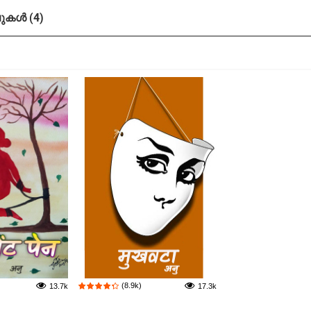
കൾ (4)
(8.9k)
13.7k
17.3k