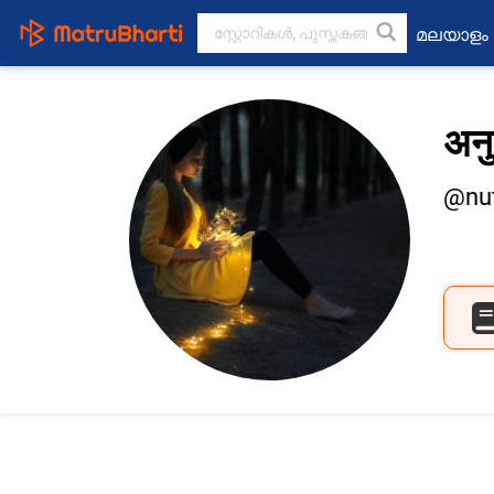
മലയാളം
अनु
@nu