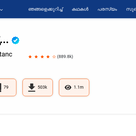
ഞങ്ങളെക്കുറിച്ച്
കഥകൾ
പരസ്യം
സുബ
...
tanc
(889.8k)
79
503k
1.1m