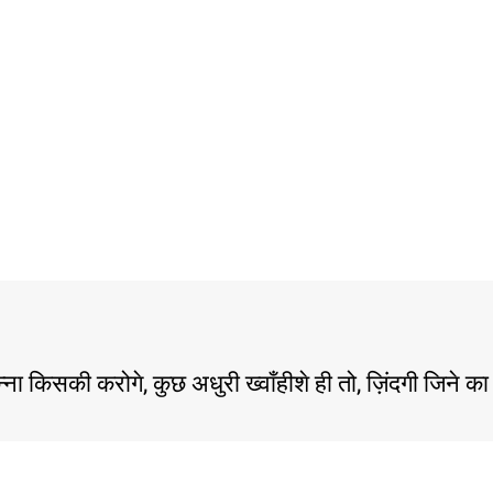
ना किसकी करोगे, कुछ अधुरी ख्वाँहीशे ही तो, ज़िंदगी जिने का 