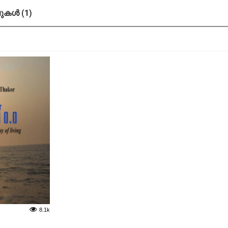
കൾ (1)
8.1k