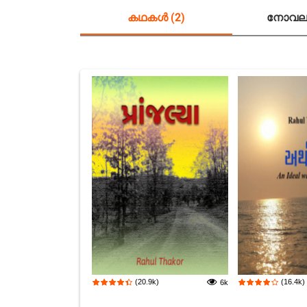
കഥകൾ (2)
നോവലു
(20.9k)
(16.4k)
6k