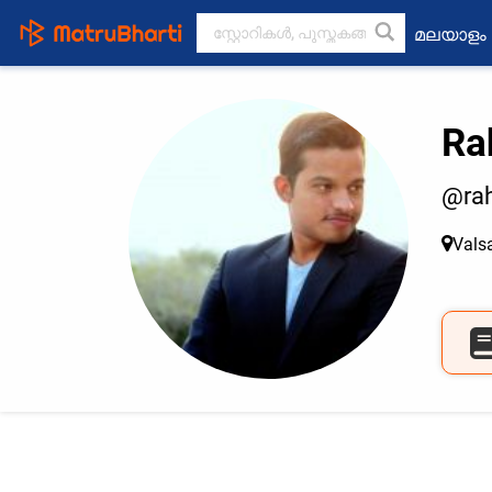
മലയാളം
Ra
@rah
Vals