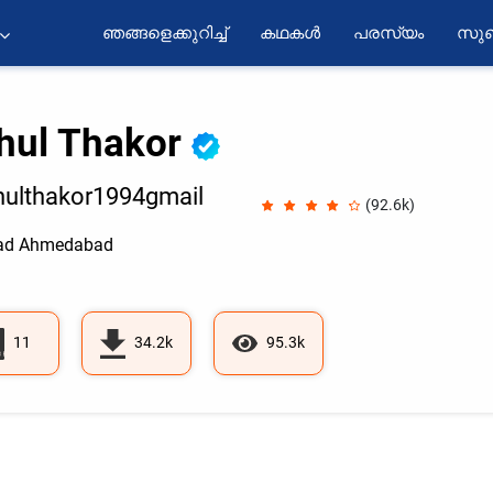
ഞങ്ങളെക്കുറിച്ച്
കഥകൾ
പരസ്യം
സുബ
hul Thakor
ulthakor1994gmail
(92.6k)
ad Ahmedabad
11
34.2k
95.3k