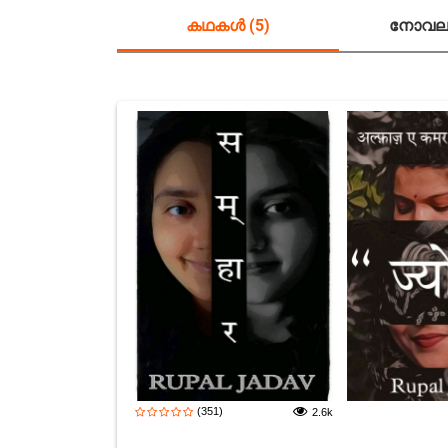
കഥകൾ (5)
നോവലു
(351)
2.6k