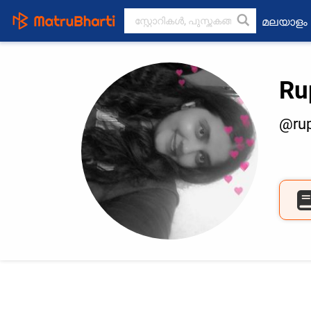
മലയാളം
Ru
@rup