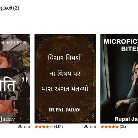
കൾ (2)
(4.5k)
(3k)
4.5k
4.5k