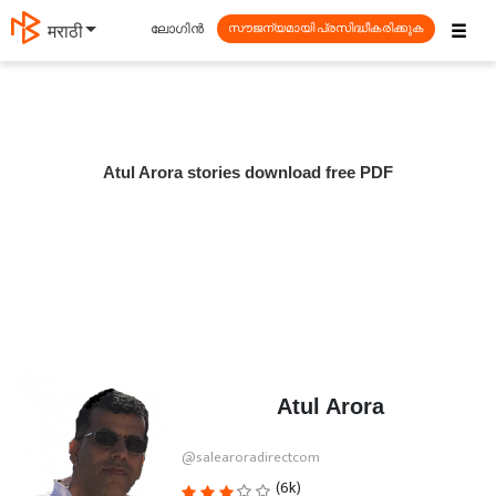
☰
ലോഗിൻ
मराठी
സൗജന്യമായി പ്രസിദ്ധീകരിക്കുക
Atul Arora stories download free PDF
Atul Arora
@salearoradirectcom
(6k)