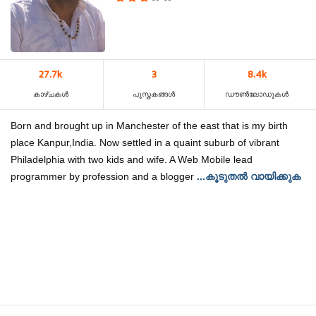
27.7k
3
8.4k
കാഴ്‌ചകൾ
പുസ്തകങ്ങൾ
ഡൗൺലോഡുകൾ
Born and brought up in Manchester of the east that is my birth
place Kanpur,India. Now settled in a quaint suburb of vibrant
Philadelphia with two kids and wife. A Web Mobile lead
programmer by profession and a blogger
...കൂടുതൽ വായിക്കുക