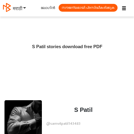
☰
ലോഗിൻ
मराठी
സൗജന്യമായി പ്രസിദ്ധീകരിക്കുക
S Patil stories download free PDF
S Patil
@samvitpatil143483