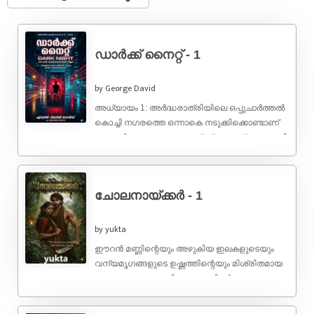
​ഡാർക്ക് നൈറ്റ് - ​1
by George David
​അധ്യായം 1: അർദ്ധരാത്രിയിലെ ഒപ്പുചാർത്തൽ​
കൊച്ചി നഗരത്തെ ഒന്നാകെ നടുക്കിക്കൊണ്ടാണ്
ആ വാർത്ത പുറത്തു വന്നത്. പ്രമുഖ വ്യവസായി
വിക്രം സിംഹ തൻ്റെ ആഡംബര ഫ്ലാറ്റിൻ്റെ
ഇരുപതാം ...
ചോലനായ്ക്കർ - 1
by yukta
ഈറൻ മണ്ണിന്റെയും അഴുകിയ ഇലകളുടെയും
വന്യമൃഗങ്ങളുടെ ഉഷ്ണത്തിന്റെയും മിശ്രിതമായ
ആ ഗന്ധം.. അതായിരുന്നു കാടിന്റെ
ശ്വാസം.ആകാശം കാണാൻ സമ്മതിക്കാത്ത വണ്ണം
പടർന്നുപന്തലിച്ചു നിൽക്കുന്ന