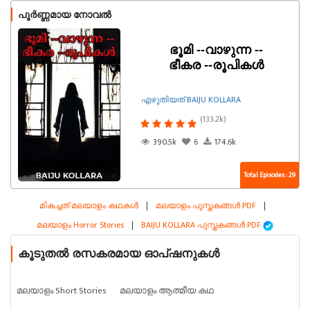
പൂർണ്ണമായ നോവൽ
ഭൂമി --വാഴുന്ന --
ഭീകര --രൂപികൾ
എഴുതിയത് BAIJU KOLLARA
(133.2k)
390.5k
6
174.6k
Total Episodes : 29
മികച്ചത് മലയാളം കഥകൾ
|
മലയാളം പുസ്തകങ്ങൾ PDF
|
മലയാളം Horror Stories
|
BAIJU KOLLARA പുസ്തകങ്ങൾ PDF
കൂടുതൽ രസകരമായ ഓപ്ഷനുകൾ
മലയാളം Short Stories
മലയാളം ആത്മീയ കഥ