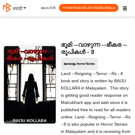
☰
ലോഗിൻ
मराठी
സൗജന്യമായി പ്രസിദ്ധീകരിക്കുക
ഭൂമി --വാഴുന്ന --ഭീകര --
രൂപികൾ - 8
മലയാളം Horror Stories
Land --Reigning --Terror --Rs - 8
book and story is written by BAIJU
KOLLARA in Malayalam . This story
is getting good reader response on
Matrubharti app and web since it is
published free to read for all readers
online. Land --Reigning --Terror --Rs
- 8 is also popular in Horror Stories
in Malayalam and it is receiving from