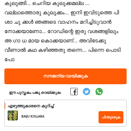
കുലുങ്ങി... ചെറിയ കുലുക്കമല്ല ...
വല്ലാത്തൊരു കുലുക്കം... ഇനി ഇവിടുത്തെ പി
ശാ ചു ക്കൾ ഞങ്ങടെ വാഹനം മറിച്ചിടുവാൻ
നോക്കയാണോ... റോഡിന്റെ ഇരു വശങ്ങളിലും
അ ഗാ ധ മായ കൊക്കയാണ്... അവിടേക്കു
വീണാൽ കഥ കഴിഞ്ഞതു തന്നെ... പിന്നെ പൊടി
പോ
സൗജന്യ വായിക്കുക
ഈ പുസ്തകം പങ്കു വെയ്ക്കുക:
എഴുത്തുകാരനെ കുറിച്ച്
BAIJU KOLLARA
പിന്തുടരുക