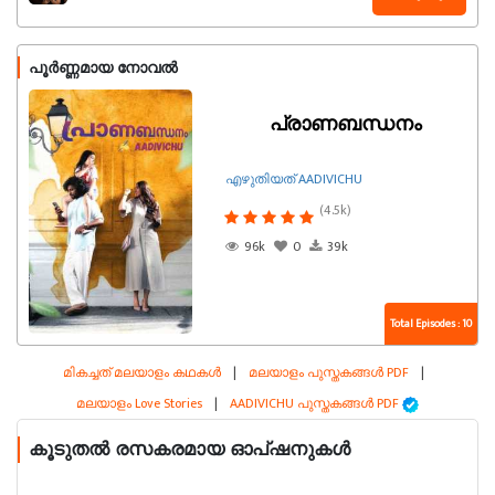
പൂർണ്ണമായ നോവൽ
പ്രാണബന്ധനം
എഴുതിയത് AADIVICHU
(4.5k)
96k
0
39k
Total Episodes : 10
മികച്ചത് മലയാളം കഥകൾ
|
മലയാളം പുസ്തകങ്ങൾ PDF
|
മലയാളം Love Stories
|
AADIVICHU പുസ്തകങ്ങൾ PDF
കൂടുതൽ രസകരമായ ഓപ്ഷനുകൾ