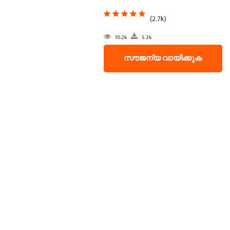
(2.7k)
10.2k
5.2k
സൗജന്യ വായിക്കുക