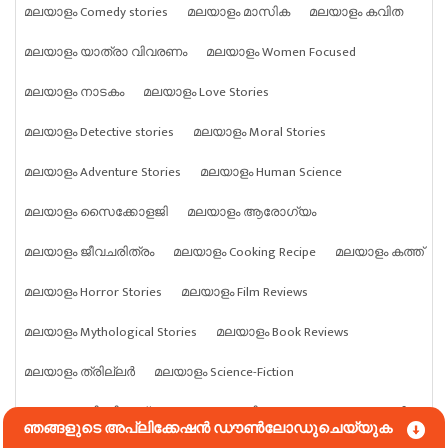
മലയാളം Comedy stories
മലയാളം മാസിക
മലയാളം കവിത
മലയാളം യാത്രാ വിവരണം
മലയാളം Women Focused
മലയാളം നാടകം
മലയാളം Love Stories
മലയാളം Detective stories
മലയാളം Moral Stories
മലയാളം Adventure Stories
മലയാളം Human Science
മലയാളം സൈക്കോളജി
മലയാളം ആരോഗ്യം
മലയാളം ജീവചരിത്രം
മലയാളം Cooking Recipe
മലയാളം കത്ത്
മലയാളം Horror Stories
മലയാളം Film Reviews
മലയാളം Mythological Stories
മലയാളം Book Reviews
മലയാളം ത്രില്ലർ
മലയാളം Science-Fiction
മലയാളം ബിസിനസ്സ്
മലയാളം കായികം
മലയാളം മൃഗങ്ങൾ
ഞങ്ങളുടെ അപ്ലിക്കേഷൻ ഡൗൺലോഡുചെയ്യുക