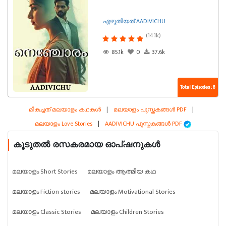
എഴുതിയത് AADIVICHU
(14.1k)
85.1k
0
37.6k
Total Episodes : 8
മികച്ചത് മലയാളം കഥകൾ
|
മലയാളം പുസ്തകങ്ങൾ PDF
|
മലയാളം Love Stories
|
AADIVICHU പുസ്തകങ്ങൾ PDF
കൂടുതൽ രസകരമായ ഓപ്ഷനുകൾ
മലയാളം Short Stories
മലയാളം ആത്മീയ കഥ
മലയാളം Fiction stories
മലയാളം Motivational Stories
മലയാളം Classic Stories
മലയാളം Children Stories