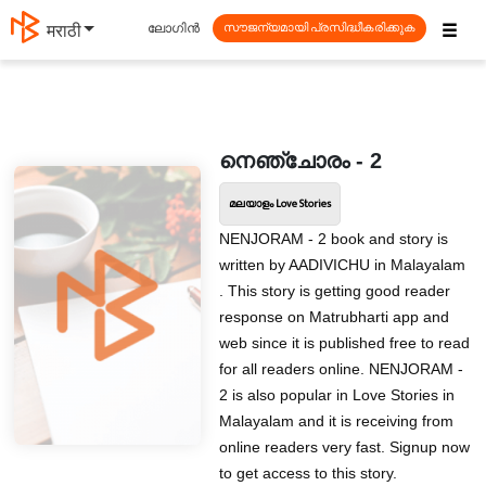
☰
ലോഗിൻ
मराठी
സൗജന്യമായി പ്രസിദ്ധീകരിക്കുക
നെഞ്ചോരം - 2
മലയാളം Love Stories
NENJORAM - 2 book and story is
written by AADIVICHU in Malayalam
. This story is getting good reader
response on Matrubharti app and
web since it is published free to read
for all readers online. NENJORAM -
2 is also popular in Love Stories in
Malayalam and it is receiving from
online readers very fast. Signup now
to get access to this story.