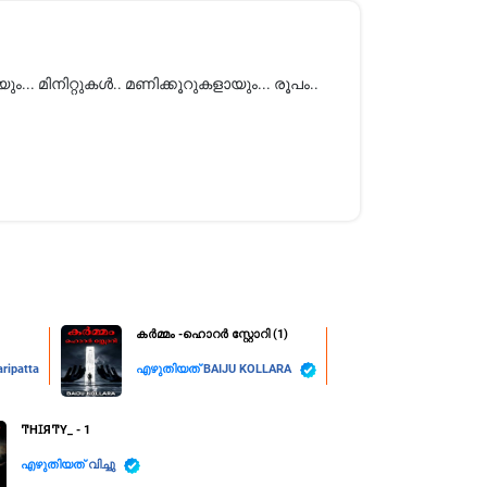
... മിനിറ്റുകൾ.. മണിക്കൂറുകളായും... രൂപം..
കർമ്മം -ഹൊറർ സ്റ്റോറി (1)
ripatta
എഴുതിയത്
BAIJU KOLLARA
ͲHꀤЯͲY_ - 1
എഴുതിയത്
വിച്ചു