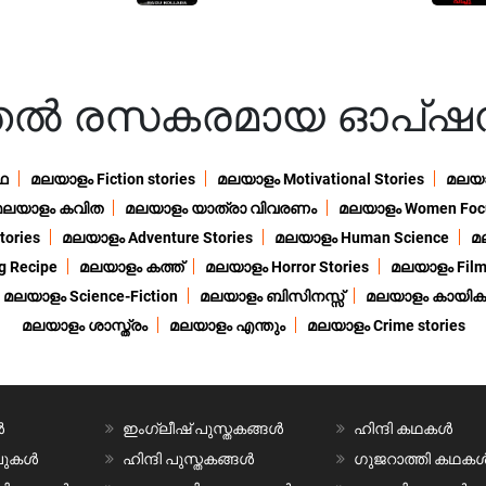
ുതൽ രസകരമായ ഓപ്ഷ
ഥ
മലയാളം Fiction stories
മലയാളം Motivational Stories
മലയാള
മലയാളം കവിത
മലയാളം യാത്രാ വിവരണം
മലയാളം Women Foc
ories
മലയാളം Adventure Stories
മലയാളം Human Science
മ
 Recipe
മലയാളം കത്ത്
മലയാളം Horror Stories
മലയാളം Film
മലയാളം Science-Fiction
മലയാളം ബിസിനസ്സ്
മലയാളം കായിക
മലയാളം ശാസ്ത്രം
മലയാളം എന്തും
മലയാളം Crime stories
ൾ
ഇംഗ്ലീഷ് പുസ്തകങ്ങൾ
ഹിന്ദി കഥകൾ
വലുകൾ
ഹിന്ദി പുസ്തകങ്ങൾ
ഗുജറാത്തി കഥക