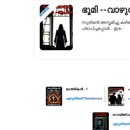
ഭൂമി --വാഴ
Novels
സൂര്യൻ അസ്തമിച്ചു കഴിഞ്
പ്രാപിച്ചപ്പോൾ... ഇര...
മാന്ത്രികൻ - 1
പ
എഴുതിയത്
Chendamara
ഡെയ്ഞ്ചർ 
എഴുതിയത