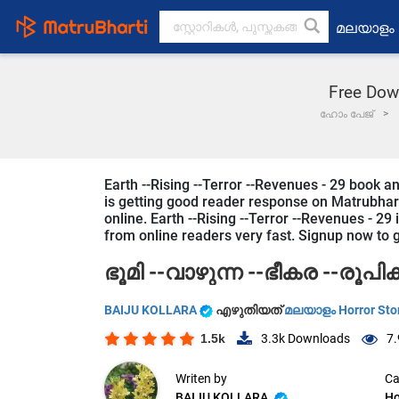
മലയാളം
Free Down
ഹോം പേജ്
Earth --Rising --Terror --Revenues - 29 book 
is getting good reader response on Matrubharti
online. Earth --Rising --Terror --Revenues - 29 
from online readers very fast. Signup now to ge
ഭൂമി --വാഴുന്ന --ഭീകര --രൂപി
BAIJU KOLLARA
എഴുതിയത്
മലയാളം Horror Sto
1.5k
3.3k
Downloads
7.
Writen by
Ca
BAIJU KOLLARA
Ho