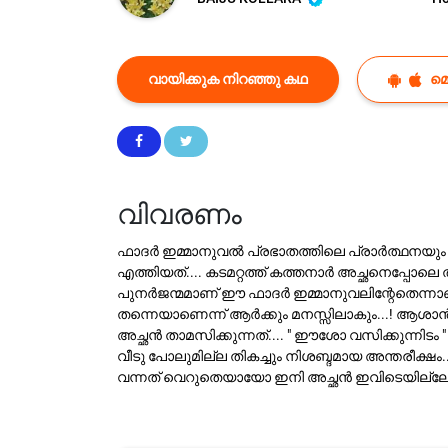
വായിക്കുക നിറഞ്ഞു കഥ
മ
വിവരണം
ഫാദർ ഇമ്മാനുവൽ പ്രഭാതത്തിലെ പ്രാർത്ഥനയും മറ്
എത്തിയത്.... കടമറ്റത്ത് കത്തനാർ അച്ഛനെപ്പോല
പുനർജന്മമാണ് ഈ ഫാദർ ഇമ്മാനുവലിന്റേതെന്നാണ് 
തന്നെയാണെന്ന് ആർക്കും മനസ്സിലാകും...! ആശാൻ വള
അച്ഛൻ താമസിക്കുന്നത്.... " ഈശോ വസിക്കുന്നിടം 
വീടു പോലുമില്ല തികച്ചും നിശബ്ദമായ അന്തരീക്ഷം.... സണ
വന്നത് വെറുതെയായോ ഇനി അച്ഛൻ ഇവിടെയില്ലേ..