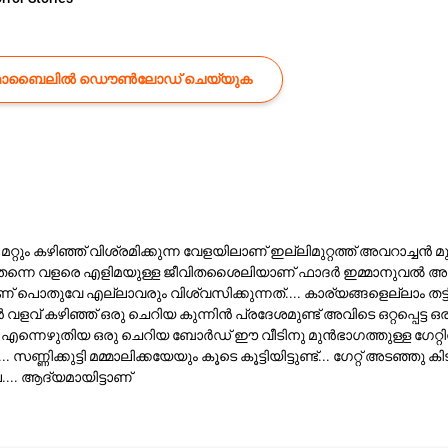
ൊബൈലിൽ ഡൌൺലോഡ് ചെയ്യുക
റും കഴിഞ്ഞ് വിശ്രമിക്കുന്ന വേളയിലാണ് ഇല്ലിമുറ്റത്ത് അവറാച്ചൻ 
െ തന്നെ വളരെ എളിമയുള്ള ജീവിതശൈലിയാണ് ഫാദർ ഇമ്മാനുവൽ അച്ഛന്റ
പൊതുവേ എല്ലാവരും വിശ്വസിക്കുന്നത്.... കാര്യങ്ങളെല്ലാം തട്ടി
വ് കഴിഞ്ഞ് ഒരു ചെറിയ കുന്നിൻ പ്രദേശമുണ്ട് അവിടെ ഒറ്റപ്പെട്ട ഒ
" എന്നെഴുതിയ ഒരു ചെറിയ ബോർഡ് ഈ വീടിനു മുൻഭാഗത്തുള്ള ഗേറ്റിനു മ
്ണിക്കുട്ടി മമ്മാലിക്കയേയും കൂടെ കൂട്ടിയിട്ടുണ്ട്... ഗേറ്റ് അടഞ്ഞു കി
.. ആദ്യമായിട്ടാണ്