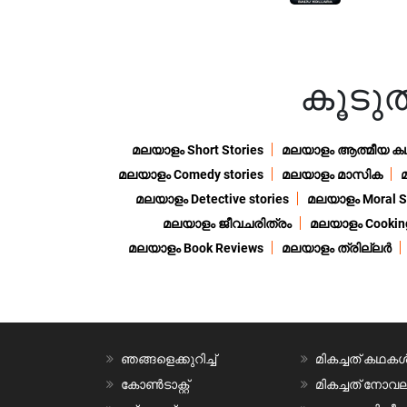
കൂട
മലയാളം Short Stories
മലയാളം ആത്മീയ ക
മലയാളം Comedy stories
മലയാളം മാസിക
മലയാളം Detective stories
മലയാളം Moral St
മലയാളം ജീവചരിത്രം
മലയാളം Cooking
മലയാളം Book Reviews
മലയാളം ത്രില്ലർ
ഞങ്ങളെക്കുറിച്ച്
മികച്ചത് കഥക
കോൺടാക്റ്റ്
മികച്ചത് നോ