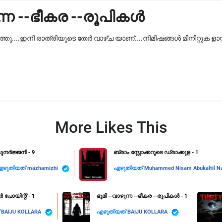
ുന്ന --ഭീകര --രൂപികൾ
ഞു....ഇനി രാത്രിയുടെ തേർ വാഴ്ച യാണ്....നിമിഷങ്ങൾ മിനിറ്റുക ളായും
More Likes This
ുനർജ്ജനി - 9
ബ്രാം സ്റ്റോക്കറുടെ ഡ്രാക്കുള - 1
എഴുതിയത്
mazhamizhi
എഴുതിയത്
Muhammed Nisam Abukaltil Na
പോയിന്റ് - 1
ഭൂമി --വാഴുന്ന --ഭീകര --രൂപികൾ - 1
്
BAIJU KOLLARA
എഴുതിയത്
BAIJU KOLLARA