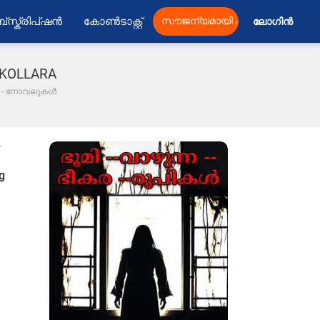
്സ്ക്രിപ്ഷൻ
കോൺടാക്റ്റ്
സൗജന്യമായി പ്രസിദ്ധീകരിക്കു
ലോഗിൻ 
JU KOLLARA
 29 - നോവലുകൾ
y
ng