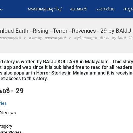
ഞങ്ങളെക്കുറിച്ച്
കഥകൾ
പരസ്യം
സുബ
load Earth --Rising --Terror --Revenues - 29 by BAI
നോവലുകൾ
മലയാളം നോവലുകൾ
ഭൂമി --വാഴുന്ന --ഭീകര --രൂപികൾ -
and story is written by BAIJU KOLLARA in Malayalam . This stor
 app and web since it is published free to read for all readers
is also popular in Horror Stories in Malayalam and it is receivi
t access to this story.
കൾ - 29
ries
9k
Views
tegory
rror Stories