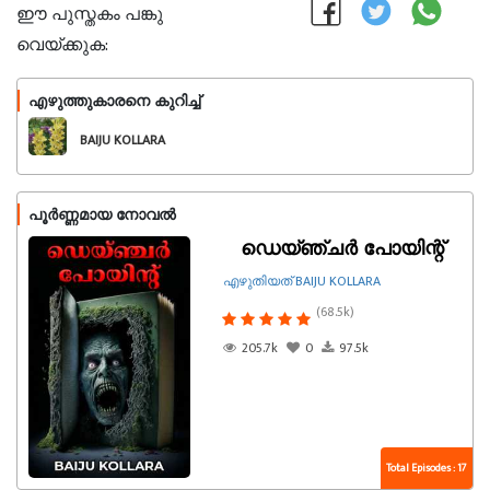
ഈ പുസ്തകം പങ്കു
വെയ്ക്കുക:
എഴുത്തുകാരനെ കുറിച്ച്
പിന്തുടരുക
BAIJU KOLLARA
പൂർണ്ണമായ നോവൽ
ഡെയ്ഞ്ചർ പോയിന്റ്
എഴുതിയത് BAIJU KOLLARA
(68.5k)
205.7k
0
97.5k
Total Episodes : 17