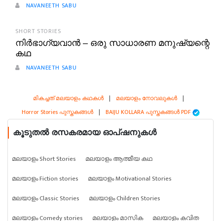
NAVANEETH SABU
SHORT STORIES
നിർഭാഗ്യവാൻ – ഒരു സാധാരണ മനുഷ്യന്റെ
കഥ
NAVANEETH SABU
മികച്ചത് മലയാളം കഥകൾ
|
മലയാളം നോവലുകൾ
|
Horror Stories പുസ്തകങ്ങൾ
|
BAIJU KOLLARA പുസ്തകങ്ങൾ PDF
കൂടുതൽ രസകരമായ ഓപ്ഷനുകൾ
മലയാളം Short Stories
മലയാളം ആത്മീയ കഥ
മലയാളം Fiction stories
മലയാളം Motivational Stories
മലയാളം Classic Stories
മലയാളം Children Stories
മലയാളം Comedy stories
മലയാളം മാസിക
മലയാളം കവിത