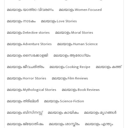
മലയാളം യാത്രാ വിവരണം
മലയാളം Women Focused
മലയാളം നാടകം
മലയാളം Love Stories
മലയാളം Detective stories
മലയാളം Moral Stories
മലയാളം Adventure Stories
മലയാളം Human Science
മലയാളം സൈക്കോളജി
മലയാളം ആരോഗ്യം
മലയാളം ജീവചരിത്രം
മലയാളം Cooking Recipe
മലയാളം കത്ത്
മലയാളം Horror Stories
മലയാളം Film Reviews
മലയാളം Mythological Stories
മലയാളം Book Reviews
മലയാളം ത്രില്ലർ
മലയാളം Science-Fiction
മലയാളം ബിസിനസ്സ്
മലയാളം കായികം
മലയാളം മൃഗങ്ങൾ
മലയാളം ജ്യോതിഷം
മലയാളം ശാസ്ത്രം
മലയാളം എന്തും