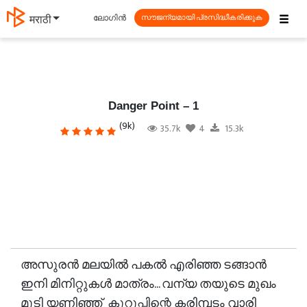
☰
ലോഗിൻ
मराठी
സൗജന്യമായി പ്രസിദ്ധീകരിക്കുക
Danger Point – 1
(9k)
35.7k
4
15.3k
അസുരൻ മലയിൽ പകൽ എരിഞ്ഞ ടങ്ങാൻ
ഇനി മിനിറ്റുകൾ മാത്രം... വന്യ തയുടെ മുഖം
മൂടി യണിഞ്ഞ് കുറുപ്പിന്റെ കരിമ്പടം വാരി