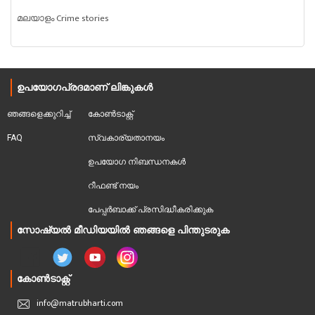
മലയാളം Crime stories
ഉപയോഗപ്രദമാണ് ലിങ്കുകൾ
ഞങ്ങളെക്കുറിച്ച്
കോൺടാക്റ്റ്
FAQ
സ്വകാര്യതാനയം
ഉപയോഗ നിബന്ധനകൾ
റീഫണ്ട് നയം
പേപ്പർബാക്ക് പ്രസിദ്ധീകരിക്കുക
സോഷ്യൽ മീഡിയയിൽ ഞങ്ങളെ പിന്തുടരുക
കോൺടാക്റ്റ്
info@matrubharti.com