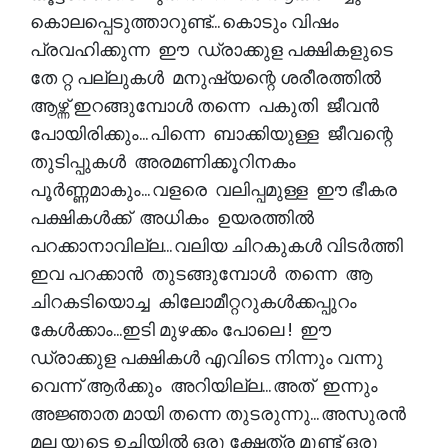
കൊലപ്പെടുത്താറുണ്ട്... കൊടും വിഷം
പ്രവഹിക്കുന്ന ഈ ഡ്രാക്കുള പക്ഷികളുടെ
തേ റ്റ പല്ലുകൾ മനുഷ്യന്റെ ശരീരത്തിൽ
ആഴ്ന്ന് ഇറങ്ങുമ്പോൾ തന്നെ പകുതി ജീവൻ
പോയിരിക്കും... പിന്നെ ബാക്കിയുള്ള ജീവന്റെ
തുടിപ്പുകൾ അരമണിക്കൂറിനകം
പൂർണ്ണമാകും... വളരെ വലിപ്പമുള്ള ഈ ഭീകര
പക്ഷികൾക്ക് അധികം ഉയരത്തിൽ
പറക്കാനാവില്ല... വലിയ ചിറകുകൾ വിടർത്തി
ഇവ പറക്കാൻ തുടങ്ങുമ്പോൾ തന്നെ ആ
ചിറകടിയൊച്ച കിലോമീറ്ററുകൾക്കപ്പുറം
കേൾക്കാം...ഇടി മുഴക്കം പോലെ ! ഈ
ഡ്രാക്കുള പക്ഷികൾ എവിടെ നിന്നും വന്നു
വെന്ന് ആർക്കും അറിയില്ല... അത് ഇന്നും
അജ്ഞാത മായി തന്നെ തുടരുന്നു... അസുരൻ
മല യുടെ ഉച്ചിയിൽ ഒരു ക്ഷേത്ര മുണ്ട് ഒരു