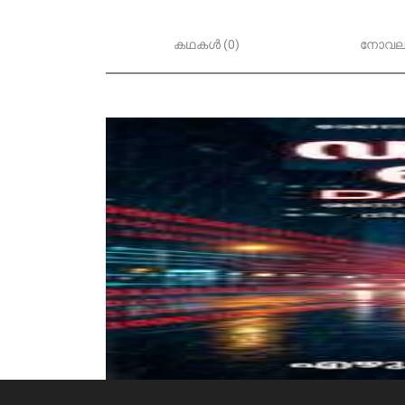
കഥകൾ (0)
നോവലു