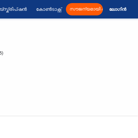
്സ്ക്രിപ്ഷൻ
കോൺടാക്റ്റ്
സൗജന്യമായി പ്രസിദ്ധീകരിക്കു
ലോഗിൻ 
5)