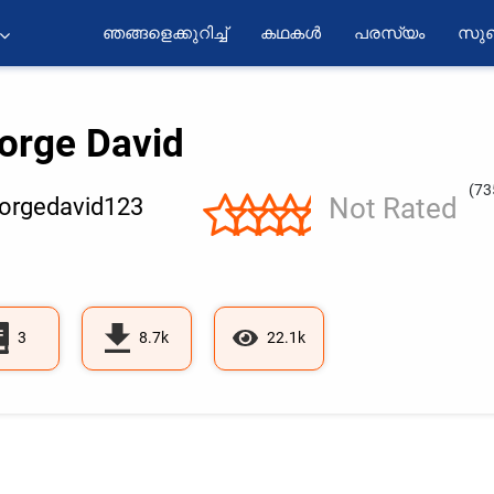
ഞങ്ങളെക്കുറിച്ച്
കഥകൾ
പരസ്യം
സുബ
orge David
(73
Not Rated
orgedavid123
3
8.7k
22.1k