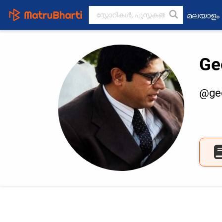
മലയാളം
Ge
@ge