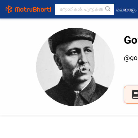
മലയാളം
Go
@gov