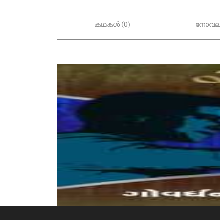
കഥകൾ (0)
നോവലു