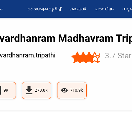
ഞങ്ങളെക്കുറിച്ച്
കഥകൾ
പരസ്യം
സുബ
vardhanram Madhavram Trip
3.7 Star
ardhanram.tripathi
99
278.8k
710.9k