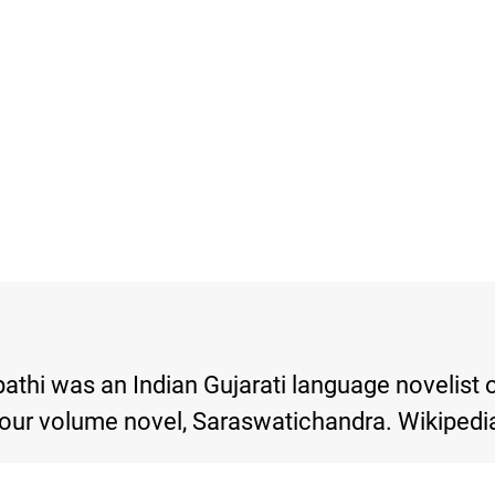
i was an Indian Gujarati language novelist of
 four volume novel, Saraswatichandra. Wikipedi