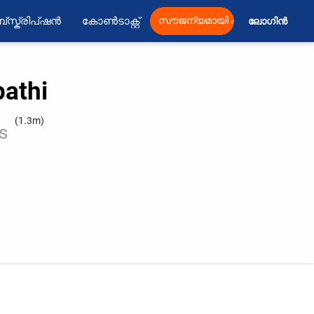
്സ്ക്രിപ്ഷൻ
കോൺടാക്റ്റ്
സൗജന്യമായി പ്രസിദ്ധീകരിക്കു
ലോഗിൻ 
athi
(1.3m)
s