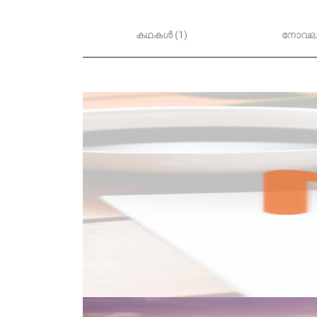
കഥകൾ (1)
നോവലു