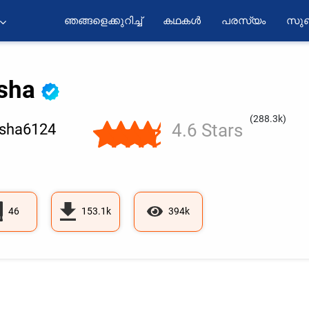
ഞങ്ങളെക്കുറിച്ച്
കഥകൾ
പരസ്യം
സുബ
sha
(288.3k)
4.6 Stars
sha6124
46
153.1k
394k