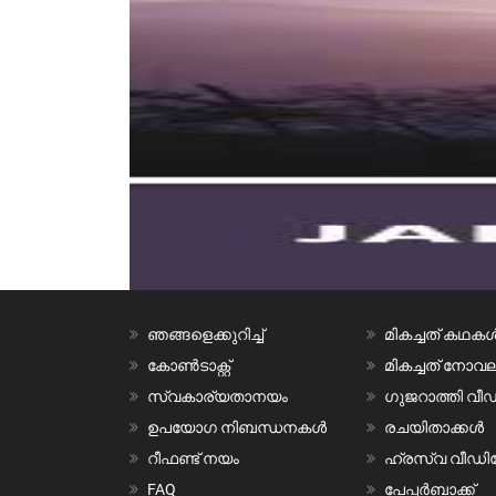
ഞങ്ങളെക്കുറിച്ച്
മികച്ചത് കഥക
കോൺടാക്റ്റ്
മികച്ചത് നോ
സ്വകാര്യതാനയം
ഗുജറാത്തി വ
ഉപയോഗ നിബന്ധനകൾ
രചയിതാക്കൾ
റീഫണ്ട് നയം
ഹ്രസ്വ വീഡ
FAQ
പേപ്പർബാക്ക്