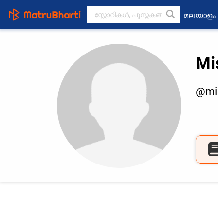
മലയാളം
Mi
@mi