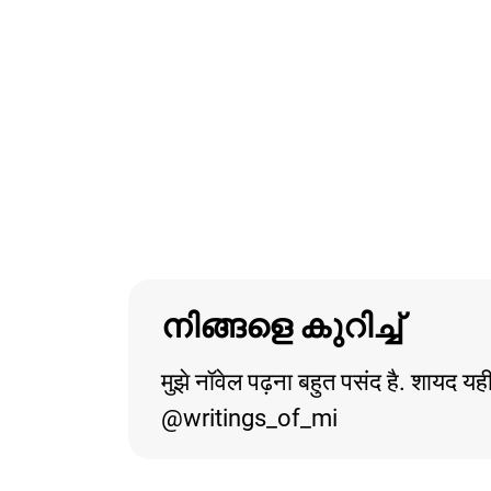
നിങ്ങളെ കുറിച്ച്
मुझे नॉवेल पढ़ना बहुत पसंद है. शायद यह
@writings_of_mi