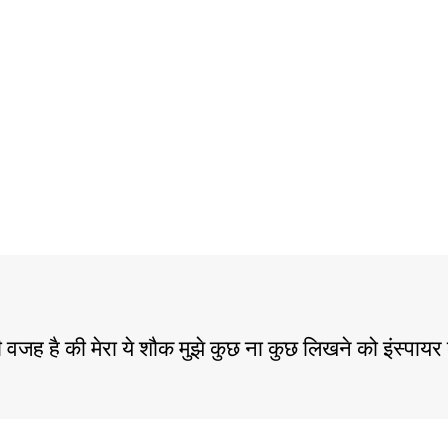
ी वजह है की मेरा ये शौक मुझे कुछ ना कुछ लिखने को इंस्पा