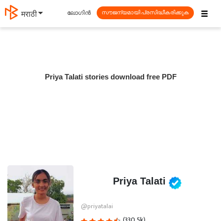
☰
ലോഗിൻ
मराठी
സൗജന്യമായി പ്രസിദ്ധീകരിക്കുക
Priya Talati stories download free PDF
Priya Talati
@priyatalai
(330.5k)