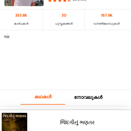
335.8k
50
167.9k
കാഴ്‌ചകൾ
പുസ്തകങ്ങൾ
ഡൗൺലോഡുകൾ
hiii
കഥകൾ
നോവലുകൾ
જિંદગીનું ભણતર