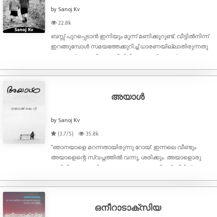
by Sanoj Kv
22.8k
ബസ്സ്‌ പുറപ്പെടാൻ ഇനിയും മൂന്ന് മണിക്കൂറുണ്ട്. വീട്ടിൽനിന്ന്
ഇറങ്ങുമ്പോൾ സമയത്തേക്കുറിച്ച് ധാരണയില്ലാതിരുന്നതു
കൊണ്ടല്ല. അവിടെ തനിച്ചിരിക്കുമ്പോൾ മനസ്സ്
കൈവിട്ടുപോകുന്നു. ഇവിടെ, ഈ ആൾക്കൂട്ടത്തിന് നടുവിൽ,
ശബ്ദകോലാഹലങ്ങൾക്കിടയിൽ അയാൾക്ക് തന്റെ മനസ്സിനെ
നിയന
അയാൾ
by Sanoj Kv
(3.7/5)
35.8k
"ഞാനയാളെ മറന്നതായിരുന്നു റോയ്. ഇന്നലെ വീണ്ടും
അയാളെന്റെ സ്വപ്നത്തിൽ വന്നു, ശരിക്കും. അയാളൊരു
ജയിലിനകത്തായിരുന്നു, ഞാനാ ഇരുമ്പഴികൾ പിടിച്ച്
പുറത്തും, അതോ... ഇനി ഞാനായിരുന്നോ അകത്ത്...
റോയിക്ക് കേൾക്കണോ അയാൾ എന്നോട് ചോദിച്ചു:
നിങ്ങളാരെയെങ്കിലും കൊന്നിട്
ഒനീറാടാക്സിയ