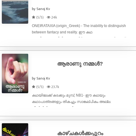
by Sanoj Kv
(5/5)
24k
ONEIRATAXIA (origin_Greek) - The inability to distinguish
between fantacy and reality. ഈ കഥ
വായിച്ചുകൊണ്ടിരിക്കുമ്പോൾ "ഇതെന്താ ഇങ്ങനെ" എന്ന്
നിങ്ങൾക്ക് തോന്നിയേക്കാം, ഒരു പരീക്ഷണ ശ്രമമായി
കാണുമെന്നു പ്രതീക്ഷിക്കുന്നു. -Thanks
ആരാണു നമ്മൾ?
by Sanoj Kv
(5/5)
23.7k
കഥയിലേക്ക് കടക്കും മുമ്പ്, NB1- ഈ കഥയും
കഥാപാത്രങ്ങളും തികച്ചും സാങ്കല്പികം അല്ല.
ജീവിച്ചിരിക്കുന്നവരും മരിച്ചുപോയവരും
ഒക്കെത്തന്നെയാണിവർ. NB2- ഈ കഥയിലേക്ക് ആഴ്ന്നിറങ്ങി
ലോജിക് എവിടെയെന്ന് ചോദിക്കരുത്. കാരണം ഇത്
'കഥ'യാണ്.
കാഴ്ചകൾക്കപ്പുറം