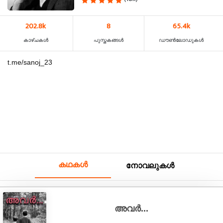
202.8k
8
65.4k
കാഴ്‌ചകൾ
പുസ്തകങ്ങൾ
ഡൗൺലോഡുകൾ
t.me/sanoj_23
കഥകൾ
നോവലുകൾ
അവർ...