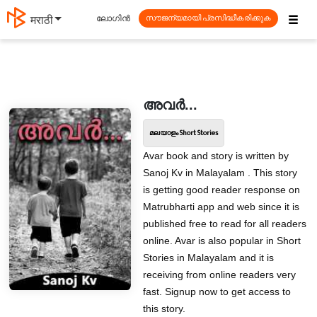
☰
ലോഗിൻ
मराठी
സൗജന്യമായി പ്രസിദ്ധീകരിക്കുക
അവർ...
മലയാളം Short Stories
Avar book and story is written by
Sanoj Kv in Malayalam . This story
is getting good reader response on
Matrubharti app and web since it is
published free to read for all readers
online. Avar is also popular in Short
Stories in Malayalam and it is
receiving from online readers very
fast. Signup now to get access to
this story.