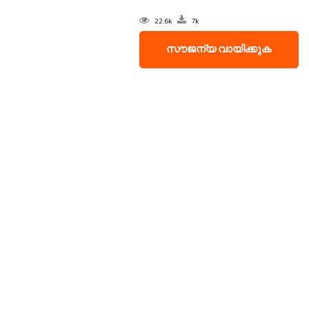
22.6k
7k
സൗജന്യ വായിക്കുക