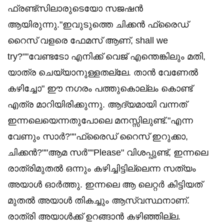
ഫ്രണ്ട്സിലാരുടെയോ സജഷൻ
ആയിരുന്നു."ഇവുടുത്തെ ചിക്കൻ ഫ്രൈഡ്
റൈസ് വളരെ ഫേമസ് ആണ്, shall we
try?""വേണ്ടടോ എനിക്ക് വെജ് എന്തെങ്കിലും മതി,
യാത്ര ചെയ്യാനുള്ളതല്ലേ. താൻ വേണേൽ
കഴിച്ചോ" ഈ നഗരം പത്തുകൊല്ലം കൊണ്ട്
എത്ര മാറിയിരിക്കുന്നു. ആദ്യമായി വന്നത്
ഇന്നലെയെന്നതുപോലെ മനസ്സിലുണ്ട്."എന്ന
വേണും സാർ?""ഫ്രൈഡ് റൈസ് ഇറുക്കാ,
ചിക്കൻ?""ആമ സർ""Please" വിശപ്പുണ്ട്, ഇന്നലെ
രാത്രിമുതൽ ഒന്നും കഴിച്ചിട്ടില്ലെന്ന സത്യം
അയാൾ ഓർത്തു. ഇന്നലെ ആ ലെറ്റർ കിട്ടിയത്
മുതൽ അയാൾ തികച്ചും ആസ്വസ്ഥനാണ്.
രാത്രി അയാൾക്ക് ഉറങ്ങാൻ കഴിഞ്ഞില്ല.