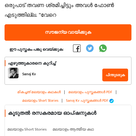
ഒരുപാട് തവണ ശ്രമിച്ചിട്ടും അവൾ ഫോൺ
എടുത്തില്ല. "വേറെ
സൗജന്യ വായിക്കുക
ഈ പുസ്തകം പങ്കു വെയ്ക്കുക:
എഴുത്തുകാരനെ കുറിച്ച്
Sanoj Kv
പിന്തുടരുക
മികച്ചത് മലയാളം കഥകൾ
|
മലയാളം പുസ്തകങ്ങൾ PDF
|
മലയാളം Short Stories
|
Sanoj Kv പുസ്തകങ്ങൾ PDF
കൂടുതൽ രസകരമായ ഓപ്ഷനുകൾ
മലയാളം Short Stories
മലയാളം ആത്മീയ കഥ