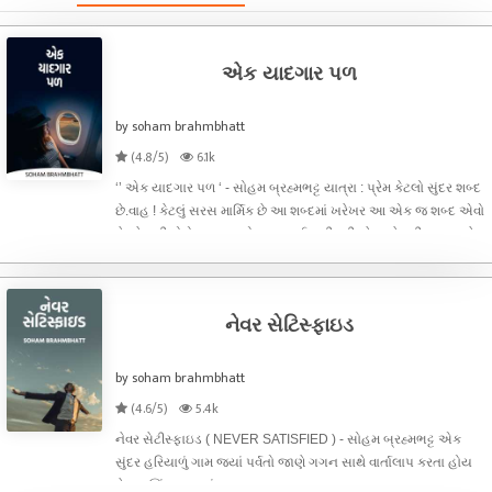
એક યાદગાર પળ
by soham brahmbhatt
(4.8/5)
6.1k
‘’ એક યાદગાર પળ ‘ - સોહમ બ્રહ્મભટ્ટ યાત્રા : પ્રેમ કેટલો સુંદર શબ્દ
છે.વાહ ! કેટલું સરસ માર્મિક છે આ શબ્દમાં ખરેખર આ એક જ શબ્દ એવો
છે જેનાથી મોટો મૂછ મારાળો પણ આઈસ્ક્રીમની જેમ ઓગળી જાય. પ્રેમ
!! શ
નેવર સેટિસ્ફાઇડ
by soham brahmbhatt
(4.6/5)
5.4k
નેવર સેટીસ્ફાઇડ ( NEVER SATISFIED ) - સોહમ બ્રહ્મભટ્ટ એક
સુંદર હરિયાળું ગામ જ્યાં પર્વતો જાણે ગગન સાથે વાર્તાલાપ કરતા હોય
તેટલા ઊંચા લાગતાં હતા