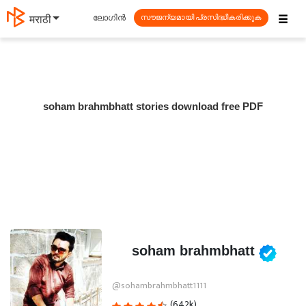
☰
ലോഗിൻ
मराठी
സൗജന്യമായി പ്രസിദ്ധീകരിക്കുക
soham brahmbhatt stories download free PDF
soham brahmbhatt
@sohambrahmbhatt1111
(642k)