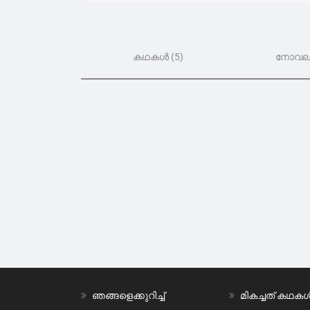
കഥകൾ (5)
നോവലു
ഞങ്ങളെക്കുറിച്ച്
മികച്ചത് കഥക