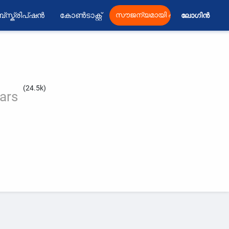
്സ്ക്രിപ്ഷൻ
കോൺടാക്റ്റ്
സൗജന്യമായി പ്രസിദ്ധീകരിക്കു
ലോഗിൻ 
(24.5k)
tars