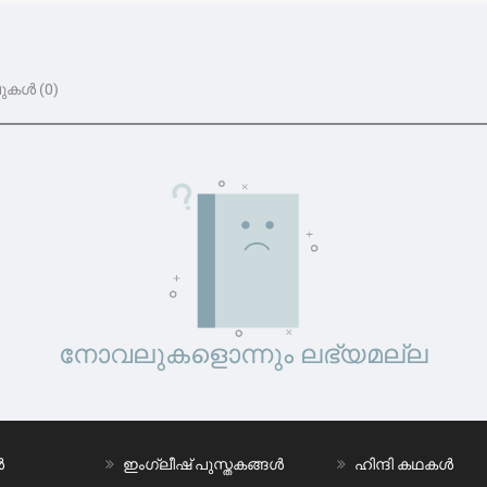
കൾ (0)
നോവലുകളൊന്നും ലഭ്യമല്ല
ൾ
ഇംഗ്ലീഷ് പുസ്തകങ്ങൾ
ഹിന്ദി കഥകൾ