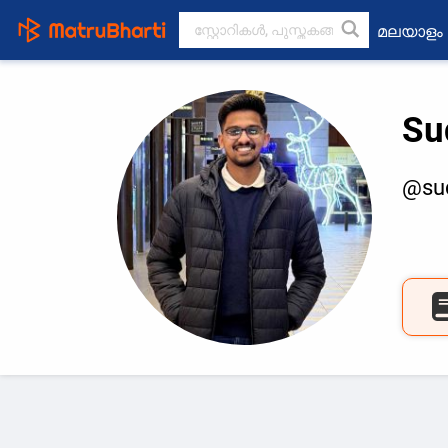
മലയാളം
Su
@su