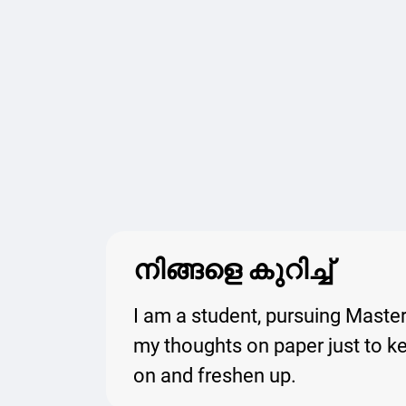
നിങ്ങളെ കുറിച്ച്
I am a student, pursuing Master
my thoughts on paper just to k
on and freshen up.