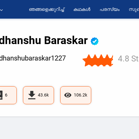
ഞങ്ങളെക്കുറിച്ച്
കഥകൾ
പരസ്യം
സുബ
dhanshu Baraskar
4.8 S
dhanshubaraskar1227
6
43.6k
106.2k