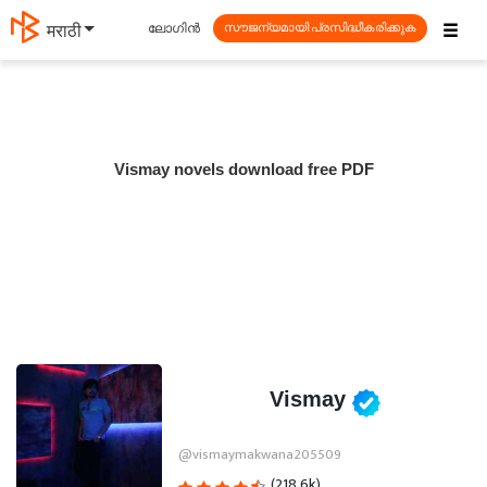
☰
ലോഗിൻ
मराठी
സൗജന്യമായി പ്രസിദ്ധീകരിക്കുക
Vismay novels download free PDF
Vismay
@vismaymakwana205509
(218.6k)