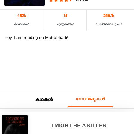
482k
15
236.1k
കാഴ്‌ചകൾ
പുസ്തകങ്ങൾ
ഡൗൺലോഡുകൾ
Hey, I am reading on Matrubharti!
നോവലുകൾ
കഥകൾ
I MIGHT BE A KILLER