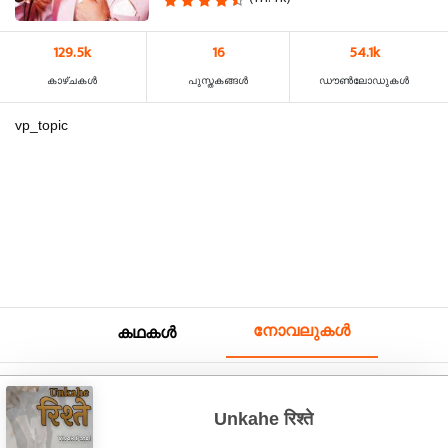
129.5k
16
54.1k
കാഴ്‌ചകൾ
പുസ്തകങ്ങൾ
ഡൗൺലോഡുകൾ
vp_topic
നോവലുകൾ
കഥകൾ
Unkahe रिश्ते