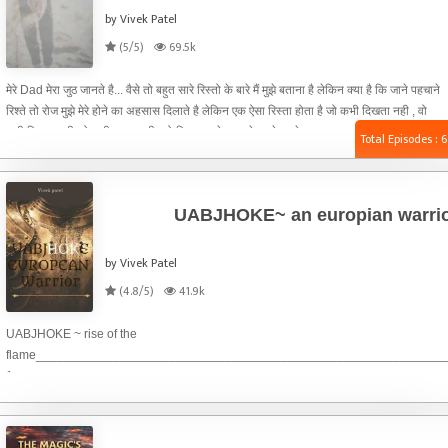
by Vivek Patel
(5/5)
69.5k
मेरे Dad मेरा जुठ जानते है... वैसे तो बहुत सारे रिस्तो के बारे मैं मुझे बताना है लेकिन क्या है कि जाने पहचाने
रिश्ते तो रोज मुझे मेरे होने का अहसास दिलाते है लेकिन एक ऐसा रिस्ता होता है जो कभी दिखता नही , वो
कही बिकता नही, वो कही बनता नही , वो रिश्ता हमारे जन्म से पहले हमारे साथ जुड़ा रहता है~ बाप-बेटे का
Total Episodes : 6
रिश्ता। मुझे याद है जो मेरी माँ ने कहा था कि तेरे जन्म की समय गांव मे, अस्पताल से तू आये उससे पहले गांव
के हर घर मे मिठायाँ पोहच गई थी आखिर कार तेरे Dad गुरुर बनके तू जो आ रहा था। हा , गुर
UABJHOKE~ an europian warri
by Vivek Patel
(4.8/5)
41.9k
UABJHOKE ~ rise of the
flame____________________________________________________________
1_______________________________________________________________Intr
Europe ના રાજ્યો:-(lean&Castile, England, France, German, Denmark, Poland, Hu
Sweden)______________________________________________________
પણ હવે ચારેય બાજુ થી હારી ગયું હતું, જ્યાં જુઓ ત્યાં લડાઇ ના અવશેષ હતા. ઠેર ઠેર લોહી ન