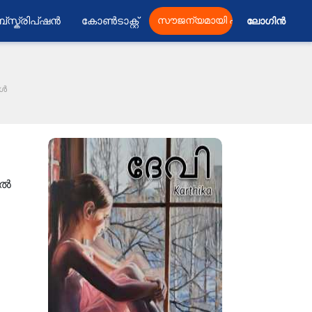
്സ്ക്രിപ്ഷൻ
കോൺടാക്റ്റ്
സൗജന്യമായി പ്രസിദ്ധീകരിക്കു
ലോഗിൻ 
കൾ
ാൽ