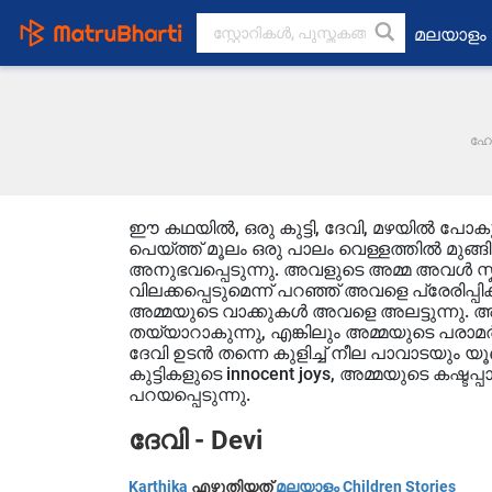
മലയാളം
ഹോ
ഈ കഥയിൽ, ഒരു കുട്ടി, ദേവി, മഴയിൽ പോക
പെയ്ത്ത് മൂലം ഒരു പാലം വെള്ളത്തിൽ മുങ
അനുഭവപ്പെടുന്നു. അവളുടെ അമ്മ അവൾ സ്ക
വിലക്കപ്പെടുമെന്ന് പറഞ്ഞ് അവളെ പ്രേരിപ്പ
അമ്മയുടെ വാക്കുകൾ അവളെ അലട്ടുന്നു. അവൾക
തയ്യാറാകുന്നു, എങ്കിലും അമ്മയുടെ പരാമ
ദേവി ഉടൻ തന്നെ കുളിച്ച് നീല പാവാടയും യ
കുട്ടികളുടെ innocent joys, അമ്മയുടെ കഷ്ടപ്
പറയപ്പെടുന്നു.
ദേവി - Devi
Karthika
എഴുതിയത്
മലയാളം Children Stories