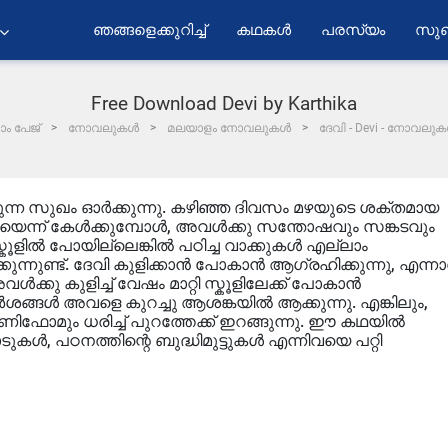
ഞങ്ങളെക്കുറിച്ച്
കഥകൾ
പരസ്യം
സുബ
Free Download Devi by Karthika
ം പേജ്
നോവലുകൾ
മലയാളം നോവലുകൾ
ദേവി - Devi - നോവലു
ുന്ന സുഖം ഓർക്കുന്നു. കഴിഞ്ഞ ദിവസം മഴയുടെ ശക്തമായ
്ങിയെന്ന് കേൾക്കുമ്പോൾ, അവൾക്കു സന്തോഷവും സങ്കടവും
ൂളിൽ പോയില്ലെങ്കിൽ പഠിച്ച വാക്കുകൾ എല്ലാം
ിക്കുന്നുണ്ട്. ദേവി കുളിക്കാൻ പോകാൻ ആഗ്രഹിക്കുന്നു, എന്ന
്കു കുളിച്ച് വേഷം മാറ്റി സ്കൂളിലേക്ക് പോകാൻ
ർശങ്ങൾ അവളെ കുറച്ചു ആശങ്കയിൽ ആക്കുന്നു. എങ്കിലും,
ൂണിഫോമും ധരിച്ച് പുറത്തേക്ക് ഇറങ്ങുന്നു. ഈ കഥയിൽ
പാടുകൾ, പഠനത്തിന്റെ ബുദ്ധിമുട്ടുകൾ എന്നിവയെ പറ്റി