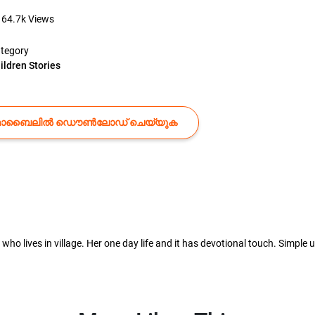
64.7k
Views
tegory
ildren Stories
ൊബൈലിൽ ഡൌൺലോഡ് ചെയ്യുക
 girl who lives in village. Her one day life and it has devotional touch. Simp