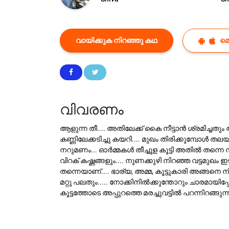
വായിക്കുക നിറഞ്ഞു കഥ
മ
വിവരണം
ആളുന്ന തീ.... അതിലേക്ക് കൈ നീട്ടാൻ ശ്രമിച്ചതും 
കണ്ണിലേക്കടിച്ചു കയറി.... മുഖം തിരിക്കുമ്പോൾ
നറുമണം... ഓർമ്മകൾ തീച്ചൂള കൂട്ടി അതിൽ തന്നെ നീറ്റ
വിറക് കഷ്ണങ്ങളും.... നുണക്കുഴി നിറഞ്ഞ വട്ടമു
തന്നെയാണ്.... ഭാര്യ, അമ്മ, കൂട്ടുകാരി അങ്ങനെ ന
മറ്റു പലതും..... നോക്കിനിൽക്കുന്തോറും ചാരമായ
കൂട്ടത്തോടെ അപ്പുറത്തെ മരച്ചുവട്ടിൽ പറന്നിറങ്ങു