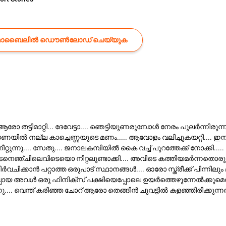
ൊബൈലിൽ ഡൌൺലോഡ് ചെയ്യുക
ആരോ തട്ടിമാറ്റി... ദേവേട്ടാ.... ഞെട്ടിയുണരുമ്പോൾ നേരം പുലർന്നിരു
 തലയണയിൽ നല്ല കാച്ചെണ്ണയുടെ മണം..... ആവോളം വലിച്ചുകയറ്റി.... 
ുന്നു.... സേതു.... ജനാലകമ്പിയിൽ കൈ വച്ച് പുറത്തേക്ക് നോക്കി..... പ
ഖം ഇടനെഞ്ചിലെവിടെയൊ നീറ്റലുണ്ടാക്കി.... അവിടെ കത്തിയമർന്നതൊര
ിർവചിക്കാൻ പറ്റാത്ത ഒരുപാട് സ്ഥാനങ്ങൾ.... ഓരോ സ്ത്രീക്ക് പിന്നി
ിപ്പോയ അവൾ ഒരു ഫിനിക്സ് പക്ഷിയെപ്പോലെ ഉയർത്തെഴുന്നേൽക്കുമെന്
ന്നു.... വെന്ത് കരിഞ്ഞ ചോറ് ആരോ തെങ്ങിൻ ചുവട്ടിൽ കളഞ്ഞിരിക്കുന്ന