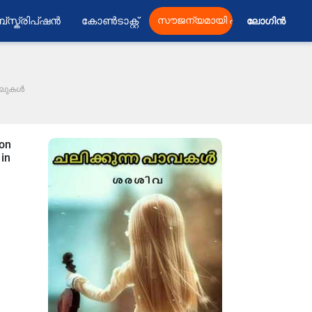
്സ്ക്രിപ്ഷൻ
കോൺടാക്റ്റ്
സൗജന്യമായി പ്രസിദ്ധീകരിക്കു
ലോഗിൻ 
വലുകൾ
 on
 in