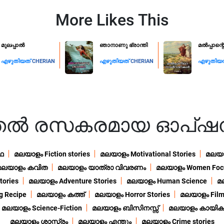
More Likes This
മുലപ്പാൽ
ഞാനാണു ഭ്രാന്തി
മൽപ്പാന
എഴുതിയത്
CHERIAN
എഴുതിയത്
CHERIAN
എഴുതിയ
ുതൽ രസകരമായ ഓപ്ഷ
ഥ
മലയാളം Fiction stories
മലയാളം Motivational Stories
മലയാള
മലയാളം കവിത
മലയാളം യാത്രാ വിവരണം
മലയാളം Women Foc
ories
മലയാളം Adventure Stories
മലയാളം Human Science
മ
 Recipe
മലയാളം കത്ത്
മലയാളം Horror Stories
മലയാളം Film
മലയാളം Science-Fiction
മലയാളം ബിസിനസ്സ്
മലയാളം കായിക
മലയാളം ശാസ്ത്രം
മലയാളം എന്തും
മലയാളം Crime stories