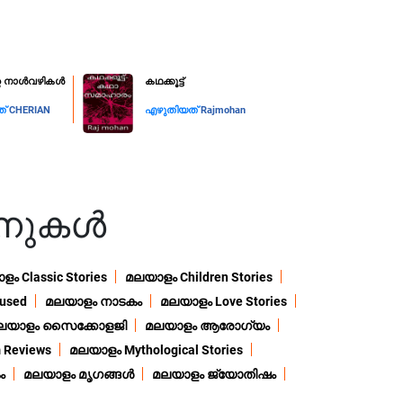
്റെ നാൾവഴികൾ
കഥക്കൂട്ട്
ത്
CHERIAN
എഴുതിയത്
Rajmohan
നുകൾ
ം Classic Stories
മലയാളം Children Stories
used
മലയാളം നാടകം
മലയാളം Love Stories
ലയാളം സൈക്കോളജി
മലയാളം ആരോഗ്യം
 Reviews
മലയാളം Mythological Stories
ം
മലയാളം മൃഗങ്ങൾ
മലയാളം ജ്യോതിഷം