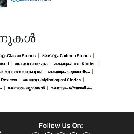
എഴുതിയത്
ADOLFTYSON
നുകൾ
ം Classic Stories
മലയാളം Children Stories
used
മലയാളം നാടകം
മലയാളം Love Stories
ലയാളം സൈക്കോളജി
മലയാളം ആരോഗ്യം
 Reviews
മലയാളം Mythological Stories
ം
മലയാളം മൃഗങ്ങൾ
മലയാളം ജ്യോതിഷം
Follow Us On:
ൾ