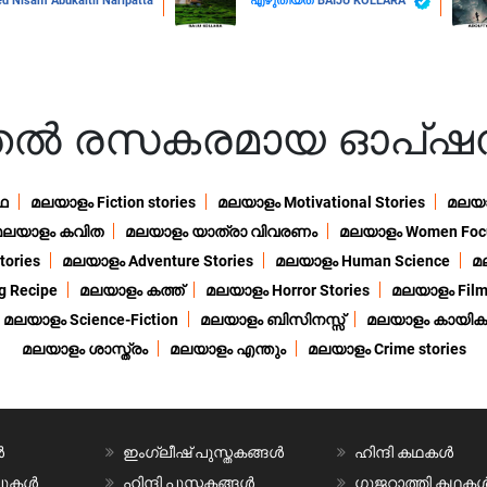
Nisam Abukaltil Naripatta
എഴുതിയത്
BAIJU KOLLARA
ുതൽ രസകരമായ ഓപ്ഷ
ഥ
മലയാളം Fiction stories
മലയാളം Motivational Stories
മലയാള
മലയാളം കവിത
മലയാളം യാത്രാ വിവരണം
മലയാളം Women Foc
ories
മലയാളം Adventure Stories
മലയാളം Human Science
മ
 Recipe
മലയാളം കത്ത്
മലയാളം Horror Stories
മലയാളം Film
മലയാളം Science-Fiction
മലയാളം ബിസിനസ്സ്
മലയാളം കായിക
മലയാളം ശാസ്ത്രം
മലയാളം എന്തും
മലയാളം Crime stories
ൾ
ഇംഗ്ലീഷ് പുസ്തകങ്ങൾ
ഹിന്ദി കഥകൾ
വലുകൾ
ഹിന്ദി പുസ്തകങ്ങൾ
ഗുജറാത്തി കഥക