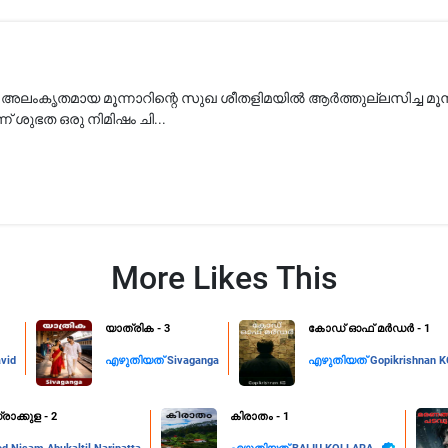
ംകൃതമായ മൂന്നാറിന്റെ സുഖ ശീതളിമയിൽ ആർത്തുല്ലസിച്ച മൂന
ന് ശുഭത ഒരു നിമിഷം ചി...
More Likes This
യാത്രിക - 3
കോഡ് ഓഫ് മർഡർ - 1
vid
എഴുതിയത്
Sivaganga
എഴുതിയത്
Gopikrishnan 
രാക്കുള - 2
കിരാതം - 1