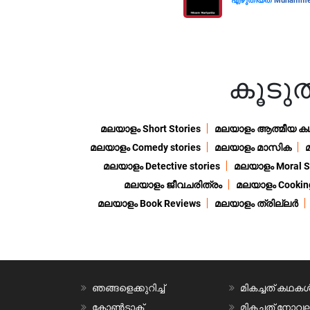
എഴുതിയത്
Muhammed 
കൂട
മലയാളം Short Stories
മലയാളം ആത്മീയ ക
മലയാളം Comedy stories
മലയാളം മാസിക
മലയാളം Detective stories
മലയാളം Moral St
മലയാളം ജീവചരിത്രം
മലയാളം Cooking
മലയാളം Book Reviews
മലയാളം ത്രില്ലർ
ഞങ്ങളെക്കുറിച്ച്
മികച്ചത് കഥക
കോൺടാക്റ്റ്
മികച്ചത് നോ