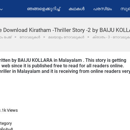
ഞങ്ങളെക്കുറിച്ച്
കഥകൾ
പരസ്യം
സുബ
e Download Kiratham -Thriller Story -2 by BAIJU KOL
ം പേജ്
നോവലുകൾ
മലയാളം നോവലുകൾ
കിരാതം - 3 - നോവലു
written by BAIJU KOLLARA in Malayalam . This story is getting
b since it is published free to read for all readers online.
Thriller in Malayalam and it is receiving from online readers ver
.1k
Views
tegory
രില്ലർ