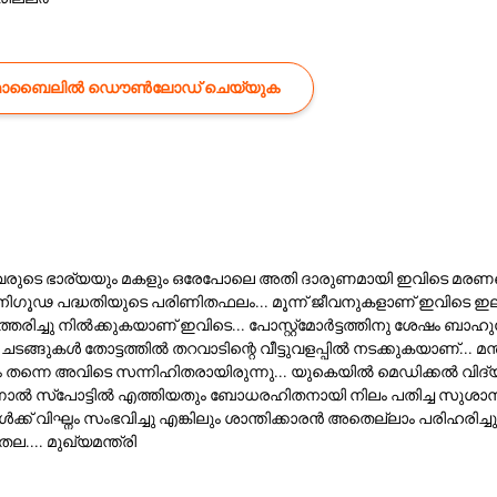
ൊബൈലിൽ ഡൌൺലോഡ് ചെയ്യുക
ുടെ ഭാര്യയും മകളും ഒരേപോലെ അതി ദാരുണമായി ഇവിടെ മരണപ്പെ
ഗൂഢ പദ്ധതിയുടെ പരിണിതഫലം... മൂന്ന് ജീവനുകളാണ് ഇവിടെ ഇല്ല
്തരിച്ചു നിൽക്കുകയാണ് ഇവിടെ... പോസ്റ്റ്മോർട്ടത്തിനു ശേഷം ബ
്ങുകൾ തോട്ടത്തിൽ തറവാടിന്റെ വീട്ടുവളപ്പിൽ നടക്കുകയാണ്... 
ളയം തന്നെ അവിടെ സന്നിഹിതരായിരുന്നു... യുകെയിൽ മെഡിക്കൽ 
. എന്നാൽ സ്പോട്ടിൽ എത്തിയതും ബോധരഹിതനായി നിലം പതിച്ച സുശാന്ത
്ക് വിഘ്നം സംഭവിച്ചു എങ്കിലും ശാന്തിക്കാരൻ അതെല്ലാം പരിഹരി
... മുഖ്യമന്ത്രി