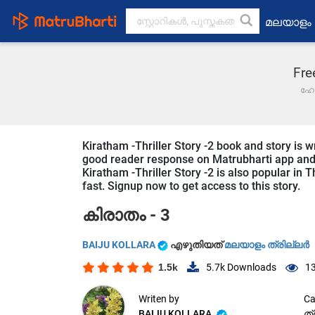
മലയാളം
Fre
ഹോ
Kiratham -Thriller Story -2 book and story is 
good reader response on Matrubharti app and we
Kiratham -Thriller Story -2 is also popular in 
fast. Signup now to get access to this story.
കിരാതം - 3
BAIJU KOLLARA
എഴുതിയത്
മലയാളം ത്രില്ലർ
1.5k
5.7k
Downloads
13
Writen by
Ca
BAIJU KOLLARA
ത്