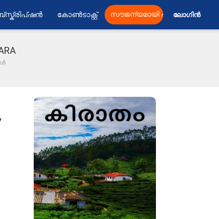
്സ്ക്രിപ്ഷൻ
കോൺടാക്റ്റ്
സൗജന്യമായി പ്രസിദ്ധീകരിക്കു
ലോഗിൻ 
LARA
കൾ
y