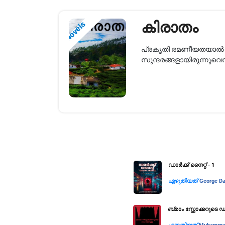
കിരാതം
Novels
പ്രകൃതി രമണീയതയാൽ അല
സുന്ദരങ്ങളായിരുന്നുവെന്
​ഡാർക്ക് നൈറ്റ് - ​1
എഴുതിയത്
George Da
ബ്രാം സ്റ്റോക്കറുടെ ഡ്