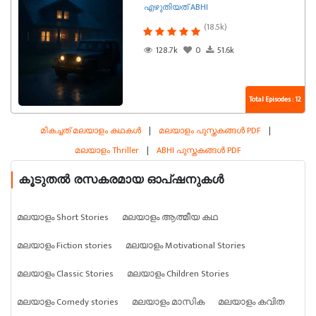
എഴുതിയത് ABHI
(18.5k)
128.7k
0
51.6k
Total Episodes : 12
മികച്ചത് മലയാളം കഥകൾ
|
മലയാളം പുസ്തകങ്ങൾ PDF
|
മലയാളം Thriller
|
ABHI പുസ്തകങ്ങൾ PDF
കൂടുതൽ രസകരമായ ഓപ്ഷനുകൾ
മലയാളം Short Stories
മലയാളം ആത്മീയ കഥ
മലയാളം Fiction stories
മലയാളം Motivational Stories
മലയാളം Classic Stories
മലയാളം Children Stories
മലയാളം Comedy stories
മലയാളം മാസിക
മലയാളം കവിത