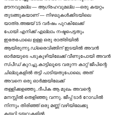
മൗനവുമല്ല — ആഗ്രഹവുമല്ല —ഒരു കയറ്റം
തുടങ്ങുകയാണ് — നിഴലുകൾക്കിടയിലെ
യാത്ര.അജയ് 15 വർഷം പുറകിലേക്ക്
പോയി എനിക്ക് എല്ലാം നഷ്ടപെട്ടതും
ഇതേപോലെ ഉള്ള ഒരു രാത്രിയിൽ
ആയിരുന്നു.ഡ്രൈവിങ്ങിന് ഇടയിൽ അവൻ
ഓർമയുടെ പടുകുഴിയിലേക്ക് വീണുപോയി അവൻ
സ്പീഡ് കുറച്ചു.കാട്ടിലൂടെ വരുന്ന കാറ്റ് ജീപിന്റെ
ചില്ലുകളിൽ തട്ടി പാടിയതുപോലെ, അത്
അവനെ ഒരു ഓർമ്മയിലേക്ക്
തള്ളിക്കളഞ്ഞു..ദീപിക ആ മുഖം അവന്റെ
മനസ്സിൽ തെളിഞ്ഞു വന്നു. ജീപ്പ് ടാർ റോഡിൽ
നിന്നും തിരിഞ്ഞ് ഒരു മണ്ണ് വഴിയിലേക്കു
കയറി ടയറുകളിൽ