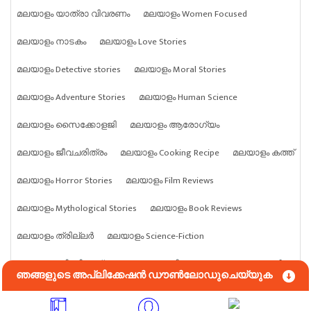
മലയാളം യാത്രാ വിവരണം
മലയാളം Women Focused
മലയാളം നാടകം
മലയാളം Love Stories
മലയാളം Detective stories
മലയാളം Moral Stories
മലയാളം Adventure Stories
മലയാളം Human Science
മലയാളം സൈക്കോളജി
മലയാളം ആരോഗ്യം
മലയാളം ജീവചരിത്രം
മലയാളം Cooking Recipe
മലയാളം കത്ത്
മലയാളം Horror Stories
മലയാളം Film Reviews
മലയാളം Mythological Stories
മലയാളം Book Reviews
മലയാളം ത്രില്ലർ
മലയാളം Science-Fiction
മലയാളം ബിസിനസ്സ്
മലയാളം കായികം
മലയാളം മൃഗങ്ങൾ
ഞങ്ങളുടെ അപ്ലിക്കേഷൻ ഡൗൺലോഡുചെയ്യുക
മലയാളം ജ്യോതിഷം
മലയാളം ശാസ്ത്രം
മലയാളം എന്തും