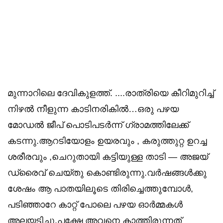
മുന്നാറിലെ ദേവികുളത്ത്. ....രാത്രിയെ കീറിമുറിച്ച്
നിഴൽ നീളുന്ന കാടിനരികിൽ…ഒരു പഴയ
മോഡൽ ജീപ് പൊടിപടർന്ന് ഗ്രാമത്തിലേക്ക്
കടന്നു.ആറടിയോളം ഉയരവും , കരുത്തുറ്റ ഉറച്ച
ശരീരവും ,ചെറുതായി കട്ടിയുള്ള താടി — അജയ്
ഡ്രൈവ് ചെയ്തു കൊണ്ടിരുന്നു.വർഷങ്ങൾക്കു
ശേഷം ആ പാതയിലൂടെ തിരിച്ചെത്തുമ്പോൾ,
പടിഞ്ഞാറേ കാറ്റ് പോലെ പഴയ ഓർമ്മകൾ
അലയടിച്ചു.പക്ഷേ അവനെ കാത്തിരുന്നത്