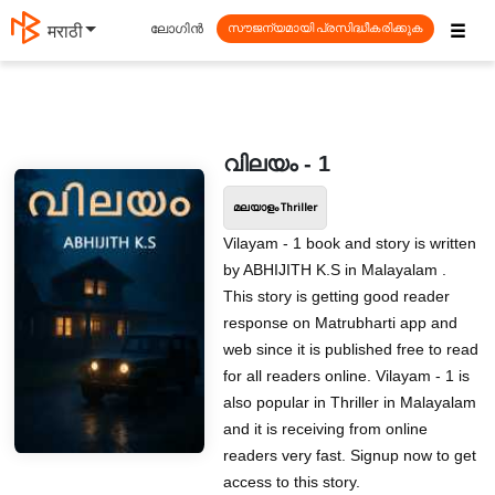
☰
ലോഗിൻ
मराठी
സൗജന്യമായി പ്രസിദ്ധീകരിക്കുക
വിലയം - 1
മലയാളം Thriller
Vilayam - 1 book and story is written
by ABHIJITH K.S in Malayalam .
This story is getting good reader
response on Matrubharti app and
web since it is published free to read
for all readers online. Vilayam - 1 is
also popular in Thriller in Malayalam
and it is receiving from online
readers very fast. Signup now to get
access to this story.