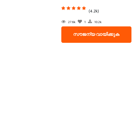
(4.2k)
27.6k
1
10.2k
സൗജന്യ വായിക്കുക