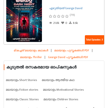
എഴുതിയത് George David
(711)
21.8k
0
8.6k
Total Episodes : 3
മികച്ചത് മലയാളം കഥകൾ
|
മലയാളം പുസ്തകങ്ങൾ PDF
|
മലയാളം Thriller
|
George David പുസ്തകങ്ങൾ PDF
കൂടുതൽ രസകരമായ ഓപ്ഷനുകൾ
മലയാളം Short Stories
മലയാളം ആത്മീയ കഥ
മലയാളം Fiction stories
മലയാളം Motivational Stories
മലയാളം Classic Stories
മലയാളം Children Stories