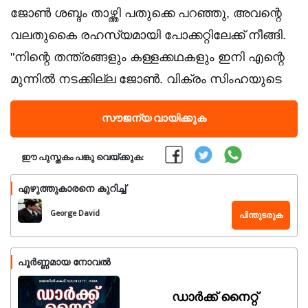
ജോൺ ശബ്ദം താഴ്ത്തി പതുക്കെ പറഞ്ഞു, അവന്റെ
വലതുകൈ രഹസ്യമായി പോക്കറ്റിലേക്ക് നീങ്ങി.​
"നിന്റെ തന്ത്രങ്ങളും കള്ളക്കഥകളും ഇനി എന്റെ
മുന്നിൽ നടക്കില്ല ജോൺ. വിക്രം സിംഹയുടെ
സൗജന്യ വായിക്കുക
ഈ പുസ്തകം പങ്കു വെയ്ക്കുക:
എഴുത്തുകാരനെ കുറിച്ച്
George David
പിന്തുടരുക
പൂർണ്ണമായ നോവൽ
​ഡാർക്ക് നൈറ്റ്