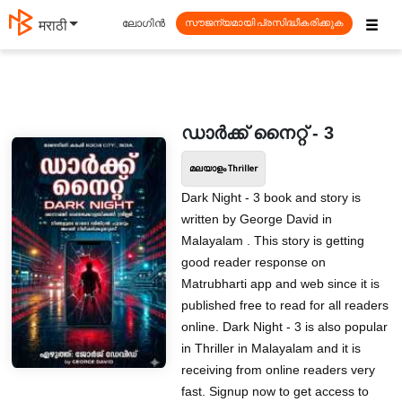
☰
ലോഗിൻ
मराठी
സൗജന്യമായി പ്രസിദ്ധീകരിക്കുക
​ഡാർക്ക് നൈറ്റ് - 3
മലയാളം Thriller
Dark Night - 3 book and story is
written by George David in
Malayalam . This story is getting
good reader response on
Matrubharti app and web since it is
published free to read for all readers
online. Dark Night - 3 is also popular
in Thriller in Malayalam and it is
receiving from online readers very
fast. Signup now to get access to