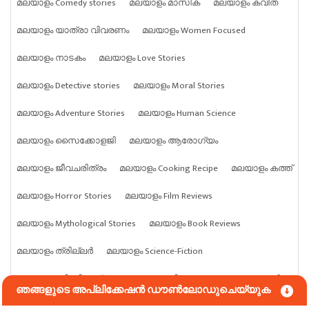
മലയാളം Comedy stories
മലയാളം മാസിക
മലയാളം കവിത
മലയാളം യാത്രാ വിവരണം
മലയാളം Women Focused
മലയാളം നാടകം
മലയാളം Love Stories
മലയാളം Detective stories
മലയാളം Moral Stories
മലയാളം Adventure Stories
മലയാളം Human Science
മലയാളം സൈക്കോളജി
മലയാളം ആരോഗ്യം
മലയാളം ജീവചരിത്രം
മലയാളം Cooking Recipe
മലയാളം കത്ത്
മലയാളം Horror Stories
മലയാളം Film Reviews
മലയാളം Mythological Stories
മലയാളം Book Reviews
മലയാളം ത്രില്ലർ
മലയാളം Science-Fiction
മലയാളം ബിസിനസ്സ്
മലയാളം കായികം
മലയാളം മൃഗങ്ങൾ
ഞങ്ങളുടെ അപ്ലിക്കേഷൻ ഡൗൺലോഡുചെയ്യുക
മലയാളം ജ്യോതിഷം
മലയാളം ശാസ്ത്രം
മലയാളം എന്തും