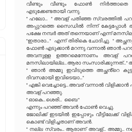
വീണ്ടും വീണ്ടും ഫോൺ നിർത്താതെ
എടുക്കേണ്ടതായി വന്നു.
" ഹലോ... " അവള് പതിഞ്ഞ സ്വരത്തിൽ പറ
അപ്പുറത്തെ സൈഡിൽ നിന്ന് കേട്ടപ്പോൾ അപ
പക്ഷേ നമ്പർ അത് തന്നെയാണ് എന്ന് മനസില
"ഇതാരാ... " എന്ന് തിരികെ ചോദിച്ചു. " അച
ഫോൺ എടുക്കാൻ മറന്നു. വന്നാൽ ഞാൻ പറയാം
അവനുള്ള ഉത്തറമെന്നോണം അവള് പറഞ്
മനസിലായില്ല... ആരാ സംസാരിക്കുന്നത്... " 
" ഞാൻ അമ്മു ഇവിടുത്തെ അച്ഛൻ്റെ കൂട്
ദിവസമായി ഇവിടെയാ... "
" എങ്കി വെച്ചോട്ടെ... അവര് വന്നാൽ വിളിക്കാൻ പ
അവള് പറഞ്ഞു.
" ഓകെ... ശെരി... ബൈ "
എന്നും പറഞ്ഞ് അവൻ ഫോൺ വെച്ചു.
ജോലിക്ക് ഇടയിൽ ഇപ്പോഴും വീട്ടിലേക്ക് വിള
കൊണ്ട് വിളിച്ചതാണ് അവൻ.
" നല്ല സ്വരം... ആരാണ് അവള്... അമ്മു... 