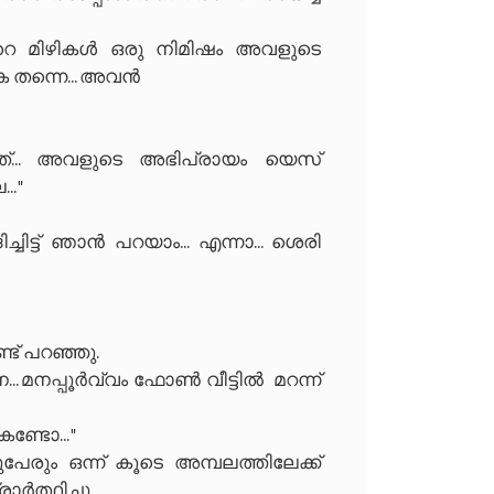
 മിഴികൾ ഒരു നിമിഷം അവളുടെ
ക തന്നെ... അവൻ
ത്... അവളുടെ അഭിപ്രായം യെസ്
. "
ച്ചിട്ട് ഞാൻ പറയാം... എന്നാ... ശെരി
്ട് പറഞ്ഞു.
െ... മനപ്പൂർവ്വം ഫോൺ വീട്ടിൽ മറന്ന്
്ടോ... "
േരും ഒന്ന് കൂടെ അമ്പലത്തിലേക്ക്
ർത്ഥിച്ചു.