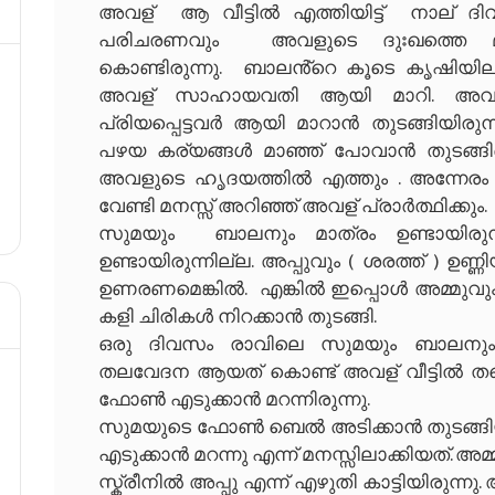
അവള് ആ വീട്ടിൽ എത്തിയിട്ട് നാല് ദിവ
പരിചരണവും അവളുടെ ദുഃഖത്തെ മറ
കൊണ്ടിരുന്നു. ബാലൻ്റെ കൂടെ കൃഷിയില
അവള് സാഹായവതി ആയി മാറി. അവൾക
പ്രിയപ്പെട്ടവർ ആയി മാറാൻ തുടങ്ങിയിര
പഴയ കര്യങ്ങൾ മാഞ്ഞ് പോവാൻ തുടങ്ങിയെ
അവളുടെ ഹൃദയത്തിൽ എത്തും . അന്നേരം 
വേണ്ടി മനസ്സ് അറിഞ്ഞ് അവള് പ്രാർത്ഥിക്കും.
സുമയും ബാലനും മാത്രം ഉണ്ടായിരുന
ഉണ്ടായിരുന്നില്ല. അപ്പുവും ( ശരത്ത് ) ഉണ
ഉണരണമെങ്കിൽ. എങ്കിൽ ഇപ്പൊൾ അമ്മുവും
കളി ചിരികൾ നിറക്കാൻ തുടങ്ങി.
ഒരു ദിവസം രാവിലെ സുമയും ബാലനും 
തലവേദന ആയത് കൊണ്ട് അവള് വീട്ടിൽ തന്ന
ഫോൺ എടുക്കാൻ മറന്നിരുന്നു.
സുമയുടെ ഫോൺ ബെൽ അടിക്കാൻ തുടങ്
എടുക്കാൻ മറന്നു എന്ന് മനസ്സിലാക്കിയത്. അമ
സ്ക്രീനിൽ അപ്പു എന്ന് എഴുതി കാട്ടിയിരുന്ന