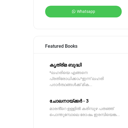
Whatsapp
Featured Books
കൃത്രിമ ബുദ്ധി
*ലഹരിയെ എങ്ങനെ
പ്രതിരോധിക്കാം*ഇന്ന് ലഹരി
പദാർത്ഥങ്ങൾക്ക് മിക...
ചോലനായ്ക്കർ - 3
മാരൻ്റെ ഉള്ളിൽ കരിമ്പുഴ പതഞ്ഞ്
പൊന്തുമ്പോലെ രോഷം ഇരമ്പിയെങ്ക...