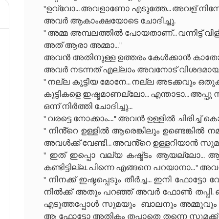
"ഉവ്വോ... അവളാണോ എടുത്തേ... അവള് നിന്നോട്
അവർ ആകാംക്ഷയോടെ ചോദിച്ചു.
" അമ്മ അമ്പലത്തിൽ പോയതാണ്... വന്നിട്ട് വിള
അത് ആരാ അമ്മാ... "
അവൻ അതിനുള്ള ഉത്തരം കേൾക്കാൻ കാതോ
അവർ നടന്നത് എല്ലാം അവനോട് വിശദമായി
" നല്ല കുട്ടിയ മോനേ... നല്ല അടക്കവും ഒതുക്
കുട്ടികളെ ഇഷ്ടമാണല്ലോ... എന്താടാ... അപ്പ
ഒന്ന് നിർത്തി ചോദിച്ചു...
" വരട്ടെ നോക്കാം.... " അവൻ ഉള്ളിൽ ചിരിച്ച് ക
" നിൻ്റെ ഉള്ളിൽ ആരെങ്കിലും ഉണ്ടെങ്കിൽ 
അവൾക്ക് വേണ്ടി... അവൻ്റെ ഉള്ളറിയാൻ സുമ 
" ഇത് ഇപ്പൊ വല്യ കഷ്ട്ടം ആയല്ലോ... 
കണ്ടിട്ടില്ല. പിന്നെ എങ്ങനെ പറയാനാ... " അവ
" നിനക്ക് ഇഷ്ടപ്പെടും തീർച്ച... ഇനി ഫോട്ടോ
നിൽക്ക് അതും പറഞ്ഞ് അവർ ഫോൺ തപ്പി. ഒ
എടുത്തപ്പോൾ സുമയും ബാലനും അമ്മുവും ഒന്
ആ ഫോട്ടോ അതികം തപ്പാതെ തന്നെ സുമക്ക