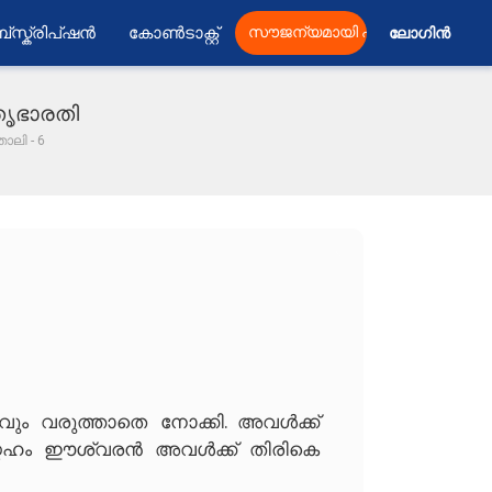
്സ്ക്രിപ്ഷൻ
കോൺടാക്റ്റ്
സൗജന്യമായി പ്രസിദ്ധീകരിക്കു
ലോഗിൻ 
ാതൃഭാരതി
താലി - 6
ം വരുത്താതെ നോക്കി. അവൾക്ക്
 സ്നേഹം ഈശ്വരൻ അവൾക്ക് തിരികെ