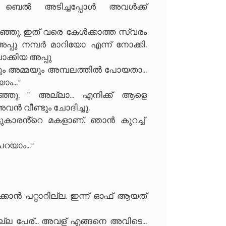
 ബെൽ അടിച്ചപ്പോൾ അവൾക്ക്
ഞ്ഞു. ഇത് വരെ കേൾക്കാത്ത സ്വരം
്പു നമ്പർ മാറിയോ എന്ന് നോക്കി.
ാക്കിയ അപ്പു
്ഛനും അമ്മയും അമ്പലത്തിൽ പോയതാ...
... "
ഞു. " അല്ലാ... എനിക്ക് ആളെ
അവൻ വീണ്ടും ചോദിച്ചു.
ടുകാരൻ്റെ മകളാണ്. ഞാൻ കുറച്ച്
റയാം... "
ിക്കാൻ പറ്റാറില്ല. ഇന്ന് ഓഫ് ആയത്
നല്ല പേര്... അവള് എങ്ങനെ അവിടെ...