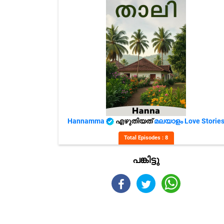
Hannamma
എഴുതിയത്
മലയാളം Love Storie
Total Episodes : 8
പങ്കിട്ടു