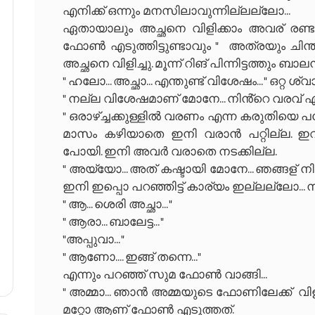
എനിക്ക് ഒന്നും മനസിലാവുന്നില്ലല്ലോ...
ഏതായാലും അച്ഛനെ വിളിക്കാം അവര് രണ്ടാള
ഫോൺ എടുത്തിട്ടുണ്ടാവും " അത്രയും ചിന
അച്ഛനെ വിളിച്ചു. മൂന്ന് റിങ് പിന്നിട്ടത്തും
" ഹലോ... അച്ഛാ... എന്തുണ്ട് വിശേഷം... " ഒറ്
" നല്ല വിശേഷമാണ് മോനേ... നിൻ്റെ വരവ് എന്
" ഒരാഴ്ച്ചക്കുള്ളിൽ വരണം എന്ന കരുതിയെ പക്ഷേ.
മാസം കഴിയാതെ ഇനി വരാൻ പറ്റില്ല. 
പോയി. ഇനി അവർ വരാതെ നടക്കില്ല.
" അയ്യോ... അത് കഷ്ടായി മോനേ... ഞങ്ങള് നി
ഇനി ഇപ്പൊ പറഞ്ഞിട്ട് കാര്യം ഇല്ലല്ലോ... നീ 
" ആ... ശെരി അച്ഛാ... "
" ആരാ... ബാലേട്ട... "
"അപ്പുവാ... "
" ആണോ.... ഇങ്ങ് തന്നെ..."
എന്നും പറഞ്ഞ് സുമ ഫോൺ വാങ്ങി...
" അമ്മാ... ഞാൻ അമ്മയുടെ ഫോണിലേക്ക് വിളിച്ച
മറ്റോ ആണ് ഫോൺ എടുത്തത്.