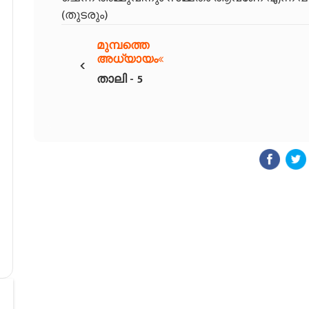
(തുടരും)
മുമ്പത്തെ
‹
അധ്യായം
താലി - 5