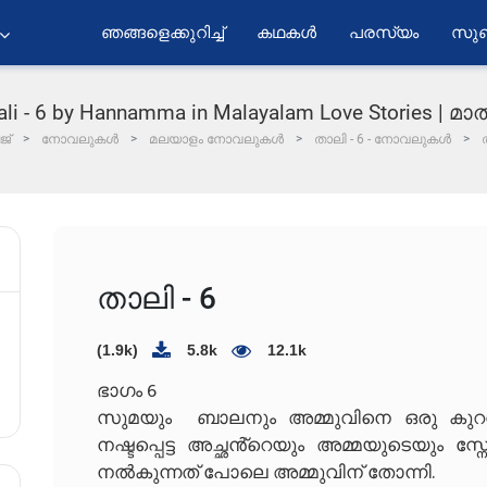
ഞങ്ങളെക്കുറിച്ച്
കഥകൾ
പരസ്യം
സുബ
ali - 6 by Hannamma in Malayalam Love Stories | മ
ജ്
നോവലുകൾ
മലയാളം നോവലുകൾ
താലി - 6 - നോവലുകൾ
താലി - 6
(1.9k)
5.8k
12.1k
ഭാഗം 6
സുമയും ബാലനും അമ്മുവിനെ ഒരു കുറവു
നഷ്ടപ്പെട്ട അച്ഛൻ്റെയും അമ്മയുടെയും
നൽകുന്നത് പോലെ അമ്മുവിന് തോന്നി.