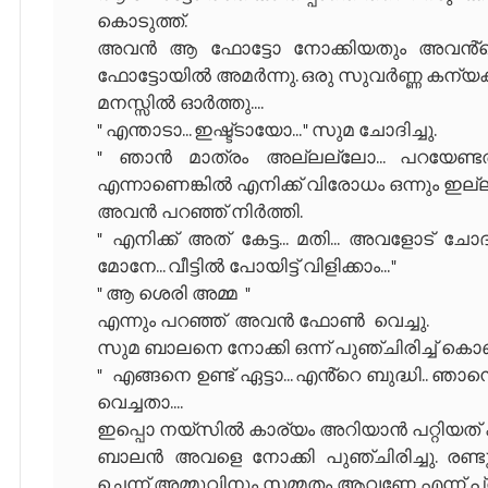
കൊടുത്ത്.
അവൻ ആ ഫോട്ടോ നോക്കിയതും അവൻ്റെ
ഫോട്ടോയിൽ അമർന്നു. ഒരു സുവർണ്ണ കന്യ
മനസ്സിൽ ഓർത്തു....
" എന്താടാ... ഇഷ്ട്ടായോ... " സുമ ചോദിച്ചു.
" ഞാൻ മാത്രം അല്ലല്ലോ... പറയേണ്ട
എന്നാണെങ്കിൽ എനിക്ക് വിരോധം ഒന്നും ഇല്ല..
അവൻ പറഞ്ഞ് നിർത്തി.
" എനിക്ക് അത് കേട്ട... മതി... അവളോട് ചോദി
മോനേ... വീട്ടിൽ പോയിട്ട് വിളിക്കാം... "
" ആ ശെരി അമ്മ "
എന്നും പറഞ്ഞ് അവൻ ഫോൺ വെച്ചു.
സുമ ബാലനെ നോക്കി ഒന്ന് പുഞ്ചിരിച്ച് കൊണ
" എങ്ങനെ ഉണ്ട് ഏട്ടാ... എൻ്റെ ബുദ്ധി.. ഞാന
വെച്ചതാ....
ഇപ്പൊ നയ്‌സിൽ കാര്യം അറിയാൻ പറ്റിയത് കണ
ബാലൻ അവളെ നോക്കി പുഞ്ചിരിച്ചു. രണ്ടുപ
ചെന്ന് അമ്മുവിനും സമ്മതം ആവണേ എന്ന് പ്രാ