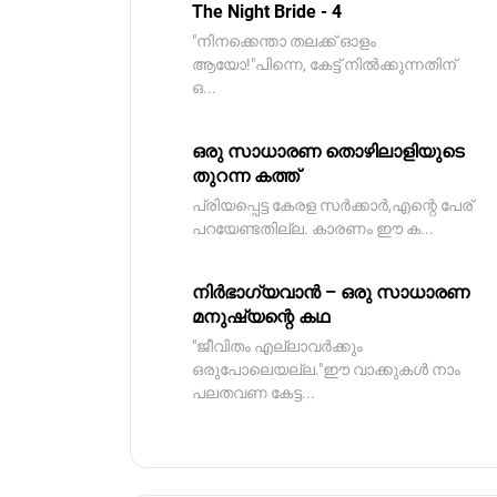
The Night Bride - 4
"നിനക്കെന്താ തലക്ക് ഓളം
ആയോ!"പിന്നെ, കേട്ട് നിൽക്കുന്നതിന്
ഒ...
ഒരു സാധാരണ തൊഴിലാളിയുടെ
തുറന്ന കത്ത്
പ്രിയപ്പെട്ട കേരള സർക്കാർ,എന്റെ പേര്
പറയേണ്ടതില്ല. കാരണം ഈ ക...
നിർഭാഗ്യവാൻ – ഒരു സാധാരണ
മനുഷ്യന്റെ കഥ
"ജീവിതം എല്ലാവർക്കും
ഒരുപോലെയല്ല."ഈ വാക്കുകൾ നാം
പലതവണ കേട്ട...