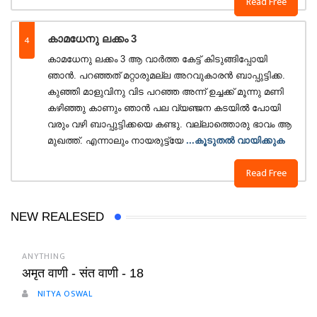
Read Free
4
കാമധേനു ലക്കം 3
കാമധേനു ലക്കം 3 ആ വാര്‍ത്ത കേട്ട് കിടുങ്ങിപ്പോയി
ഞാന്‍. പറഞ്ഞത് മറ്റാരുമല്ല അറവുകാരന്‍ ബാപ്പുട്ടിക്ക.
കുഞ്ഞി മാളുവിനു വിട പറഞ്ഞ അന്ന് ഉച്ചക്ക് മൂന്നു മണി
കഴിഞ്ഞു കാണും ഞാന്‍ പല വ്യഞ്ജന കടയില്‍ പോയി
വരും വഴി ബാപ്പുട്ടിക്കയെ കണ്ടു. വല്ലാത്തൊരു ഭാവം ആ
മുഖത്ത്. എന്നാലും നായരുട്ട്യേ
...കൂടുതൽ വായിക്കുക
Read Free
NEW REALESED
ANYTHING
अमृत वाणी - संत वाणी - 18
NITYA OSWAL