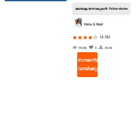
മലയാളം നോവലുകൾ - Fiction stories
Venu G Nair
(4.5k)
116.9k
0
36.4k
സൗജന്യ
വായിക്കുക