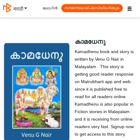
☰
ലോഗിൻ
मराठी
സൗജന്യമായി പ്രസിദ്ധീകരിക്കുക
കാമധേനു
Kamadhenu book and story is
written by Venu G Nair in
Malayalam . This story is
getting good reader response
on Matrubharti app and web
since it is published free to
read for all readers online.
Kamadhenu is also popular in
Fiction stories in Malayalam
and it is receiving from online
readers very fast. Signup now
to get access to this story.