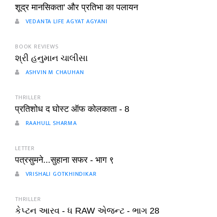
शूद्र मानसिकता' और प्रतिभा का पलायन
VEDANTA LIFE AGYAT AGYANI
BOOK REVIEWS
શ્રી હનુમાન ચાલીસા
ASHVIN M CHAUHAN
THRILLER
प्रतिशोध द घोस्ट ऑफ कोलकाता - 8
RAAHULL SHARMA
LETTER
पत्रसुमने...सुहाना सफर - भाग ९
VRISHALI GOTKHINDIKAR
THRILLER
કેપ્ટન આરવ - ધ RAW એજન્ટ - ભાગ 28