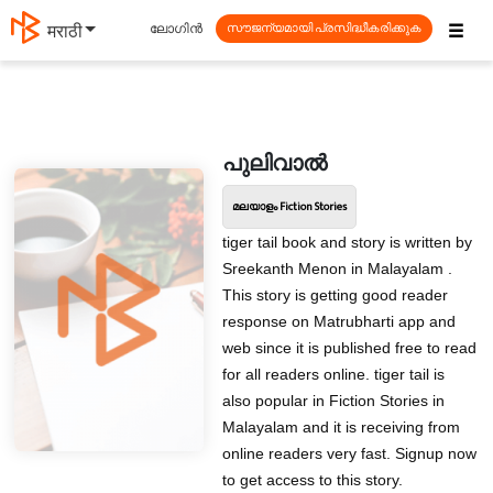
☰
ലോഗിൻ
मराठी
സൗജന്യമായി പ്രസിദ്ധീകരിക്കുക
പുലിവാൽ
മലയാളം Fiction Stories
tiger tail book and story is written by
Sreekanth Menon in Malayalam .
This story is getting good reader
response on Matrubharti app and
web since it is published free to read
for all readers online. tiger tail is
also popular in Fiction Stories in
Malayalam and it is receiving from
online readers very fast. Signup now
to get access to this story.