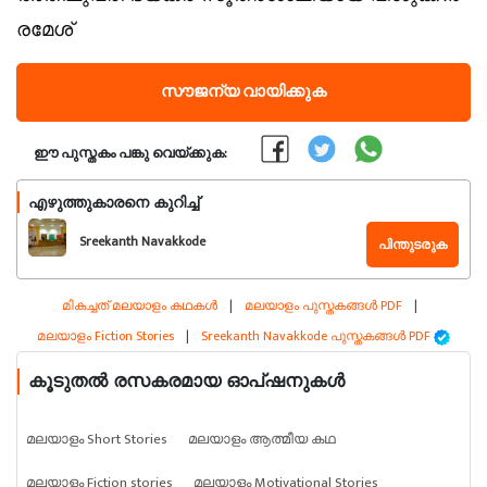
രമേശ്
സൗജന്യ വായിക്കുക
ഈ പുസ്തകം പങ്കു വെയ്ക്കുക:
എഴുത്തുകാരനെ കുറിച്ച്
Sreekanth Navakkode
പിന്തുടരുക
മികച്ചത് മലയാളം കഥകൾ
|
മലയാളം പുസ്തകങ്ങൾ PDF
|
മലയാളം Fiction Stories
|
Sreekanth Navakkode പുസ്തകങ്ങൾ PDF
കൂടുതൽ രസകരമായ ഓപ്ഷനുകൾ
മലയാളം Short Stories
മലയാളം ആത്മീയ കഥ
മലയാളം Fiction stories
മലയാളം Motivational Stories