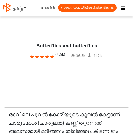
☰
ലോഗിൻ
தமிழ்
സൗജന്യമായി പ്രസിദ്ധീകരിക്കുക
Butterflies and butterflies
(4.5k)
36.5k
11.2k
രാവിലെ പൂവൻ കോഴിയുടെ കൂവൽ കേട്ടാണ്
ചാരുമോൾ (ചാരുലത) കണ്ണ് തുറന്നത്.
അലസമായി മറിഞ്ഞും തിരിഞ്ഞും കിടന്നിട്ടും