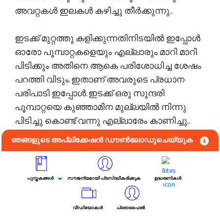
അവറ്റകൾ ഇലകൾ കഴിച്ചു തീർക്കുന്നു..
ഇടക്ക് മുറ്റത്തു കളിക്കുന്നതിനിടയിൽ ഇപ്പോൾ
ഓരോ പൂമ്പാറ്റകളെയും എല്ലാരും മാറി മാറി
പിടിക്കും അതിനെ ആകെ പരിശോധിച്ച ശേഷം
പറത്തി വിടും. ഇതാണ് അവരുടെ പ്രധാന
പരിപാടി ഇപ്പോൾ. ഇടക്ക് ഒരു സുന്ദരി
പൂമ്പാറ്റയെ കുഞ്ഞാമിന മുല്ലയിൽ നിന്നു
പിടിച്ചു കൊണ്ട് വന്നു എല്ലാരേം കാണിച്ചു..
എല്ലാരും കൂടി കുഞ്ഞാമിനയുടെ ചുറ്റും
ഞങ്ങളുടെ അപ്ലിക്കേഷൻ ഡൗൺലോഡുചെയ്യുക
നിന്നു .. നീണ്ട തുമ്പിക്കൈ പോലെ അറ്റം
ചുരുണ്ടിരിക്കുന്ന കറുത്ത രണ്ട് കൊമ്പ്കൾ.
"അതിലൂടെ അവർ തേൻ കുടിക്കുന്നത്" ചാരു
പുസ്തകങ്ങൾ
സൗജന്യമായി പ്രസിദ്ധീകരിക്കുക
ഉദ്ധരണികൾ
പറഞ്ഞു. അമ്മ പറഞ്ഞു കൊടുത്തതാണ്.
മേലാകെ ചുവപ്പു കളർ.. ചിറകുകൾ ആമിന
വീഡിയോകൾ
പ്രൊഫൈൽ
വിടർത്തി കാണിച്ചു എല്ലാരേം. ആകെ നാലു