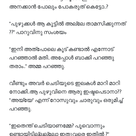
അനക്കാൻ പോലും പോകരുത് കെട്ടോ..?
"പുഴുക്കൾ ആ കൂട്ടിൽ അല്ലേ താമസിക്കുന്നത്
??" പാറുവിനു സംശയം
"ഇനി അത്പോലെ കൂട് കണ്ടാൽ എന്നോട്
പറഞ്ഞാൽ മതി.. അപ്പോൾ ബാക്കി പറഞ്ഞു
തരാം.." അമ്മ പറഞ്ഞു.
വീണ്ടും അവർ ചെടിയുടെ ഇലകൾ മാറി മാറി
നോക്കി..ആ പുഴുവിനെ ആരു ഇഷ്ടപെടാനാ??
"അയ്യേ" എന്ന് റോസുവും ചാരുവും ഒരുമിച്ച്
പറഞ്ഞു.
"ഇതെന്ത് ചെടിയാണമ്മേ? പൂവൊന്നും
ഉണ്ടായിട്ടില്ലല്ലോ ഇതുവരെ ഇതിൽ ?"