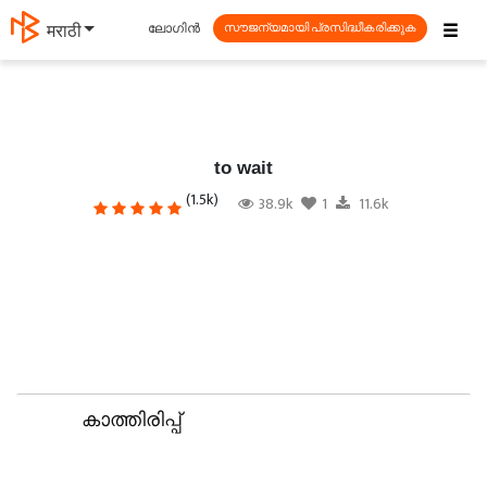
☰
ലോഗിൻ
தமிழ்
സൗജന്യമായി പ്രസിദ്ധീകരിക്കുക
to wait
(1.5k)
38.9k
1
11.6k
കാത്തിരിപ്പ്