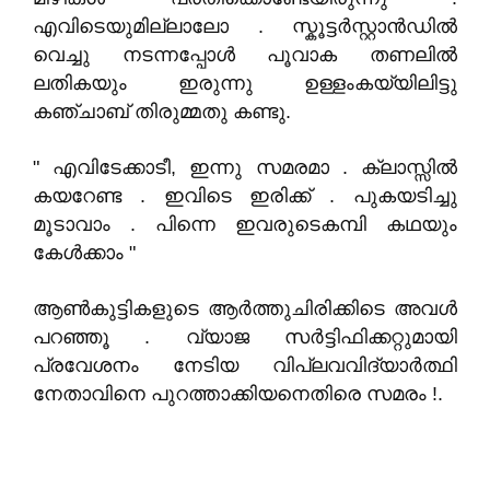
എവിടെയുമില്ലാലോ . സ്കൂട്ടർസ്റ്റാൻഡിൽ
വെച്ചു നടന്നപ്പോൾ പൂവാക തണലിൽ
ലതികയും ഇരുന്നു ഉള്ളംകയ്യിലിട്ടു
കഞ്ചാബ് തിരുമ്മതു കണ്ടു.
" എവിടേക്കാടീ, ഇന്നു സമരമാ . ക്ലാസ്സിൽ
കയറേണ്ട . ഇവിടെ ഇരിക്ക് . പുകയടിച്ചു
മൂടാവാം . പിന്നെ ഇവരുടെകമ്പി കഥയും
കേൾക്കാം "
ആൺകുട്ടികളുടെ ആർത്തുചിരിക്കിടെ അവൾ
പറഞ്ഞൂ . വ്യാജ സർട്ടിഫിക്കറ്റുമായി
പ്രവേശനം നേടിയ വിപ്ലവവിദ്യാർത്ഥി
നേതാവിനെ പുറത്താക്കിയനെതിരെ സമരം !.