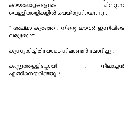
കായലോളങ്ങളുടെ മിന്നുന്ന
വെള്ളിത്തളികളിൽ പെയ്തുനിറയുന്നു .
" അല്ലാ കുഞ്ഞേ , നിന്റെ ലൗവർ ഇന്നിവിടെ
വരുമോ ?"
കുസൃതിച്ചിരിയോടെ നീലാണ്ടൻ ചോദിച്ചു .
കണ്ണുത്തള്ളിപ്പോയി . നീലാച്ചൻ
എങ്ങിനെയറിഞ്ഞു ?!.