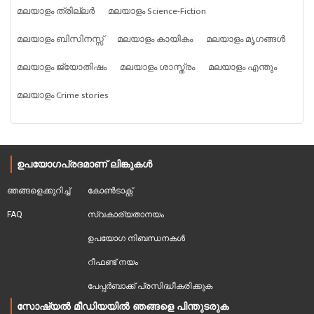
മലയാളം ത്രില്ലർ
മലയാളം Science-Fiction
മലയാളം ബിസിനസ്സ്
മലയാളം കായികം
മലയാളം മൃഗങ്ങൾ
മലയാളം ജ്യോതിഷം
മലയാളം ശാസ്ത്രം
മലയാളം എന്തും
മലയാളം Crime stories
ഉപയോഗപ്രദമാണ് ലിങ്കുകൾ
ഞങ്ങളെക്കുറിച്ച്
കോൺടാക്റ്റ്
FAQ
സ്വകാര്യതാനയം
ഉപയോഗ നിബന്ധനകൾ
റീഫണ്ട് നയം
പേപ്പർബാക്ക് പ്രസിദ്ധീകരിക്കുക
സോഷ്യൽ മീഡിയയിൽ ഞങ്ങളെ പിന്തുടരുക