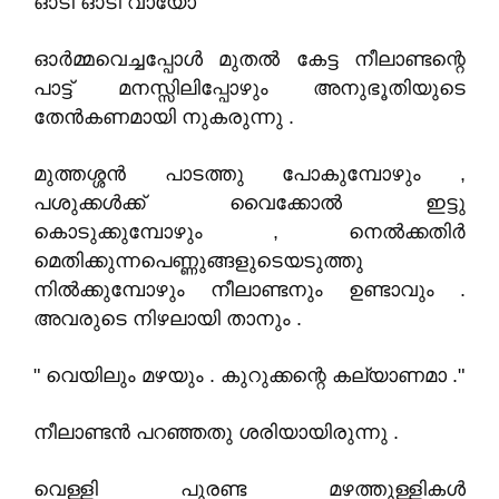
ഓടി ഓടി വായോ "
ഓർമ്മവെച്ചപ്പോൾ മുതൽ കേട്ട നീലാണ്ടന്റെ
പാട്ട് മനസ്സിലിപ്പോഴും അനുഭൂതിയുടെ
തേൻകണമായി നുകരുന്നു .
മുത്തശ്ശൻ പാടത്തു പോകുമ്പോഴും ,
പശുക്കൾക്ക് വൈക്കോൽ ഇട്ടു
കൊടുക്കുമ്പോഴും , നെൽക്കതിർ
മെതിക്കുന്നപെണ്ണുങ്ങളുടെയടുത്തു
നിൽക്കുമ്പോഴും നീലാണ്ടനും ഉണ്ടാവും .
അവരുടെ നിഴലായി താനും .
" വെയിലും മഴയും . കുറുക്കന്റെ കല്യാണമാ ."
നീലാണ്ടൻ പറഞ്ഞതു ശരിയായിരുന്നു .
വെള്ളി പുരണ്ട മഴത്തുള്ളികൾ