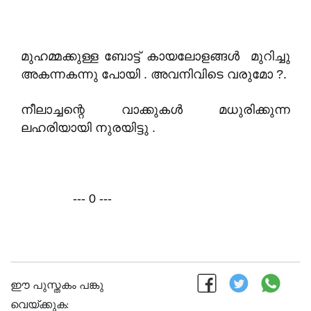
മുഹമ്മക്കുള്ള ബോട്ട് കായലോളങ്ങൾ മുറിച്ചു
അകന്നകന്നു പോയി . അവനിവിടെ വരുമോ ?.
നീലാച്ചന്റെ വാക്കുകൾ മധുരിക്കുന്ന
ലഹരിയായി നുരയിട്ടു .
--- 0 ---
ഈ പുസ്തകം പങ്കു
വെയ്ക്കുക: