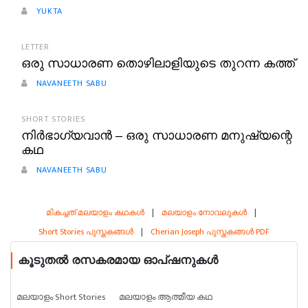
YUKTA
LETTER
ഒരു സാധാരണ തൊഴിലാളിയുടെ തുറന്ന കത്ത്
NAVANEETH SABU
SHORT STORIES
നിർഭാഗ്യവാൻ – ഒരു സാധാരണ മനുഷ്യന്റെ
കഥ
NAVANEETH SABU
മികച്ചത് മലയാളം കഥകൾ
|
മലയാളം നോവലുകൾ
|
Short Stories പുസ്തകങ്ങൾ
|
Cherian Joseph പുസ്തകങ്ങൾ PDF
കൂടുതൽ രസകരമായ ഓപ്ഷനുകൾ
മലയാളം Short Stories
മലയാളം ആത്മീയ കഥ