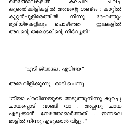
തെങ്ങോലകളിൽ കലപില ചിലച്ച
കുഞ്ഞിക്കിളികളിൽ അവന്റെ ശബ്‌ദം ; കാറ്റിൽ
കൂറ്റൻപുളിമരത്തിൽ നിന്നു ദേഹത്തും
മുടിയിഴകളിലും പൊഴിഞ്ഞ ഇലകളിൽ
അവന്റെ തലോടലിന്റെ നിർവൃതി ;
"എടി ജ്വാലേ , എടിയേ "
അമ്മ വിളിക്കുന്നു . ഓടി ചെന്നു .
"നീയാ പ്രവീണയുടെ അടുത്തുനിന്നു കുറച്ചു
ചായപ്പൊടി വാങ്ങി വാ . അച്ഛനു ചായ
എടുക്കാൻ നേരത്താഓർത്തത് . ഇന്നലെ
മാളിൽ നിന്നു എടുക്കാൻ വിട്ടു . "