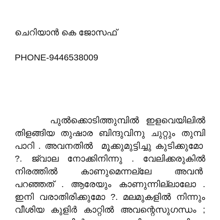
ചെറിയാൻ കെ ജോസഫ്
PHONE-9446538009
പുൽക്കൊടിത്തുമ്പിൽ ഇളവെയിലിൽ
തിളങ്ങിയ തുഷാര ബിന്ദുവിനു ചുറ്റും തുമ്പി
പാറി . അവനതിൽ മൂക്കുമുട്ടിച്ചു കുടിക്കുമോ
?. ജ്വാല നോക്കിനിന്നു . വേലിക്കരുകിൽ
നിരത്തിൽ കാണുമെന്നല്ലേ അവൻ
പറഞ്ഞത് . ആരേയും കാണുന്നില്ലാലോ .
ഇനി വരാതിരിക്കുമോ ?. മലമുകളിൽ നിന്നും
വീശിയ കുളിർ കാറ്റിൽ അവന്റെസുഗന്ധം ;