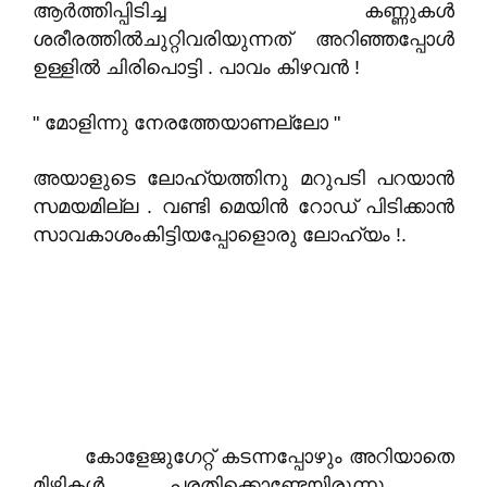
ആർത്തിപ്പിടിച്ച കണ്ണുകൾ
ശരീരത്തിൽചുറ്റിവരിയുന്നത് അറിഞ്ഞപ്പോൾ
ഉള്ളിൽ ചിരിപൊട്ടി . പാവം കിഴവൻ !
" മോളിന്നു നേരത്തേയാണല്ലോ "
അയാളുടെ ലോഹ്യത്തിനു മറുപടി പറയാൻ
സമയമില്ല . വണ്ടി മെയിൻ റോഡ് പിടിക്കാൻ
സാവകാശംകിട്ടിയപ്പോളൊരു ലോഹ്യം !.
കോളേജുഗേറ്റ് കടന്നപ്പോഴും അറിയാതെ
മിഴികൾ പരതിക്കൊണ്ടേയിരുന്നു .