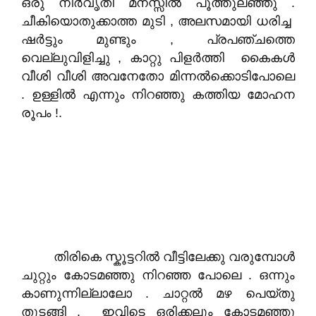
ഒരു നിർവൃതി മനസ്സിൽ പൂത്തുലഞ്ഞു .
ചീകിയൊതുക്കാത്ത മുടി , അലസമായി ധരിച്ച
ഷർട്ടും മുണ്ടും , പ്രപഞ്ചത്തെ
വെല്ലുവിളിച്ചു , കാറ്റു പിളർത്തി കൈകൾ
വീശി വീശി അവനേതോ മിന്നൽക്കൊടിപോലെ
. ഉള്ളിൽ എന്നും നിറഞ്ഞു കത്തിയ മോഹന
രൂപം !.
തിരികെ സ്കൂട്ടറിൽ വീട്ടിലേക്കു വരുമ്പോൾ
ചുറ്റും കോടമഞ്ഞു നിറഞ്ഞ പോലെ . ഒന്നും
കാണുന്നില്ലാലോ . ചാറ്റൽ മഴ പെയ്തു
തുടങ്ങി . ഇവിടെ ഒരിക്കലും കോടമഞ്ഞു