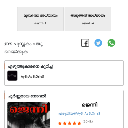
മുമ്പത്തെ അധ്യായം
അടുത്തത് അധ്യായം
ജെന്നി - 2
ജെന്നി - 4
ഈ പുസ്തകം പങ്കു
വെയ്ക്കുക:
എഴുത്തുകാരനെ കുറിച്ച്
പിന്തുടരുക
AyShAs StOrIeS
പൂർണ്ണമായ നോവൽ
ജെന്നി
എഴുതിയത് AyShAs StOrIeS
(20.4k)