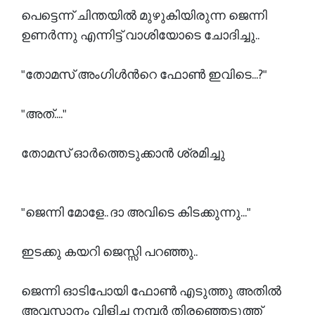
പെട്ടെന്ന് ചിന്തയിൽ മുഴുകിയിരുന്ന ജെന്നി
ഉണർന്നു എന്നിട്ട് വാശിയോടെ ചോദിച്ചു..
"തോമസ് അംഗിൾൻറെ ഫോൺ ഇവിടെ...?"
"അത്...."
തോമസ് ഓർത്തെടുക്കാൻ ശ്രമിച്ചു
"ജെന്നി മോളേ.. ദാ അവിടെ കിടക്കുന്നു..."
ഇടക്കു കയറി ജെസ്സി പറഞ്ഞു..
ജെന്നി ഓടിപോയി ഫോൺ എടുത്തു അതിൽ
അവസാനം വിളിച്ച നമ്പർ തിരഞ്ഞെടുത്ത്