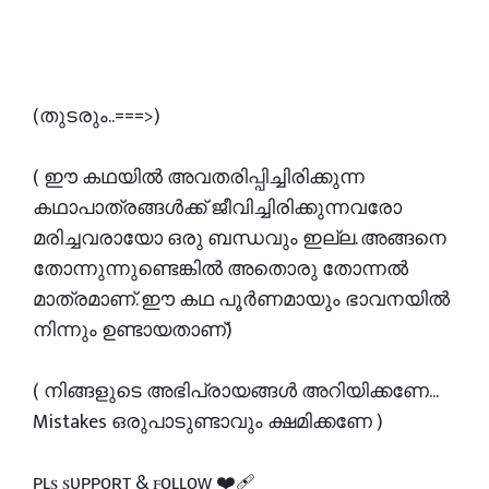
(തുടരും..===>)
( ഈ കഥയിൽ അവതരിപ്പിച്ചിരിക്കുന്ന
കഥാപാത്രങ്ങൾക്ക് ജീവിച്ചിരിക്കുന്നവരോ
മരിച്ചവരായോ ഒരു ബന്ധവും ഇല്ല. അങ്ങനെ
തോന്നുന്നുണ്ടെങ്കിൽ അതൊരു തോന്നൽ
മാത്രമാണ്. ഈ കഥ പൂർണമായും ഭാവനയിൽ
നിന്നും ഉണ്ടായതാണ്)
( നിങ്ങളുടെ അഭിപ്രായങ്ങൾ അറിയിക്കണേ...
Mistakes ഒരുപാടുണ്ടാവും ക്ഷമിക്കണേ )
ᴩʟꜱ ꜱᴜᴩᴩᴏʀᴛ & ꜰᴏʟʟᴏᴡ ❤‍🩹