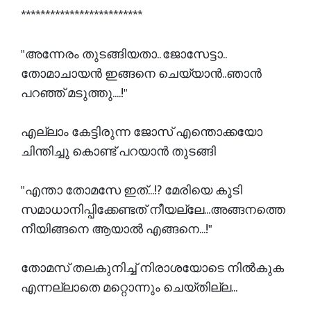
*************************
"അന്നേരം തുടങ്ങിയതാ.. ജോസേട്ടാ..
തോമാചായൻ ഇങ്ങനെ ചെയ്യാൻ..ഞാൻ
പറഞ്ഞ് മടുത്തു....!"
എല്ലാം കേട്ടിരുന്ന ജോസ് എന്തൊക്കയോ
ചിന്തിച്ചു കൊണ്ട് പറയാൻ തുടങ്ങി
"എന്താ തോമസേ ഇത്...!? മേരിയെ കൂടി
സമാധാനിപ്പിക്കേണ്ടത് നീയല്ലേ...അങ്ങനത്തെ
നീയിങ്ങനെ ആയാൽ എങ്ങനെ...!"
തോമസ് തലകുനിച്ച് നിരാശയോടെ നിൽകുക
എന്നല്ലാതെ മറ്റൊന്നും ചെയ്തില്ല...