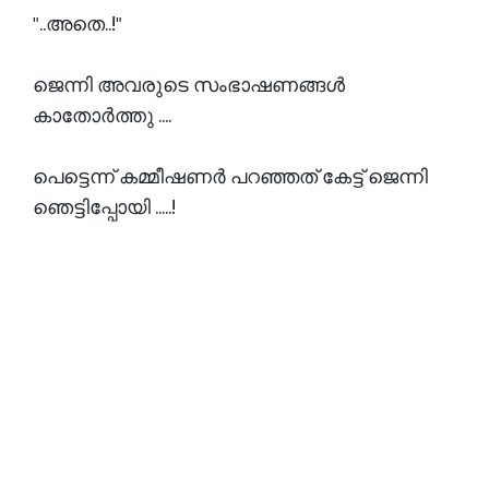
"..അതെ..!"
ജെന്നി അവരുടെ സംഭാഷണങ്ങൾ
കാതോർത്തു ....
പെട്ടെന്ന് കമ്മീഷണർ പറഞ്ഞത് കേട്ട് ജെന്നി
ഞെട്ടിപ്പോയി .....!