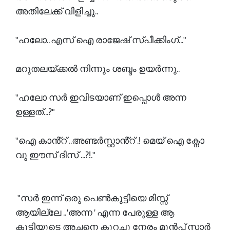
അതിലേക്ക് വിളിച്ചു..
"ഹലോ.. എസ് ഐ രാജേഷ് സ്പീക്കിംഗ്..."
മറുതലയ്ക്കൽ നിന്നും ശബ്ദം ഉയർന്നു..
"ഹലോ സർ ഇവിടയാണ് ഇപ്പൊൾ അന്ന
ഉള്ളത്...?"
"ഐ കാൻ്റ് ..അണ്ടർസ്റ്റാൻ്റ് .! മെയ് ഐ ക്നോ
വു ഈസ് ദിസ് ...?!."
"സർ ഇന്ന് ഒരു പെൺകുട്ടിയെ മിസ്സ്
ആയില്ലേ .. 'അന്ന ' എന്ന പേരുള്ള ആ
കുട്ടിയുടെ അച്ഛനെ കുറച്ചു നേരം മുൻപ് സാർ