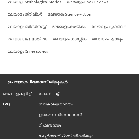
മലയാളം Mythological Stories
മലയാളം Book Reviews
മലയാളം ത്രില്ലർ
മലയാളം Science-Fiction
മലയാളം ബിസിനസ്സ്
മലയാളം കായികം
മലയാളം മൃഗങ്ങൾ
മലയാളം ജ്യോതിഷം
മലയാളം ശാസ്ത്രം
മലയാളം എന്തും
മലയാളം Crime stories
ഉപയോഗപ്രദമാണ് ലിങ്കുകൾ
ഞങ്ങളെക്കുറിച്ച്
കോൺടാക്റ്റ്
FAQ
സ്വകാര്യതാനയം
ഉപയോഗ നിബന്ധനകൾ
റീഫണ്ട് നയം
പേപ്പർബാക്ക് പ്രസിദ്ധീകരിക്കുക