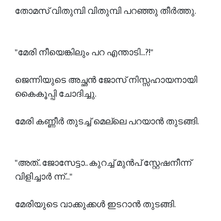
തോമസ് വിതുമ്പി വിതുമ്പി പറഞ്ഞു തീർത്തു.
"മേരി നീയെങ്കിലും പറ എന്താടി...?!"
ജെന്നിയുടെ അച്ഛൻ ജോസ് നിസ്സഹായനായി
കൈകൂപ്പി ചോദിച്ചു.
മേരി കണ്ണീർ തുടച്ച് മെല്ലെ പറയാൻ തുടങ്ങി.
"അത്.. ജോസേട്ടാ.. കുറച്ച് മുൻപ് സ്റ്റേഷനീന്ന്
വിളിച്ചാർ ന്ന്..."
മേരിയുടെ വാക്കുക്കൾ ഇടറാൻ തുടങ്ങി.