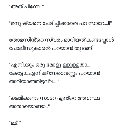
"അത് പിന്നേ..."
"മനുഷ്യനെ പേടിപ്പിക്കാതെ പറ സാറേ....!!"
തോമസിൻ്റെ സ്വരം മാറിയത് കണ്ടപ്പോൾ
പോലീസുകാരൻ പറയാൻ തുടങ്ങി
"എനിക്കും ഒരു മോളൂ ള്ളൂള്ളതാ...
കേട്ടോ...എനിക്ക് നേരാവണ്ണം പറയാൻ
അറിയാഞ്ഞിട്ടല്ല....!"
"ക്ഷമിക്കണം സാറേ എൻ്റെ അവസ്ഥ
അതായൊണ്ടാ..."
"മ്മ്..."