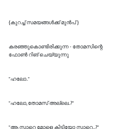
{കുറച്ച് സമയങ്ങൾക്ക് മുൻപ് }
കരഞ്ഞുകൊണ്ടിരിക്കുന്ന - തോമസിന്റെ
ഫോൺ റിങ് ചെയ്യുന്നു
"ഹലോ.."
"ഹലോ, തോമസ് അല്ലെ..?"
"ആ സാറെ മോളെ കിട്ടിയോ സാറെ...?"