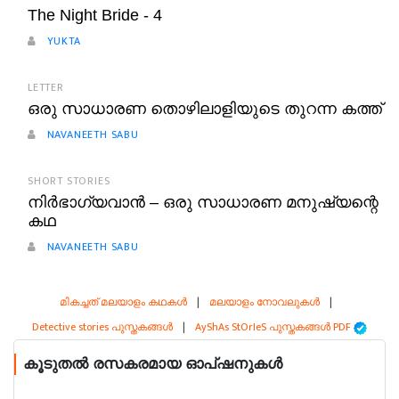
The Night Bride - 4
YUKTA
LETTER
ഒരു സാധാരണ തൊഴിലാളിയുടെ തുറന്ന കത്ത്
NAVANEETH SABU
SHORT STORIES
നിർഭാഗ്യവാൻ – ഒരു സാധാരണ മനുഷ്യന്റെ
കഥ
NAVANEETH SABU
മികച്ചത് മലയാളം കഥകൾ
|
മലയാളം നോവലുകൾ
|
Detective stories പുസ്തകങ്ങൾ
|
AyShAs StOrIeS പുസ്തകങ്ങൾ PDF
കൂടുതൽ രസകരമായ ഓപ്ഷനുകൾ