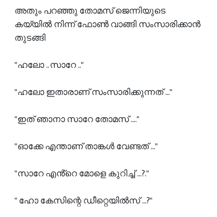
അതും പറഞ്ഞു തോമസ് ജെന്നിയുടെ
കയ്യിൽ നിന്ന് ഫോൺ വാങ്ങി സംസാരിക്കാൻ
തുടങ്ങി
"ഹലോ .. സാറേ .."
"ഹലോ ഇതാരാണ് സംസാരിക്കുന്നത് ..."
"ഇത് ഞാനാ സാറേ തോമസ് ...."
"ഓക്കേ എന്താണ് താങ്കൾ വേണ്ടത് ..."
"സാറേ എൻ്റെ മോളെ കുറിച്ച് ...?."
" ഹോ കേസിന്റെ ഡീറ്റെയിൽസ് ...?"