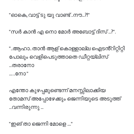
"ഓകെ, വാട്ട് ടു യു വാണ്ട് ..നൗ...?!"
"സർ കാൻ എ നൊ മോർ അബോട്ട് ദിസ് ...?".
"..ആഹാ.. താൻ ആള് കൊള്ളാല്ല ഐടൻ്റിറ്റിറ്റി
പോലും വെളിപെടുത്താതെ ഡീറ്റയ്‌ലിസ്
...തരാനോ
.... ..നോ "
എന്തോ കുഴപ്പമുണ്ടെന്ന് മനസ്സിലാക്കിയ
തോമസ് അപ്പോഴേക്കും ജെന്നിയുടെ അടുത്ത്
...വന്നിരുന്നു ...
"ഇങ് താ ജെന്നി മോളെ ...."