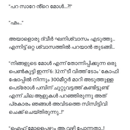
"പറ സാറേ ൻ്റെ മോൾ....?!"
"ഹ്മം..."
അയാളൊരു ദ്വീർ ഘനിശ്വാസം എടുത്തു...
എന്നിട്ട് ഒറ്റ ശ്വാസത്തിൽ പറയാൻ തുടങ്ങി...
"നിങ്ങളുടെ മോൾ എന്ന് തോന്നിപ്പിക്കുന്ന ഒരു
പെൺകുട്ടി ഇന്ന് 6: 32ന് 'ടീ വിത്ത് ടോം ' കോഫി
ഷോപ്പിൽ നിന്നും 300മീറ്റർ മാറി അടുത്തുള്ള
പെട്രോൾ പമ്പിന് ചുറ്റുവട്ടത്ത് കണ്ടിട്ടുണ്ട്
എന്ന് ചില ആളുകൾ പറഞ്ഞിരുന്നു അത്
പ്രകാരം ഞങ്ങൾ അവിടത്തെ സിസിട്ടിവി
ചെക്ക് ചെയ്തിരുന്നു...!"
"ഐഹ് മോളെപ്പഴും ആ വഴി പോന്നതാ...!