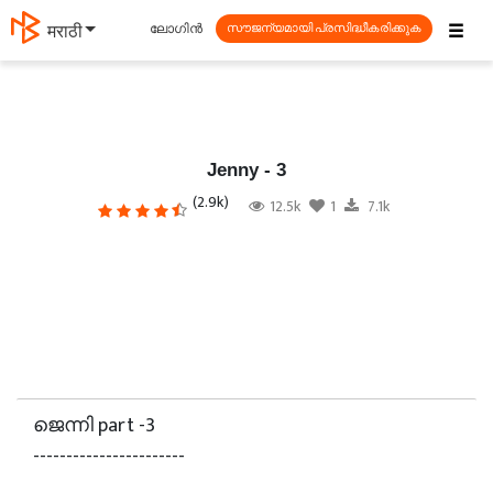
☰
ലോഗിൻ
தமிழ்
സൗജന്യമായി പ്രസിദ്ധീകരിക്കുക
Jenny - 3
(2.9k)
12.5k
1
7.1k
ജെന്നി part -3
-----------------------