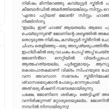
നിമിഷം മിന്നിമറഞ്ഞു. കമ്പ്യൂട്ടർ സ്ക്ര
കീബോർഡിൽ അമർത്തിയെങ്കിലും സിസ്റ്റം റെ
​"എന്താ പറ്റിയത് ജോൺ? സിസ്റ്റം ഹാങ
നീങ്ങിനിന്നു.
​"ഇല്ല, ഇത് ഹാങ്ങ് ആയതല്ല. ആരോ പുറ
ചെയ്യുന്നുണ്ട്!" ജോണിന്റെ ശബ്ദത്തിൽ അങ്കലാപ
​തൊട്ടടുത്ത നിമിഷം, കമ്പ്യൂട്ടർ സ്ക്രീനിൽ ച
ചിഹ്നം തെളിഞ്ഞു—ഒരു അദൃശ്യരൂപത്തിൻ്
ഇംഗ്ലീഷിൽ ഒരു വാചകം പോപ്പ്-അപ്പ് ചെയ്തു: "
​ജോണിൻ്റെ നെറ്റിയിൽ വിയർപ്പ
ആത്മഹത്യയല്ല, പൂർണ്ണമായും ആസൂ
കൊലപാതകമാണ്! വിക്രം സിംഹയുടെ ഫോണിലേക്
വന്ന അവസാന സന്ദേശം സ്ക്രീനിലേക്ക
ശ്വാസമെടുക്കാൻ പോലും മറന്നുപോയി.
അത് ഒരു ഭീഷണി സന്ദേശമായിരുന്നു.
​പക്ഷേ, ജോണിനെ ശരിക്കും ഞെട്ടിച്ചത് അ
വന്നിരിക്കുന്നത് മറ്റാരുടെയുമല്ല... 
നമ്പറിൽ നിന്നായിരുന്നു!