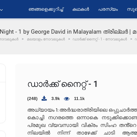
ഞങ്ങളെക്കുറിച്ച്
കഥകൾ
പരസ്യം
സുബ
Night - 1 by George David in Malayalam ത്രില്ലർ 
ോവലുകൾ
മലയാളം നോവലുകൾ
​ഡാർക്ക് നൈറ്റ് - ​1 - നോവലുകൾ
​
​ഡാർക്ക് നൈറ്റ് - ​1
(248)
3.9k
11.1k
​അധ്യായം 1: അർദ്ധരാത്രിയിലെ ഒപ്പുചാർത
​കൊച്ചി നഗരത്തെ ഒന്നാകെ നടുക്കിക്കൊണ
പ്രമുഖ വ്യവസായി വിക്രം സിംഹ തൻ്റെ
നിലയിൽ നിന്ന് താഴേക്ക് ചാടി ആത്മ