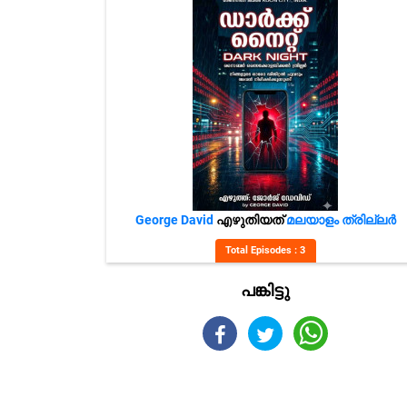
George David
എഴുതിയത്
മലയാളം ത്രില്ലർ
Total Episodes : 3
പങ്കിട്ടു