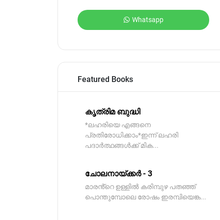
Whatsapp
Featured Books
കൃത്രിമ ബുദ്ധി
*ലഹരിയെ എങ്ങനെ
പ്രതിരോധിക്കാം*ഇന്ന് ലഹരി
പദാർത്ഥങ്ങൾക്ക് മിക...
ചോലനായ്ക്കർ - 3
മാരൻ്റെ ഉള്ളിൽ കരിമ്പുഴ പതഞ്ഞ്
പൊന്തുമ്പോലെ രോഷം ഇരമ്പിയെങ്ക...