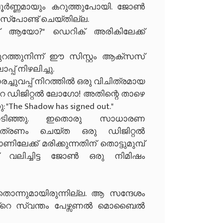
ീൻ പൂർണ്ണമായും കറുത്തുപോയി. ജോൺ
സ്പോണ്ട് ചെയ്തില്ല.
്ങ് ആയോ?" ഡെറിക് അരികിലേക്ക്
ത്തുനിന്ന് ഈ സിസ്റ്റം ആക്സസ്
്പ് നിഴലിച്ചു.
ോരച്ചുവപ്പ് നിറത്തിൽ ഒരു വിചിത്രമായ
റെ ഡിജിറ്റൽ ലോഗോ! അതിന്റെ താഴെ
The Shadow has signed out."
ുപൊടിഞ്ഞു. ഇതൊരു സാധാരണ
ത്രണം ചെയ്ത ഒരു ഡിജിറ്റൽ
ക് മരിക്കുന്നതിന് തൊട്ടുമുമ്പ്
് വലിച്ചിട്ട ജോൺ ഒരു നിമിഷം
തൊന്നുമായിരുന്നില്ല. ആ സന്ദേശം
ജോണിൻ്റെ സ്വന്തം പേഴ്സണൽ മൊബൈൽ