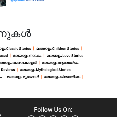
എഴുതിയത്
ADOLFTYSON
നുകൾ
ം Classic Stories
മലയാളം Children Stories
used
മലയാളം നാടകം
മലയാളം Love Stories
ലയാളം സൈക്കോളജി
മലയാളം ആരോഗ്യം
 Reviews
മലയാളം Mythological Stories
ം
മലയാളം മൃഗങ്ങൾ
മലയാളം ജ്യോതിഷം
Follow Us On:
ൾ