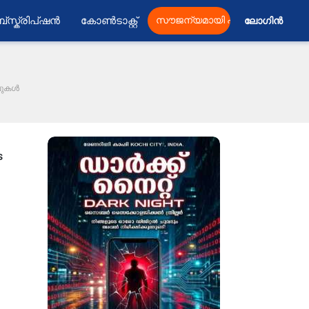
്സ്ക്രിപ്ഷൻ
കോൺടാക്റ്റ്
സൗജന്യമായി പ്രസിദ്ധീകരിക്കു
ലോഗിൻ 
വലുകൾ
s