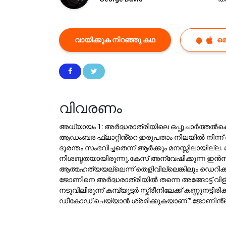
വായിക്കുക നിറഞ്ഞു കഥ
മ
വിവരണം
​അധ്യായം 1: അർദ്ധരാത്രിയിലെ ഒപ്പുചാർത്തൽ​ക
ആഡംബര ഫ്ലാറ്റിൻ്റെ ഇരുപതാം നിലയിൽ നിന്ന്
ദുരന്തം സംഭവിച്ചതെന്ന് ആർക്കും മനസ്സിലായില്
നിശബ്ദതയായിരുന്നു.​കേസ് അന്വേഷിക്കുന്ന ഇൻസ
ആത്മഹത്യയല്ലെന്ന് തെളിവില്ലെങ്കിലും ഡെറിക്കി
ജോണിനെ അർദ്ധരാത്രിയിൽ തന്നെ അങ്ങോട്ട് വിളിച്
നടുവിലിരുന്ന് കമ്പ്യൂട്ടർ സ്ക്രീനിലേക്ക് കണ്ണുന
ഡീകോഡ് ചെയ്യാൻ ശ്രമിക്കുകയാണ്." ജോണിൻ്