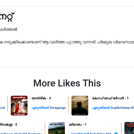
്റ്
ുചാർത്തൽ
കെ നടുക്കിക്കൊണ്ടാണ് ആ വാർത്ത പുറത്തു വന്നത്. പ്രമുഖ വ്യ
More Likes This
യാത്രിക - 3
കോഡ് ഓഫ് മർഡർ - 1
vid
എഴുതിയത്
Sivaganga
എഴുതിയത്
Gopikrishnan 
രാക്കുള - 2
കിരാതം - 1