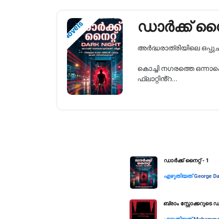
​ഡാർക്ക് നൈറ
Novels
അർദ്ധരാത്രിയിലെ ഒപ്പ
​കൊച്ചി നഗരത്തെ ഒന്നാ
ഫ്ലാറ്റിൻ്റ...
​ഡാർക്ക് നൈറ്റ് - ​1
എഴുതിയത്
George Da
ബ്രാം സ്റ്റോക്കറുടെ ഡ്