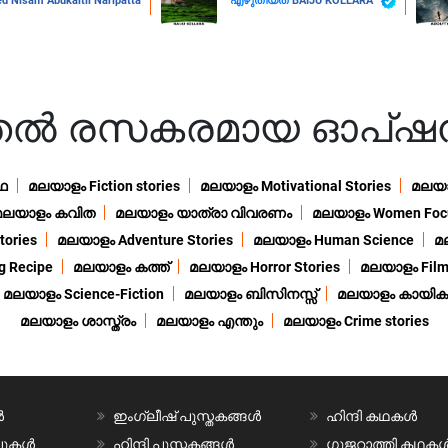
Nisam Abukaltil Naripatta
എഴുതിയത്
BAIJU KOLLARA
ുതൽ രസകരമായ ഓപ്ഷ
ഥ
മലയാളം Fiction stories
മലയാളം Motivational Stories
മലയാള
മലയാളം കവിത
മലയാളം യാത്രാ വിവരണം
മലയാളം Women Foc
ories
മലയാളം Adventure Stories
മലയാളം Human Science
മ
 Recipe
മലയാളം കത്ത്
മലയാളം Horror Stories
മലയാളം Film
മലയാളം Science-Fiction
മലയാളം ബിസിനസ്സ്
മലയാളം കായിക
മലയാളം ശാസ്ത്രം
മലയാളം എന്തും
മലയാളം Crime stories
ൾ
ഇംഗ്ലീഷ് പുസ്തകങ്ങൾ
ഹിന്ദി കഥകൾ
വലുകൾ
ഹിന്ദി പുസ്തകങ്ങൾ
ഗുജറാത്തി കഥക