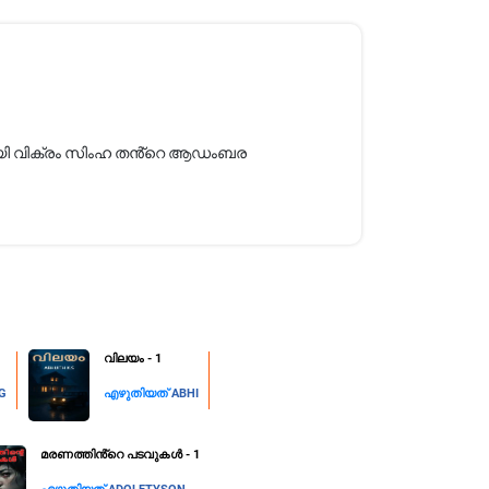
വസായി വിക്രം സിംഹ തൻ്റെ ആഡംബര
വിലയം - 1
KG
എഴുതിയത്
ABHI
മരണത്തിൻ്റെ പടവുകൾ - 1