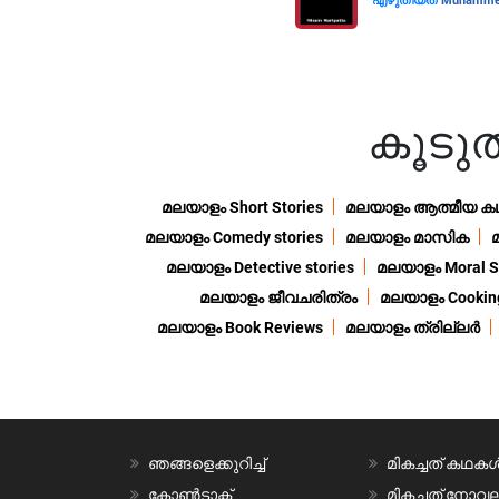
എഴുതിയത്
Muhammed 
കൂട
മലയാളം Short Stories
മലയാളം ആത്മീയ ക
മലയാളം Comedy stories
മലയാളം മാസിക
മലയാളം Detective stories
മലയാളം Moral St
മലയാളം ജീവചരിത്രം
മലയാളം Cooking
മലയാളം Book Reviews
മലയാളം ത്രില്ലർ
ഞങ്ങളെക്കുറിച്ച്
മികച്ചത് കഥക
കോൺടാക്റ്റ്
മികച്ചത് നോ