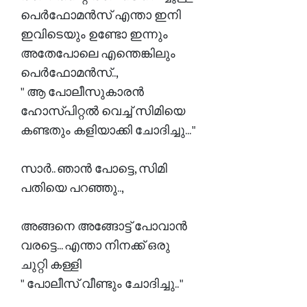
പെർഫോമൻസ് എന്താ ഇനി
ഇവിടെയും ഉണ്ടോ ഇന്നും
അതേപോലെ എന്തെങ്കിലും
പെർഫോമൻസ്..,
" ആ പോലീസുകാരൻ
ഹോസ്പിറ്റൽ വെച്ച് സിമിയെ
കണ്ടതും കളിയാക്കി ചോദിച്ചു... "
സാർ.. ഞാൻ പോട്ടെ, സിമി
പതിയെ പറഞ്ഞു..,
അങ്ങനെ അങ്ങോട്ട് പോവാൻ
വരട്ടെ... എന്താ നിനക്ക് ഒരു
ചുറ്റി കള്ളി
" പോലീസ് വീണ്ടും ചോദിച്ചു.. "