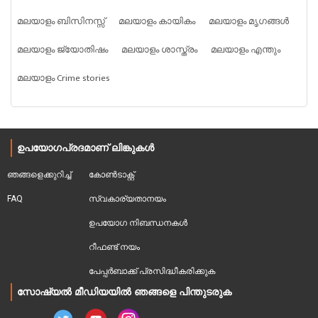
മലയാളം ബിസിനസ്സ്
മലയാളം കായികം
മലയാളം മൃഗങ്ങൾ
മലയാളം ജ്യോതിഷം
മലയാളം ശാസ്ത്രം
മലയാളം എന്തും
മലയാളം Crime stories
ഉപയോഗപ്രദമാണ് ലിങ്കുകൾ
ഞങ്ങളെക്കുറിച്ച്
കോൺടാക്റ്റ്
FAQ
സ്വകാര്യതാനയം
ഉപയോഗ നിബന്ധനകൾ
റീഫണ്ട് നയം
പേപ്പർബാക്ക് പ്രസിദ്ധീകരിക്കുക
സോഷ്യൽ മീഡിയയിൽ ഞങ്ങളെ പിന്തുടരുക