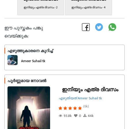
ഇനിയും എത്ര ദിവസം - 2
ഇനിയും എത്ര ദിവസം - 4
ഈ പുസ്തകം പങ്കു
വെയ്ക്കുക:
എഴുത്തുകാരനെ കുറിച്ച്
പിന്തുടരുക
Ameer Suhail tk
പൂർണ്ണമായ നോവൽ
ഇനിയും എത്ര ദിവസം
എഴുതിയത് Ameer Suhail tk
(6k)
93.8k
0
44k