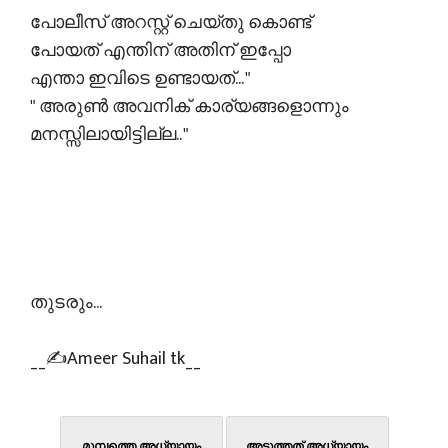
പോലീസ് അറസ്റ്റ് ചെയ്തു കൊണ്ട്
പോയത് എന്തിന് അതിന് ഇപ്പോ
എന്താ ഇവിടെ ഉണ്ടായത്... "
" അരുൺ അവനിക് കാര്യങ്ങളൊന്നും
മനസ്സിലായിട്ടില്ല.. "
തുടരും...
__✍️Ameer Suhail tk__
മുമ്പത്തെ അധ്യായം
അടുത്തത് അധ്യായം