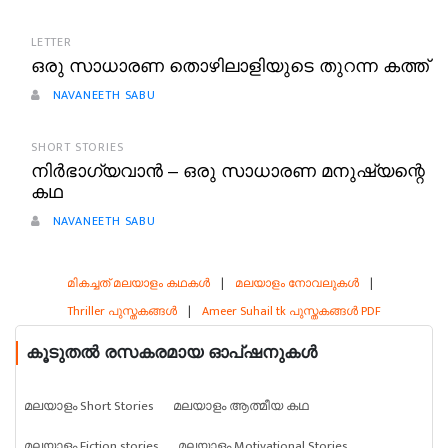
LETTER
ഒരു സാധാരണ തൊഴിലാളിയുടെ തുറന്ന കത്ത്
NAVANEETH SABU
SHORT STORIES
നിർഭാഗ്യവാൻ – ഒരു സാധാരണ മനുഷ്യന്റെ
കഥ
NAVANEETH SABU
മികച്ചത് മലയാളം കഥകൾ
|
മലയാളം നോവലുകൾ
|
Thriller പുസ്തകങ്ങൾ
|
Ameer Suhail tk പുസ്തകങ്ങൾ PDF
കൂടുതൽ രസകരമായ ഓപ്ഷനുകൾ
മലയാളം Short Stories
മലയാളം ആത്മീയ കഥ
മലയാളം Fiction stories
മലയാളം Motivational Stories