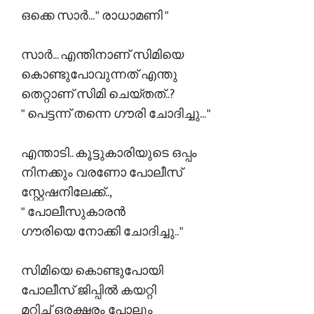
ഒക്കെ സാർ... " രാധാമണി "
സാർ... എന്തിനാണ് സിമിയെ
കൊണ്ടുപോവുന്നത് എന്തു
തെറ്റാണ് സിമി ചെയ്തത്..?
" പെട്ടന്ന് തന്നെ ഗൗരി ചോദിച്ചു... "
എന്താടി.. കൂട്ടുകാരിയുടെ ഒപ്പം
നിനക്കും വരണോ പോലീസ്
സ്റ്റേഷനിലേക്ക്..,
" പോലീസുകാരൻ
ഗൗരിയെ നോക്കി ചോദിച്ചു.. "
സിമിയെ കൊണ്ടുപോയി
പോലീസ് ജിപ്പിൽ കയറ്റി
മറിച്ച് ഒരക്ഷരം പോലും