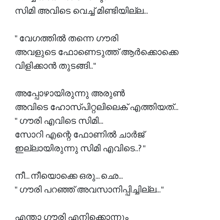
സിമി അവിടെ വെച്ച് മിണ്ടിയില്ല...
" വേഗത്തിൽ തന്നെ ഗൗരി
അവളുടെ ഫോണെടുത്ത് ആർക്കൊക്കെ
വിളിക്കാൻ തുടങ്ങി.. "
അപ്പോഴായിരുന്നു അരുൺ
അവിടെ ഹോസ്പിറ്റലിലെക് എത്തിയത്...
" ഗൗരി എവിടെ സിമി...
സോറി എന്റെ ഫോണിൽ ചാർജ്
ഇല്ലായിരുന്നു സിമി എവിടെ..? "
നീ... നീയൊക്കെ ഒരു... ഛെ...
" ഗൗരി പറഞ്ഞ് അവസാനിപ്പിച്ചില്ല... "
എന്താ ഗൗരി എനിക്കൊന്നും