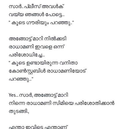
സാർ.. പ്ലീസ് അവൾക്
വയ്യ ഞങ്ങൾ പോട്ടെ...
" കൂടെ ഗൗരിയും പറഞ്ഞു.. "
അങ്ങോട്ട് മാറി നിൽക്കടി
രാധാമണി ഇവളെ ഒന്ന്
പരിശോധിച്ചേ...
" കൂടെ ഉണ്ടായിരുന്ന വനിതാ
കോൺസ്റ്റബിൾ രാധാമണിയോട്
പറഞ്ഞു... "
Yes... സാർ, അങ്ങോട്ട് മാറി
നിന്നെ രാധാമണി സിമിയെ പരിശോതിക്കാൻ
തുടങ്ങി.,
എന്താ ഇവിടെ എന്താണ്