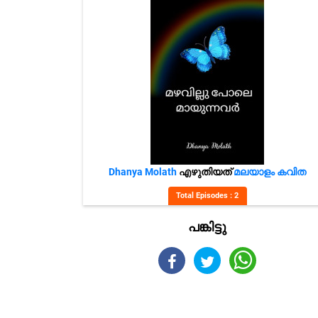
Dhanya Molath
എഴുതിയത്
മലയാളം കവിത
Total Episodes : 2
പങ്കിട്ടു