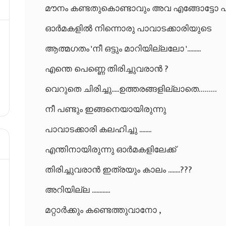
മൗനം കണ്ടതുകൊണ്ടാവും
അവ എങ്ങോട്ടോ പട
ഓർമകളിൽ നിന്നൊരു പാവാടക്കാരിയുടെ
ആത്മഗതം 'നീ ഒട്ടും മാറിയില്ലലോ '.........
എന്തെ പെണ്ണെ തിരിച്ചുവരാൻ ?
വെറുതെ ചിരിച്ചു.....ഉത്തരങ്ങളില്ലാതെ………
നീ പണ്ടും ഇങ്ങനെയായിരുന്നു
പാവാടക്കാരി കലഹിച്ചു ........
എന്തിനായിരുന്നു ഓർമകളിലേക്ക്
തിരിച്ചുവരാൻ ഇത്രയും കാലം ........???
അറിയില്ല ............
മറ്റാർക്കും കണ്ടെത്തുവാനോ ,