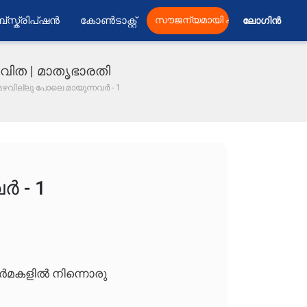
്സ്ക്രിപ്ഷൻ
കോൺടാക്റ്റ്
സൗജന്യമായി പ്രസിദ്ധീകരിക്കു
ലോഗിൻ 
m കവിത | മാതൃഭാരതി
മഴവില്ലു പോലെ മായുന്നവർ - 1
ർ - 1
ർമകളിൽ നിന്നൊരു