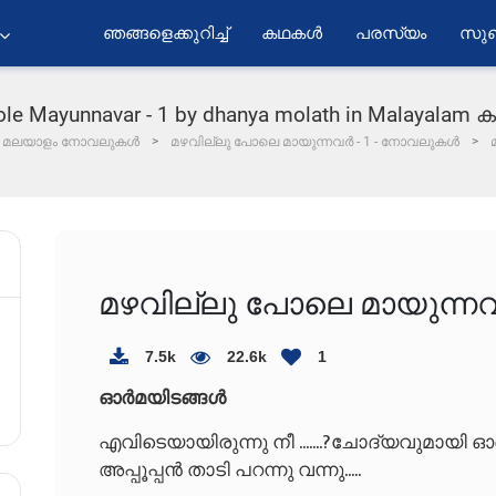
ഞങ്ങളെക്കുറിച്ച്
കഥകൾ
പരസ്യം
സുബ
ole Mayunnavar - 1 by dhanya molath in Malayala
മലയാളം നോവലുകൾ
മഴവില്ലു പോലെ മായുന്നവർ - 1 - നോവലുകൾ
മഴവില്ലു പോലെ മായുന്നവ
7.5k
22.6k
1
ഓർമയിടങ്ങൾ
എവിടെയായിരുന്നു നീ .......?
ചോദ്യവുമായി ഓ
അപ്പൂപ്പൻ താടി പറന്നു വന്നു.....