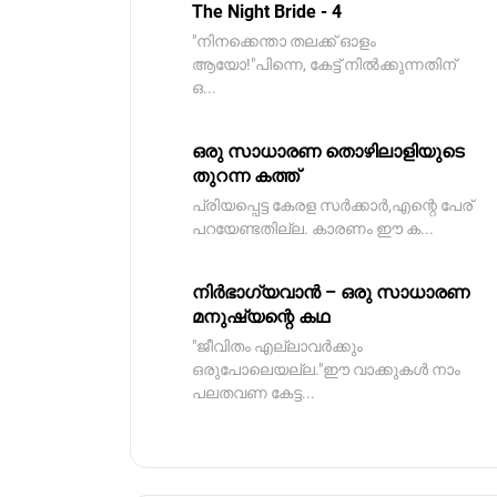
The Night Bride - 4
"നിനക്കെന്താ തലക്ക് ഓളം
ആയോ!"പിന്നെ, കേട്ട് നിൽക്കുന്നതിന്
ഒ...
ഒരു സാധാരണ തൊഴിലാളിയുടെ
തുറന്ന കത്ത്
പ്രിയപ്പെട്ട കേരള സർക്കാർ,എന്റെ പേര്
പറയേണ്ടതില്ല. കാരണം ഈ ക...
നിർഭാഗ്യവാൻ – ഒരു സാധാരണ
മനുഷ്യന്റെ കഥ
"ജീവിതം എല്ലാവർക്കും
ഒരുപോലെയല്ല."ഈ വാക്കുകൾ നാം
പലതവണ കേട്ട...