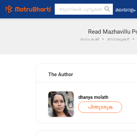
മലയാളം
Read Mazhavillu P
ഹോം പേജ്
നോവലുകൾ
The Author
dhanya molath
പിന്തുടരുക