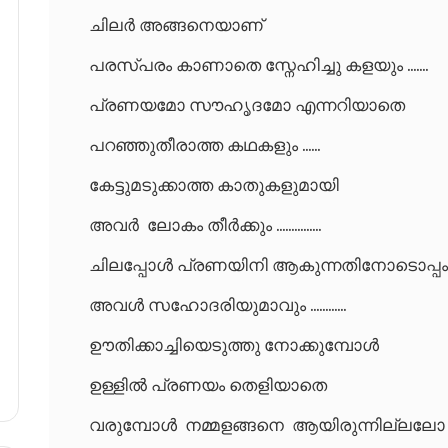
ചിലർ അങ്ങനെയാണ്
പരസ്പരം കാണാതെ സ്നേഹിച്ചു കളയും .......
പ്രണയമോ സൗഹൃദമോ എന്നറിയാതെ
പറഞ്ഞുതീരാത്ത കഥകളും ......
കേട്ടുമടുക്കാത്ത കാതുകളുമായി
അവർ ലോകം തീർക്കും ...............
ചിലപ്പോൾ പ്രണയിനി ആകുന്നതിനോടൊപ്പം
അവൾ സഹോദരിയുമാവും ............
ഊതിക്കാച്ചിയെടുത്തു നോക്കുമ്പോൾ
ഉള്ളിൽ പ്രണയം തെളിയാതെ
വരുമ്പോൾ നമ്മളങ്ങനെ ആയിരുന്നില്ലലോ