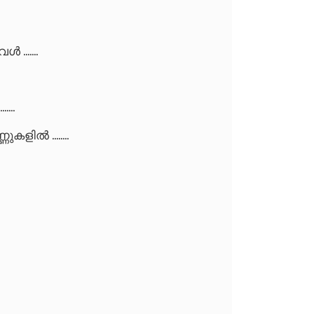
.......
...
ളിൽ ........