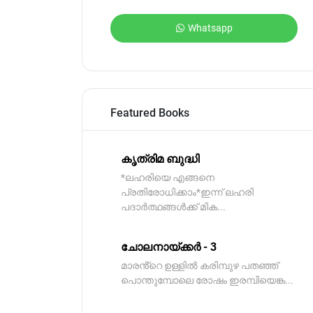
Whatsapp
Featured Books
കൃത്രിമ ബുദ്ധി
*ലഹരിയെ എങ്ങനെ
പ്രതിരോധിക്കാം*ഇന്ന് ലഹരി
പദാർത്ഥങ്ങൾക്ക് മിക...
ചോലനായ്ക്കർ - 3
മാരൻ്റെ ഉള്ളിൽ കരിമ്പുഴ പതഞ്ഞ്
പൊന്തുമ്പോലെ രോഷം ഇരമ്പിയെങ്ക...