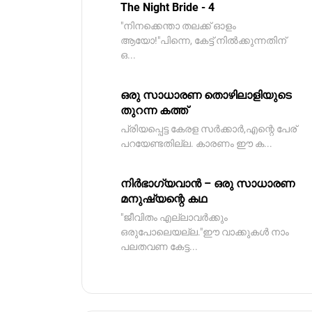
The Night Bride - 4
"നിനക്കെന്താ തലക്ക് ഓളം
ആയോ!"പിന്നെ, കേട്ട് നിൽക്കുന്നതിന്
ഒ...
ഒരു സാധാരണ തൊഴിലാളിയുടെ
തുറന്ന കത്ത്
പ്രിയപ്പെട്ട കേരള സർക്കാർ,എന്റെ പേര്
പറയേണ്ടതില്ല. കാരണം ഈ ക...
നിർഭാഗ്യവാൻ – ഒരു സാധാരണ
മനുഷ്യന്റെ കഥ
"ജീവിതം എല്ലാവർക്കും
ഒരുപോലെയല്ല."ഈ വാക്കുകൾ നാം
പലതവണ കേട്ട...