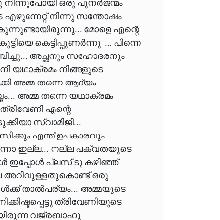
ു നിന്നുപോയി ഒരു പുനർജന്മം
 എഴുന്നേറ്റ് നിന്നു സന്തോഷം
നുണ്ടായിരുന്നു... മോളെ എന്റെ
ടിയെ കെട്ടിപ്പുണർന്നു ... പിന്നെ
ിച്ചു... അച്ഛനും സഹോദരനും
നി യഥാക്രമം നിങ്ങളുടെ
ി അമ്മ തന്നെ ആദ്യം
ം... അമ്മ തന്നെ യഥാക്രമം
 ത്രിവേണി എന്റെ
കിയാ സ്വാമിജി...
ിക്കും എന്ത് ഉപകാരവും
്നോ ഇല്ല... നല്ല പക്വതയുടെ
ൾ ഇപ്പോൾ പ്ലസ് ടു കഴിഞ്ഞ്
്ല അറിവുള്ളതുകൊണ്ട് ഒരു
ോൾക്ക് താൽപര്യം... അമ്മയുടെ
്കിഷ്ടപ്പെട്ടു ത്രിവേണിയുടെ
ായിരുന്ന വജ്രബാഹു