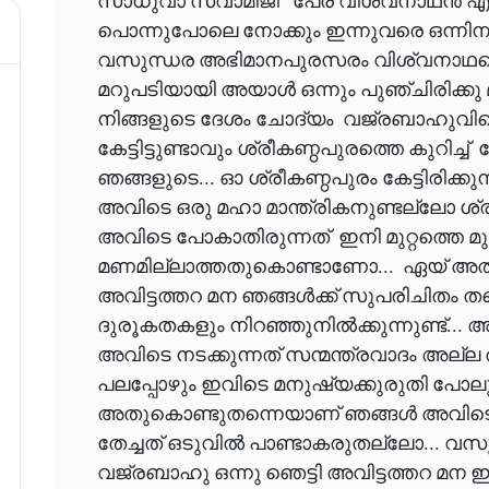
സാധുവാ സ്വാമിജി പേര് വിശ്വനാഥൻ എന
പൊന്നുപോലെ നോക്കും ഇന്നുവരെ ഒന്നിനും 
വസുന്ധര അഭിമാനപുരസരം വിശ്വനാഥന്റെ
മറുപടിയായി അയാൾ ഒന്നും പുഞ്ചിരിക്കു
നിങ്ങളുടെ ദേശം ചോദ്യം വജ്രബാഹുവിന്റെ
കേട്ടിട്ടുണ്ടാവും ശ്രീകണ്ഠപുരത്തെ കുറിച്
ഞങ്ങളുടെ... ഓ ശ്രീകണ്ഠപുരം കേട്ടിരിക്കുന്
അവിടെ ഒരു മഹാ മാന്ത്രികനുണ്ടല്ലോ ശ്രീ
അവിടെ പോകാതിരുന്നത് ഇനി മുറ്റത്തെ മുല
മണമില്ലാത്തതുകൊണ്ടാണോ... ഏയ് അത
അവിട്ടത്തറ മന ഞങ്ങൾക്ക് സുപരിചിതം
ദുരൂകതകളും നിറഞ്ഞുനിൽക്കുന്നുണ്ട്..
അവിടെ നടക്കുന്നത് സന്മന്ത്രവാദം അല്ല ത
പലപ്പോഴും ഇവിടെ മനുഷ്യക്കുരുതി പോലും 
അതുകൊണ്ടുതന്നെയാണ് ഞങ്ങൾ അവിടെ പ
തേച്ചത് ഒടുവിൽ പാണ്ടാകരുതല്ലോ... വസു
വജ്രബാഹു ഒന്നു ഞെട്ടി അവിട്ടത്തറ മന 