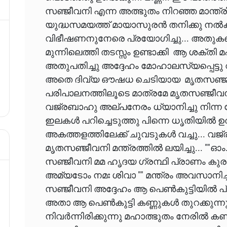
സഞ്ജീവനി എന്ന അത്ഭുതം നിറഞ്ഞ മാന്ത്രി
യുദ്ധസമയത്ത് മായാസുരൻ തനിക്കു ന
വിഭീഷണനുനേരെ പ്രയോഗിച്ചു... അതുകണ്
മുന്നിലെത്തി തടസ്സം ഉണ്ടാക്കി ആ ശക്ത
അതുപതിച്ചു അദ്ദേഹം മോഹാലസ്യപ്പെട്ടു വീ
അതെ ദിവ്യ ഔഷധ ചെടിയായ മൃതസഞ്ജീവന
പരിപാലനത്തിലൂടെ മാത്രമേ മൃതസഞ്ജീവനി വ
വജ്രബാഹു അല്പനേരം ധ്യാനിച്ചു നിന്ന 
ഇലകൾ പറിച്ചെടുത്തു പിന്നെ ധൃതിയിൽ ഉത
അകത്തളത്തിലേക്ക് ചുവടുകൾ വച്ചു... വ
മൃതസഞ്ജീവനി മന്ത്രത്തിൽ ലയിച്ചു... "
സഞ്ജീവനി മമ ഹൃദയ ഗ്രന്ഥി പ്രാണം 
അമ്യടോം നമഃ ശിവാ "" മന്ത്രം അവസാനിച
സഞ്ജീവനി അദ്ദേഹം ആ പെൺകുട്ടിയിൽ പ്ര
അതാ ആ പെൺകുട്ടി കണ്ണുകൾ തുറക്കുന്നു..
നിവർന്നിരിക്കുന്നു മഹാത്ഭുതം നേരിൽ കണ