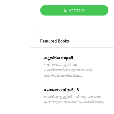
Whatsapp
Featured Books
കൃത്രിമ ബുദ്ധി
*ലഹരിയെ എങ്ങനെ
പ്രതിരോധിക്കാം*ഇന്ന് ലഹരി
പദാർത്ഥങ്ങൾക്ക് മിക...
ചോലനായ്ക്കർ - 3
മാരൻ്റെ ഉള്ളിൽ കരിമ്പുഴ പതഞ്ഞ്
പൊന്തുമ്പോലെ രോഷം ഇരമ്പിയെങ്ക...