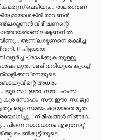
ക മരുന്ന് ചെടിയും... രാമ രാവണ
ൽകിയ മായാശക്തി രാവണൻ
ട് ലക്ഷ്മണൻ വിഭീഷണന്റെ
ി മഹത്തായതാണ് ലക്ഷ്മണനിൽ
ണു... അന്ന് ലക്ഷ്മണനെ രക്ഷിച്ച
ി..!! ചിട്ടയായ
ളർച്ച പ്രാപിക്കുക യുള്ളൂ....
ശേഷം മൃതസഞ്ജീവനിയുടെ കുറച്ച്
്രാളിക്കാവ് മനയുടെ
ജ്രബാഹുവിന്റെ അധരം
"ഓം... ജൂo സ : ഈo സൗ : ഹംസ
കുരു കുര സോഹം സൗ: ഈo സ: ജൂo
്ചതും ഒട്ടും സമയം കളയാതെ മൃത
യോഗിച്ചു... നിമിഷങ്ങൾ നീങ്ങവേ
. പിന്നെ സാവധാനം എഴുന്നേറ്റ്
്ട് ആ പെൺകുട്ടിയുടെ