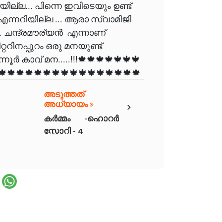
ില്ല... പിന്നെ ഇവിടെയും ഉണ്ട്
ന്നറിയില്ല ... ആരാ സ്വാമിജി
 ചന്ദ്രമൗര്യൻ എന്നാണ്
ററിനപ്പുറം ഒരു മനയുണ്ട്
ർ കാവ് മന.....!!!🍁🍁🍁🍁🍁🍁🍁
🍁🍁🍁🍁🍁🍁🍁🍁🍁🍁🍁🍁🍁🍁🍁🍁
അടുത്തത്
›
അധ്യായം
കർമ്മം -ഹൊറർ
സ്റ്റോറി - 4