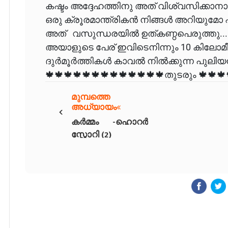
കഷ്ടം അദ്ദേഹത്തിനു അത് വിശ്വസിക്കാനായ
ഒരു ക്രൂരമാന്ത്രികൻ നിങ്ങൾ അറിയുമോ എ
അത് വസുന്ധരയിൽ ഉത്കണ്ഠപെരുത്തു....
അയാളുടെ പേര് ഇവിടെനിന്നും 10 കിലോമീറ്
ദുർമൂർത്തികൾ കാവൽ നിൽക്കുന്ന പുലിയന്നൂ
🍁🍁🍁🍁🍁🍁🍁🍁🍁🍁🍁🍁🍁തുടരും 🍁🍁🍁
മുമ്പത്തെ
‹
അധ്യായം
കർമ്മം -ഹൊറർ
സ്റ്റോറി (2)