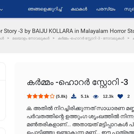
ഞങ്ങളെക്കുറിച്ച്
കഥകൾ
പരസ്യം
സുബ
r Story -3 by BAIJU KOLLARA in Malayalam Horror S
കൾ
മലയാളം നോവലുകൾ
കർമ്മം -ഹൊറർ സ്റ്റോറി -3 - നോവലുകൾ
കർമ്മം -ഹൊറർ സ്റ്റോറി -3
(5.8k)
5.1k
12.3k
2
🙏 അതിൽ നിറച്ചിരിക്കുന്നത് സാധാരണ മ
പർവതത്തിന്റെ ഉത്തുംഗ ശൃംഖത്തിൽ നിന്
മൺതരികളാണ്... അതായത് മട്ടിപ്പാറകൾ
പൊടിഞ്ഞു ഉണ്ടാകുന്ന മണ്ണ്... ഈ പാത്രത്ത