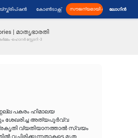
്സ്ക്രിപ്ഷൻ
കോൺടാക്റ്റ്
സൗജന്യമായി പ്രസിദ്ധീകരിക്കു
ലോഗിൻ 
tories | മാതൃഭാരതി
കർമ്മം -ഹൊറർ സ്റ്റോറി -3
ണ്ണല്ല പകരം ഹിമാലയ
നും ശേഖരിച്ച അത്യപൂർവ്വ
 പ്രകൃതി വ്യതിയാനത്താൽ സ്വയം
ിൽ വച്ചിരിക്കുന്നതാകട്ടെ മൃത