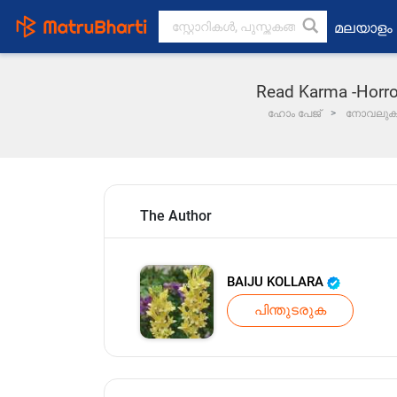
മലയാളം
Read Karma -Horro
ഹോം പേജ്
നോവലു
The Author
BAIJU KOLLARA
പിന്തുടരുക