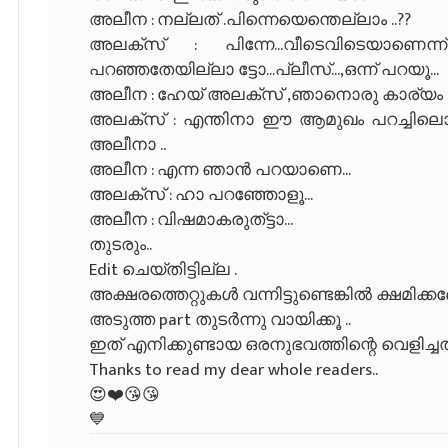
അലീന : നല്ലത് .പിന്നെയെന്തെല്ലാം ..??
അലക്സ് : പിന്നേ...വീടെവിടെയാണെന്
പറഞ്ഞതേയില്ലാ ട്ടോ...പ്ലീസ്...,ഒന്ന് പറയൂ...
അലീന : ഹേയ് അലക്സ് ,ഞാനൊരു കാര്യം പറ
അലക്സ് : എന്തിനാ ഈ ആമുഖം പറച്ചിലൊക്
അലീനാ ..
അലീന : എന്ന ഞാൻ പറയാണെ...
അലക്സ് : ഹാ പറഞ്ഞോളൂ...
അലീന : വിഷമാകരുത്ട്ടാ...
തുടരും..
Edit ചെയ്തിട്ടില്ല .
അക്ഷരത്തെറ്റുകൾ വന്നിട്ടുണ്ടെങ്കിൽ ക്ഷമിക്കണ
അടുത്ത part തുടർന്നു വായിക്കൂ ..
ഇത് എനിക്കുണ്ടായ ഒരനുഭവത്തിന്റെ വെളിച്
Thanks to read my dear whole readers..
😍❤️😘😘
💙