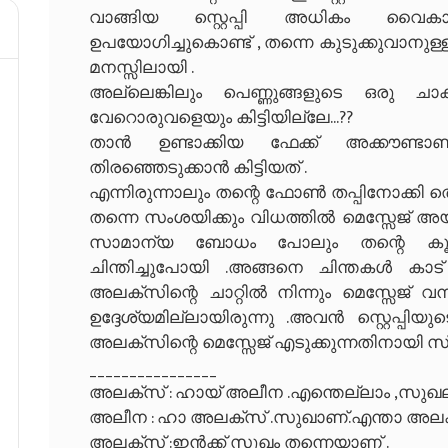
വാങ്ങിയ സ്റ്റെപ്പി അധികം വൈ
ഉപയോഗിച്ചുകൊണ്ട് , തന്നെ കുടുക്കുവാനു
മനസ്സിലായി .
അല്ലെങ്കിലും പെണ്ണുങ്ങളുടെ ഒരു ചാ
വേറൊരുവളെയും കിട്ടിയില്ലേ...??
താൻ ഉണ്ടാക്കിയ ഫേക്ക് അക്കൗണ്ടാണ
തിരഞ്ഞെടുക്കാൻ കിട്ടിയത് .
എന്നിരുന്നാലും തന്റെ ഫോൺ തപ്പിനോക്കി തെ
തന്നെ സംശയിക്കും വിധത്തിൽ മെസ്സേജ് അയച
സാമാന്യ ബോധം പോലും തന്റെ കൂട്
ചിന്തിച്ചുപോയി .അങ്ങനെ ചിന്തകൾ കാട
അലക്സിന്റെ ചാറ്റിൽ നിന്നും മെസ്സേജ് 
ഉദ്ദേശ്യമില്ലായിരുന്നു .അവൻ സ്റ്റെപ്പിയ
അലക്സിന്റെ മെസ്സേജ് എടുക്കുന്നതിനായി സ്‌
________________
അലക്സ്‌ : ഹായ് അലീന .എന്തെല്ലാം ,സുഖല്ലേ
അലീന : ഹാ അലക്സ് .സുഖാണ്.എന്താ അലക്സി
അലക്സ് :ഇൻക്ക് സുഖം തന്നെയാണ് .