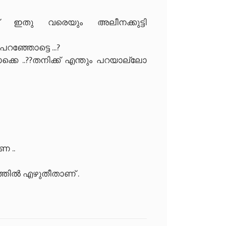
ന് ഇതു വരെയും അലീനക്കുട്ടി
ഞ്ഞോട്ടെ ...?
കെ ..??തനിക്ക് എന്തും പറയാല്ലോ
േ ..
ചത്തിൽ എഴുതീതാണ് .