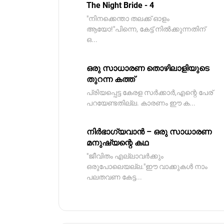
The Night Bride - 4
"നിനക്കെന്താ തലക്ക് ഓളം
ആയോ!"പിന്നെ, കേട്ട് നിൽക്കുന്നതിന്
ഒ...
ഒരു സാധാരണ തൊഴിലാളിയുടെ
തുറന്ന കത്ത്
പ്രിയപ്പെട്ട കേരള സർക്കാർ,എന്റെ പേര്
പറയേണ്ടതില്ല. കാരണം ഈ ക...
നിർഭാഗ്യവാൻ – ഒരു സാധാരണ
മനുഷ്യന്റെ കഥ
"ജീവിതം എല്ലാവർക്കും
ഒരുപോലെയല്ല."ഈ വാക്കുകൾ നാം
പലതവണ കേട്ട...