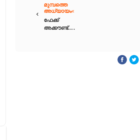
മുമ്പത്തെ
‹
അധ്യായം
ഫേക്ക്
അക്കൗണ്ട്..
(part1)