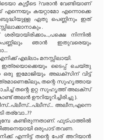
ിടെയാ കുട്ടീടെ ?വരാൻ വേണ്ടിയാണ്
്ക് എന്നെയും കയറ്റാമോ എന്നൊക്കെ
ബുദ്ധിയുള്ള ഏതു പെണ്ണിനും ഇത്
സിലാക്കാനാകും .
ിയായിരിക്കാം...,പക്ഷെ നിന്നിൽ
െണ്ണിലും ഞാൻ ഇതുവരെയും
...
നിക്ക് എല്ലാം മനസ്സിലായി.
 ഇത്രയൊക്കെയും ടൈപ്പ്‌ ചെയ്തു
 ഒരു ഇമോജിയും അലക്സിന് വിട്ട്
്രമാണെങ്കിലും, തന്റെ സുഹൃത്തായ
ാചിച്ച് തന്റെ ഉറ്റ സുഹൃത്ത് അലക്സ്
ണ്ട് അലൻ ഊറിയൂറിച്ചിരിച്ചു ).
.പ്ലീസ്....പ്ലീസ്.... അലീന,എന്നെ
ി തര്വോ...??
പേ കണ്ടിരുന്നതാണ്. ഫുട്പാത്തിൽ
ന്നിങ്ങനെയായി ഒരുപാട് തവണ.
്ക്. എന്നിട്ട് തന്റെ പേര് അറിയാൻ