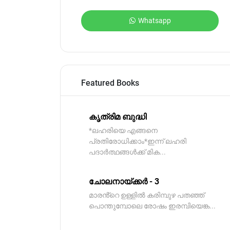
Whatsapp
Featured Books
കൃത്രിമ ബുദ്ധി
*ലഹരിയെ എങ്ങനെ
പ്രതിരോധിക്കാം*ഇന്ന് ലഹരി
പദാർത്ഥങ്ങൾക്ക് മിക...
ചോലനായ്ക്കർ - 3
മാരൻ്റെ ഉള്ളിൽ കരിമ്പുഴ പതഞ്ഞ്
പൊന്തുമ്പോലെ രോഷം ഇരമ്പിയെങ്ക...