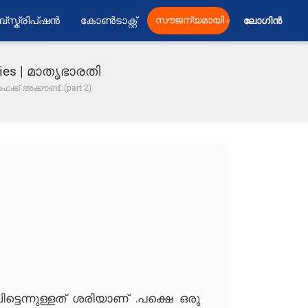
്സ്ക്രിപ്ഷൻ
കോൺടാക്റ്റ്
സൗജന്യമായി പ്രസിദ്ധീകരിക്കു
ലോഗിൻ 
n stories | മാതൃഭാരതി
േക്ക് അക്കൗണ്ട്..(part 2)
ടെന്നുള്ളത് ശരിയാണ് .പക്ഷെ ഒരു