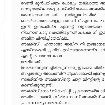
വേണ്ടി മുൻപരിചയം പോലും ഇല്ലാത്ത ആള
വന്നു.അത് പോട്ടെ ,പേര് കിട്ടി.ശേഷം അലക
തന്നെക്കാണാനായി ഇൻസ്റ്റാഗ്രാ
ചെയ്യാത്തതായുള്ള അലക്സ് എന്ന പേരിലുള്
ഇനി ഉണ്ടാകില്ല .എന്നിട്ട് വളരെയേറ
നിന്നോട് ചാറ്റ് ചെയ്തിരുന്നത് .പക്ഷെ ന
അലീന ചിന്തിച്ചിതേയില്ല.
അലക്സ് : എന്താടോ അലീന നീ ഇങ്ങനേയൊ
എന്ത് സംഭവിച്ചു .വീട് എവിടെയാണെന്ന് 
എന്റെ പൊന്നോ...ഹോ.
അലീന:മ്മ്....
(ശേഷം നടുങ്ങിച്ചിരിക്കുന്ന ഒരു ഇമോജി ചിത്രവു
അപ്പഴേക്കും അലക്സിന് ആവേശമായി എന്നുള്
സ്‌ക്രീനിൽ അലക്സിന്റെ ചാറ്റ് ലിസ്റ്റിന്റ
കാണിക്കുന്നുണ്ട് .
അലക്സ് :ശോ..! നീ പേടിപ്പിച്ചു കളഞ്ഞല്ലോടി 
അലീന : ഞാൻ സീരിയസാണ് അലക്സ്. മമ്മി 
,പിന്നെ വരട്ടാ...അലക്സെ ...