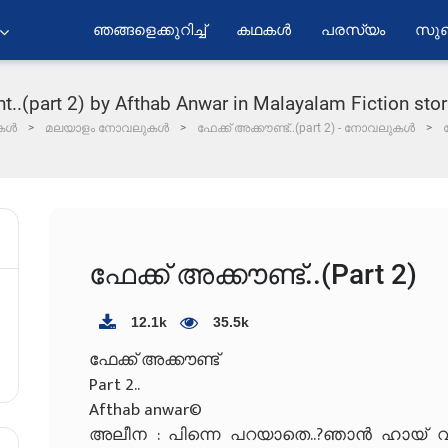
ഞങ്ങളെക്കുറിച്ച്
കഥകൾ
പരസ്യം
സുബ
part 2) by Afthab Anwar️️️️️️️️️️️️️️️️️️️️️️ in Malayalam Fictio
കൾ
മലയാളം നോവലുകൾ
ഫേക്ക് അക്കൗണ്ട്..(part 2) - നോവലുകൾ
ഫ
ഫേക്ക് അക്കൗണ്ട്..(part 2)
12.1k
35.5k
ഫേക്ക് അക്കൗണ്ട്
Part 2..
Afthab anwar©️
അലീന : പിന്നെ പറയാതെ..?ഞാൻ ഹായ് വിട്