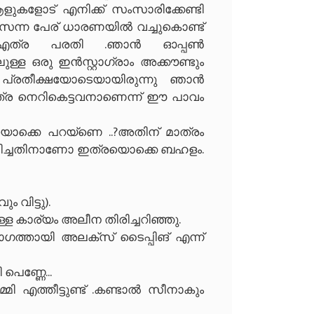
ുകളോട് എനിക്ക് സംസാരിക്കേണ്ടി
്സെന്ന പേര് ധാരണയിൽ വച്ചുകൊണ്ട്
മിൽ എത്ര പരതി .ഞാൻ ഓപ്പൺ
ള ഒരു ഇൻസ്റ്റാഗ്രാം അക്കൗണ്ടും
െ പ്രതീക്ഷയോടെയായിരുന്നു ഞാൻ
ീ ഇത്ര നെറികെട്ടവനാണെന്ന് ഈ പാവം
ക്കെ പറയ്ണെ ..?അതിന് മാത്രം
ചോദിച്ചതിനാണോ ഇത്രയൊക്കെ ബഹളം.
ം വിട്ടു).
ള കാര്യം അലീന തിരിച്ചറിഞ്ഞു.
െ ഭാഗത്തായി അലക്സ് ടൈപ്പിങ് എന്ന്
പെണ്ണേ...
എത്തീട്ടുണ്ട് .കണ്ടാൽ സീനാകും