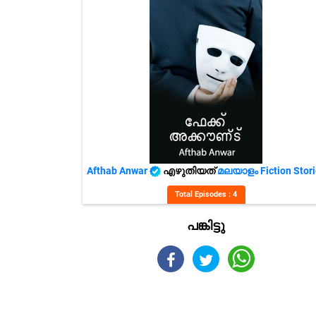
Afthab Anwar️️️️️️️️️️️️️️️️️️️️️️
എഴുതിയത്
മലയാളം Fiction Stori
Total Episodes : 4
പങ്കിട്ടു