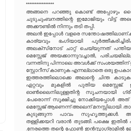
****************
അങ്ങനെ പറഞ്ഞു കൊണ്ട് അപ്പോഴും ടൈപ്
ചുടുചുംബനത്തിന്റെ ഇമോജിയും വിട്ട് 
അക്കൗണ്ടിൽ നിന്നും തടി തപ്പി.
അലൻ ഇപ്പോൾ വളരെ സന്തോഷത്തിലാണ്.കാര
കാര്യവും ഭംഗിയായി പൂർത്തീകരിച്ചിര
അലക്സിനോട് ചാറ്റ് ചെയ്യുന്നത് പന്തിയ
മെസ്സേജ് അയക്കാന്നുവച്ചാൽ, പരിചയമില്ല
വന്നതിനു പിന്നാലെ അവൾക്ക് സംശയത്തിന്
സ്റ്റോറീസ് കാണുക എന്നല്ലാതെ ഒരു ഉപകാര
ഇത്തരത്തിലൊക്കെ അലന്റെ ചിന്ത കാടുകയ
ഏറ്റവും മുകളിൽ പുതിയ മെസ്സേജ്.
ഓൺലൈനിലുള്ളതിന്റ സൂചനയായി ഗ്രീൻ ഐ
.പേരൊന്ന് സൂക്ഷിച്ചു നോക്കിയപ്പോൾ അത് സ്
മെസ്സേജ് ആണെന്ന് അലെന് മനസ്സിലായി .താ
കുടുങ്ങുന്ന പാവം സുഹൃത്തുക്കൾ. ആല
തള്ളിക്കയറി വരാൻ തുടങ്ങി. പക്ഷെ ഇതിൽ
.നേരത്തെ തന്റെ ഫോൺ ഇൻസ്റ്റാഗ്രാമിൽ