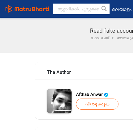
മലയാളം
Read fake account..(
ഹോം പേജ്
നോവലു
The Author
Afthab Anwar️️️️️️️️️️️️️️️️️️️️️️
പിന്തുടരുക