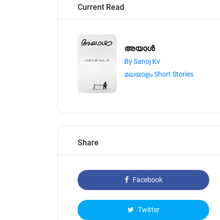
Current Read
അയാൾ
By Sanoj Kv
മലയാളം Short Stories
Share
Facebook
Twitter