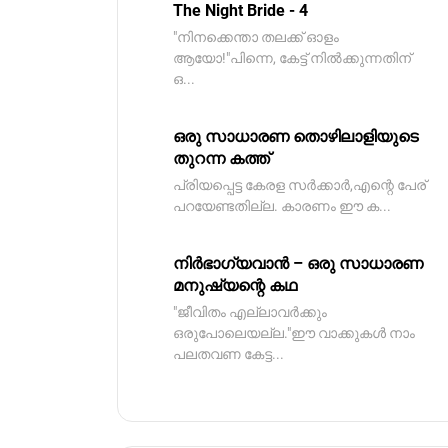
The Night Bride - 4
"നിനക്കെന്താ തലക്ക് ഓളം
ആയോ!"പിന്നെ, കേട്ട് നിൽക്കുന്നതിന്
ഒ...
ഒരു സാധാരണ തൊഴിലാളിയുടെ
തുറന്ന കത്ത്
പ്രിയപ്പെട്ട കേരള സർക്കാർ,എന്റെ പേര്
പറയേണ്ടതില്ല. കാരണം ഈ ക...
നിർഭാഗ്യവാൻ – ഒരു സാധാരണ
മനുഷ്യന്റെ കഥ
"ജീവിതം എല്ലാവർക്കും
ഒരുപോലെയല്ല."ഈ വാക്കുകൾ നാം
പലതവണ കേട്ട...