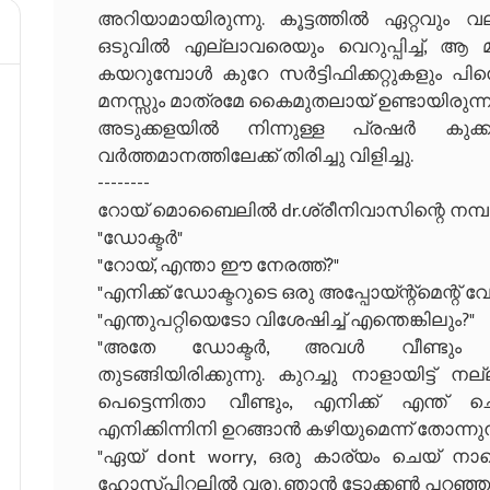
അറിയാമായിരുന്നു. കൂട്ടത്തിൽ ഏറ്റവും വ
ഒടുവിൽ എല്ലാവരെയും വെറുപ്പിച്ച്, ആ മതി
കയറുമ്പോൾ കുറേ സർട്ടിഫിക്കറ്റുകളും പിന
മനസ്സും മാത്രമേ കൈമുതലായ് ഉണ്ടായിരുന്നുള
അടുക്കളയിൽ നിന്നുള്ള പ്രഷർ കുക്
വർത്തമാനത്തിലേക്ക് തിരിച്ചു വിളിച്ചു.
--------
റോയ് മൊബൈലിൽ dr.ശ്രീനിവാസിന്റെ നമ്
"ഡോക്ടർ"
"റോയ്, എന്താ ഈ നേരത്ത്?"
"എനിക്ക് ഡോക്ടറുടെ ഒരു അപ്പോയ്ന്റ്മെന്റ് വ
"എന്തുപറ്റിയെടോ വിശേഷിച്ച് എന്തെങ്കിലും?"
"അതേ ഡോക്ടർ, അവൾ വീണ്ടും അയാ
തുടങ്ങിയിരിക്കുന്നു. കുറച്ചു നാളായിട്ട് നല
പെട്ടെന്നിതാ വീണ്ടും, എനിക്ക് എന്ത
എനിക്കിന്നിനി ഉറങ്ങാൻ കഴിയുമെന്ന് തോന്നുന
"ഏയ്‌ dont worry, ഒരു കാര്യം ചെയ് ന
ഹോസ്പിറ്റലിൽ വരൂ. ഞാൻ ടോക്കൺ പറഞ്ഞു