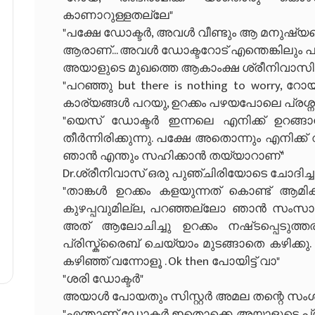
കാണാറുള്ളതല്ലേ"
"പക്ഷേ ഡോക്ടർ, അവൾ വീണ്ടും ആ മനുഷ്യന
ആരാണ്... അവൾ ഡോക്ടറോട് എന്തെങ്കിലും 
അയാളുടെ മുഖത്തെ ആകാംക്ഷ ശ്രീനിവാസിന്
"പറഞ്ഞു but there is nothing to worry, റ
കാര്യങ്ങൾ പറയു, ഉറക്കം പഴയപോലെ പ്രശ്നമ
"യെസ് ഡോക്ടർ ഇന്നലെ എനിക്ക് ഉറങ്ങാ
തീർന്നിരിക്കുന്നു. പക്ഷേ അതൊന്നും എനിക്
ഞാൻ എന്തും സഹിക്കാൻ തയ്യാറാണ്"
Dr.ശ്രീനിവാസ് ഒരു പുഞ്ചിരിയോടെ ചോദിച്ച
"താങ്കൾ ഉറക്കം കളയുന്നത് കൊണ്ട് ആമിക്
കുഴപ്പവുമില്ല, പറഞ്ഞല്ലോ ഞാൻ സംസാരിച്ച
അത്‌ ആലോചിച്ചു ഉറക്കം നഷ്‍ടപ്പെടുത
പ്രിസ്ക്രൈബ് ചെയ്യാം മുടങ്ങാതെ കഴിക്കു. Eve
കഴിഞ്ഞ് വന്നോളൂ . Ok then പോയിട്ട് വാ"
"ശരി ഡോക്ടർ"
അയാൾ പോയതും സിസ്റ്റർ അമല തന്റെ സംശ
"എന്താണ് ഡോക്ടർ ഇതൊക്കെ, അയാളുടെ പ്രശ