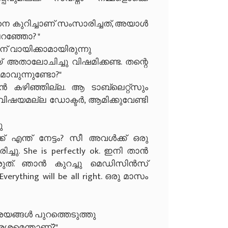
െ കുറിച്ചാണ് സംസാരിച്ചത്, അയാൾ
പറഞ്ഞോ? "
 വായിക്കാമായിരുന്നു
ോയ് അതാലോചിച്ചു വിഷമിക്കണ്ട. തന്റെ
ാവുന്നുണ്ടോ?"
ൻ കഴിഞ്ഞില്ല. ആ ടാബ്ലെറ്റ്സും
ക് വിഷയമല്ല ഡോക്ടർ, ആമിക്കുവേണ്ടി
ു
ക് എന്ത് നേട്ടം? സീ അവൾക്ക് ഒരു
ു. She is perfectly ok. ഇനി താൻ
്തരുത്. ഞാൻ കുറച്ചു മെഡിസിൻസ്
rything will be all right. ഒരു മാസം
യങ്ങൾ പുറത്തെടുത്തു
്നമെന്താണ്?"