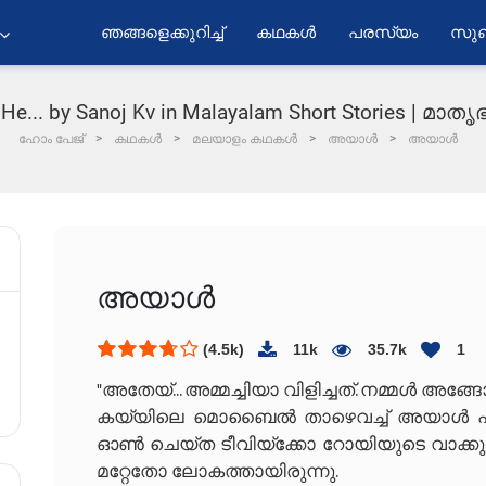
ഞങ്ങളെക്കുറിച്ച്
കഥകൾ
പരസ്യം
സുബ
He... by Sanoj Kv in Malayalam Short Stories | മാത
ഹോം പേജ്
കഥകൾ
മലയാളം കഥകൾ
അയാൾ
അയാൾ
അയാൾ
(4.5k)
11k
35.7k
1
"അതേയ്... അമ്മച്ചിയാ വിളിച്ചത്. നമ്മൾ അങ്ങ
കയ്യിലെ മൊബൈൽ താഴെവച്ച് അയാൾ പാചക
ഓൺ ചെയ്ത ടീവിയ്‌ക്കോ റോയിയുടെ വാക
മറ്റേതോ ലോകത്തായിരുന്നു.