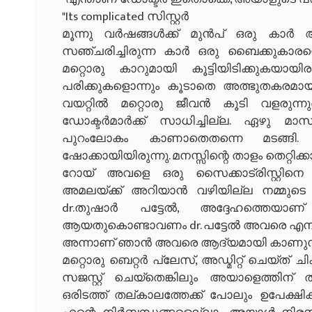
"Its complicated സിസ്റ്റർ
മൂന്നു വർഷങ്ങൾക്ക് മുൻപ് ഒരു കാർ ആ
സഞ്ചരിച്ചിരുന്ന കാർ ഒരു ബൈക്കുകാര
മറ്റൊരു കാറുമായി കൂട്ടിയിടിക്കുകയാ
പരിക്കുകളൊന്നും കൂടാതെ അത്ഭുതകരമായി
വയറ്റിൽ മറ്റൊരു ജീവൻ കൂടി വളരുന്നുണ
ഡോക്ടർമാർക്ക് സാധിച്ചില്ല. ഏഴു
പുറംലോകം കാണാതെതന്നെ മടങ്ങി. 
ഷോക്കായിയിരുന്നു. മനസ്സിന്റെ താളം തെറ്റിക്ക
റോയ് അവളെ ഒരു സൈക്കാട്രിസ്റ്റിനെ ക
അമലയ്ക്ക് അറിയാൻ വഴിയില്ല നമ്മുടെ 
dr.തുഷാർ പട്ടേൽ, അദ്ദേഹത്തെയ
ആയതുകൊണ്ടാവണം dr. പട്ടേൽ അവരെ എനിക
അന്നാണ് ഞാൻ അവരെ ആദ്യമായി കാണുന്
മറ്റൊരു ബെറ്റർ പ്ലേസ്, അഡ്മിറ്റ് ചെയ്ത്
സജസ്റ്റ് ചെയ്തെങ്കിലും അയാളെത്തിന
ഒരിടത്ത് തല്കാലത്തേക്ക് പോലും ഉപേക്ഷി