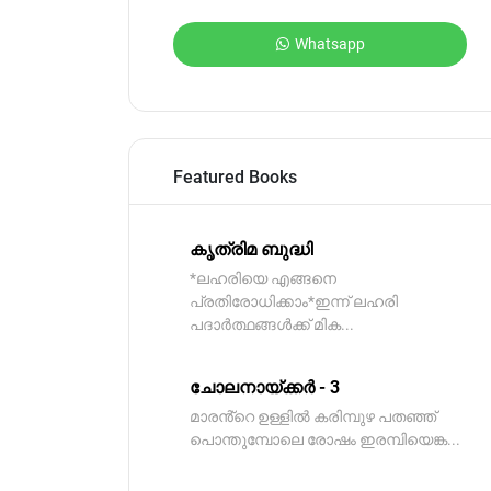
Whatsapp
Featured Books
കൃത്രിമ ബുദ്ധി
*ലഹരിയെ എങ്ങനെ
പ്രതിരോധിക്കാം*ഇന്ന് ലഹരി
പദാർത്ഥങ്ങൾക്ക് മിക...
ചോലനായ്ക്കർ - 3
മാരൻ്റെ ഉള്ളിൽ കരിമ്പുഴ പതഞ്ഞ്
പൊന്തുമ്പോലെ രോഷം ഇരമ്പിയെങ്ക...