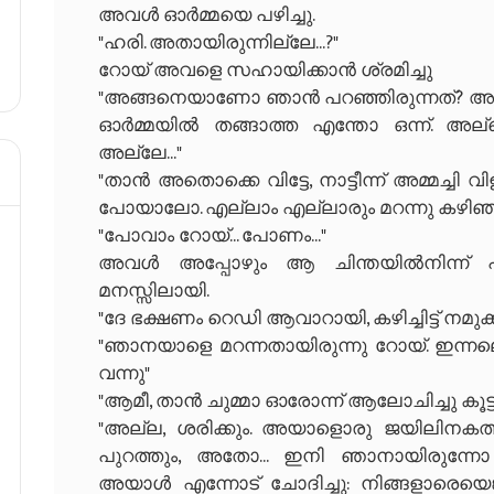
അവൾ ഓർമ്മയെ പഴിച്ചു.
"ഹരി. അതായിരുന്നില്ലേ...?"
റോയ് അവളെ സഹായിക്കാൻ ശ്രമിച്ചു
"അങ്ങനെയാണോ ഞാൻ പറഞ്ഞിരുന്നത്? അല്ല.
ഓർമ്മയിൽ തങ്ങാത്ത എന്തോ ഒന്ന്. അല്ലെങ്
അല്ലേ..."
"താൻ അതൊക്കെ വിട്ടേ, നാട്ടീന്ന് അമ്മച്ചി വി
പോയാലോ. എല്ലാം എല്ലാരും മറന്നു കഴിഞ്ഞ
"പോവാം റോയ്... പോണം..."
അവൾ അപ്പോഴും ആ ചിന്തയിൽനിന്ന് പുറത്
മനസ്സിലായി.
"ദേ ഭക്ഷണം റെഡി ആവാറായി, കഴിച്ചിട്ട് നമുക്ക
"ഞാനയാളെ മറന്നതായിരുന്നു റോയ്. ഇന്നലെ
വന്നു"
"ആമീ, താൻ ചുമ്മാ ഓരോന്ന് ആലോചിച്ചു കൂട്ടിട
"അല്ല, ശരിക്കും. അയാളൊരു ജയിലിനകത്ത
പുറത്തും, അതോ... ഇനി ഞാനായിരുന്നോ 
അയാൾ എന്നോട് ചോദിച്ചു: നിങ്ങളാരെയെങ്കി