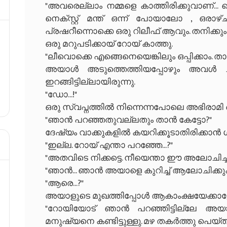
"അവരെല്ലാം നമ്മളെ കാത്തിരിക്കുവാണ്... 
നെക്സ്റ്റ് മന്ത് ഒന്ന് പോയാലോ , ഒരാഴ
പ്രഷറീന്നൊക്കെ ഒരു റിലീഫ് ആവും. തനിക്കും 
ഒരു മറുപടിക്കായ് റോയ് കാത്തു.
"ലീവൊക്കെ എങ്ങെനെയെങ്കിലും ഒപ്പിക്കാം. താ
അയാൾ അടുത്തെത്തിയപ്പോഴും അവൾ ചിന്
ഇറങ്ങിട്ടില്ലായിരുന്നു.
"ഡോ...!"
ഒരു സ്വപ്നത്തിൽ നിന്നെന്നപോലെ അഭിരാമി
"ഞാൻ പറഞ്ഞതുവല്ലതും താൻ കേട്ടോ?"
ദേഷ്യം വാക്കുകളിൽ കയറിക്കൂടാതിരിക്കാൻ ശ്
"ഇല്ല. റോയ് എന്താ പറഞ്ഞേ...?"
"അതവിടെ നിക്കട്ടെ. നീയെന്താ ഈ അലോചിച്ചു
"ഞാൻ... ഞാൻ അയാളെ കുറിച്ച് ആലോചിക്കുകയ
"ആരെ...?"
അയാളുടെ മുഖത്തിപ്പോൾ ആകാംക്ഷയേക്കാളേ
"റോയിയോട് ഞാൻ പറഞ്ഞിട്ടില്ലേ അയാളെപ
മനുഷ്യനെ കണ്ടിട്ടുള്ളു. മഴ തകർത്തു പെയ്ത