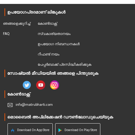
ഉപയോഗപ്രദമാണ് ലിങ്കുകൾ
ഞങ്ങളെക്കുറിച്ച്
കോൺടാക്റ്റ്
FAQ
സ്വകാര്യതാനയം
ഉപയോഗ നിബന്ധനകൾ
റീഫണ്ട് നയം
പേപ്പർബാക്ക് പ്രസിദ്ധീകരിക്കുക
സോഷ്യൽ മീഡിയയിൽ ഞങ്ങളെ പിന്തുടരുക
കോൺടാക്റ്റ്
info@matrubharti.com
മൊബൈൽ അപ്ലിക്കേഷൻ ഡൗൺലോഡുചെയ്യുക
Download On App Store
Download On Play Store