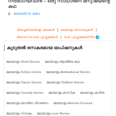
നിർഭാഗ്യവാൻ – ഒരു സാധാരണ മനുഷ്യന്റെ
കഥ
NAVANEETH SABU
മികച്ചത് മലയാളം കഥകൾ
|
മലയാളം നോവലുകൾ
|
Women Focused പുസ്തകങ്ങൾ
|
Aval പുസ്തകങ്ങൾ PDF
കൂടുതൽ രസകരമായ ഓപ്ഷനുകൾ
മലയാളം Short Stories
മലയാളം ആത്മീയ കഥ
മലയാളം Fiction stories
മലയാളം Motivational Stories
മലയാളം Classic Stories
മലയാളം Children Stories
മലയാളം Comedy stories
മലയാളം മാസിക
മലയാളം കവിത
മലയാളം യാത്രാ വിവരണം
മലയാളം Women Focused
മലയാളം നാടകം
മലയാളം Love Stories