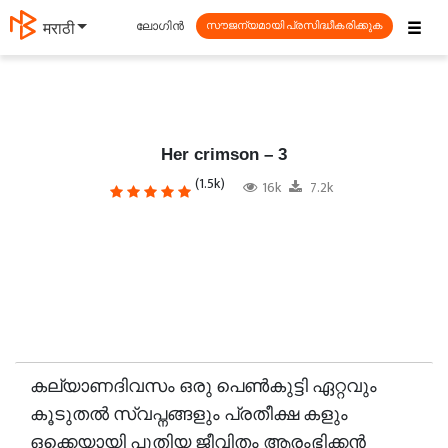
☰
ലോഗിൻ
தமிழ்
സൗജന്യമായി പ്രസിദ്ധീകരിക്കുക
Her crimson – 3
(1.5k)
16k
7.2k
കല്യാണദിവസം ഒരു പെൺകുട്ടി ഏറ്റവും
കൂടുതൽ സ്വപ്നങ്ങളും പ്രതീക്ഷ കളും
ഒക്കെയായി പുതിയ ജീവിതം ആരംഭിക്കൻ