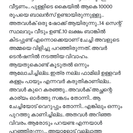
വീട്ടണം... പുള്ളിടെ കൈയിൽ ആകെ 10000
രൂപയെ ബാലൻസ് ഉണ്ടായിരുന്നുള്ളു...
അതവൾക് ഒരു ഷോക്ക് ആയിരുന്നു...14 സെന്റ്
സ്ഥലവും വീടും ഉണ്ട്...10 ലക്ഷം ബാങ്കിൽ
കിടപ്പുണ്ട് എന്നൊക്കെയാണ് ചേച്ചി അവളുടെ
അമ്മയെ വിളിച്ചു പറഞ്ഞിരുന്നത്.. അവർ
ടെൻഷനിൽ നടത്തിയ വിവാഹം.
ആയതുകൊണ്ട് കൂടുതൽ ഒന്നും
ആലോചിച്ചില്ല.. ഇത്ര നല്ല ഫാമിലി ഉള്ളവർ
കള്ളം പായും എന്നവർ കരുതികാണില്ല...
അവൾ കുറെ കരഞ്ഞു... അവൾക് അച്ഛന്റെ
കാര്യം ഓർത്തു സങ്കടം തോന്നി... ആ
ചേച്ചിയോട് വെറുപ്പും തോന്നി... എങ്കിലും ഒന്നും
പുറത്തു കാണിച്ചില്ല... അതവൾ അറിഞ്ഞ
വിവരം. ആരോടും പറയണ്ട എന്നയാൾ
പറഞ്ഞിരുന്നു.... അയാളോട് വല്ലാത്ത