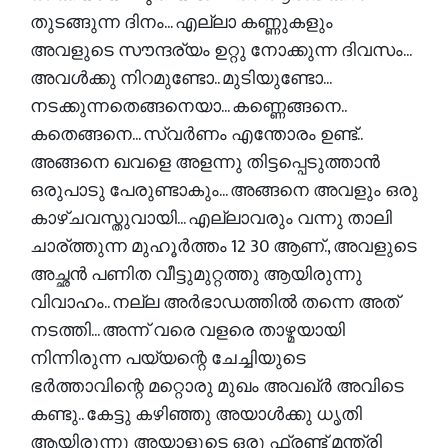
തുടങ്ങുന്ന ദിനം... എല്ലാ കണ്ണുകളും
അവളുടെ സൗന്ദര്യം ഉറ്റു നോക്കുന്ന ദിവസം...
അവൾക്കു നിറമുണ്ടോ.. മുടിയുണ്ടോ...
നടക്കുന്നതെങ്ങനെയാ... കണ്ണെങ്ങനെ..
കതെങ്ങനെ... സ്വർണം എന്തോരം ഉണ്ട്..
അങ്ങനെ ഖവളെ അളന്നു തിട്ടപ്പെടുത്താൻ
ഒരുപാടു പേരുണ്ടാകും... അങ്ങനെ അവളും ഒരു
കാഴ്ചവസ്തുവായി... എല്ലാവരും വന്നു താലി
ചാര്ത്തുന്ന മുഹൂർത്തം 12 30 ആണ്., അവളുടെ
അച്ഛൻ പണിത വീട്ടുമുറ്റത്തു ആയിരുന്നു
വിവാഹം.. നല്ല അർഭാഡത്തിൽ തന്നെ അത്
നടത്തി... അന്ന് വരെ വളരെ താഴ്മയായി
നിന്നിരുന്ന പയ്യന്റെ ചേച്ചിയുടെ
ഭർത്താവിന്റെ മറ്റൊരു മുഖം അവഖ്‌ർ അവിടെ
കണ്ടു.. കേട്ടു കഴിഞ്ഞു അയാൾക്കു ധൃതി
ആയിരുന്നു അയാളുടെ ഒരു ഫ്രണ്ട് മന്ത്രി