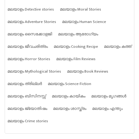
മലയാളം Detective stories
മലയാളം Moral Stories
മലയാളം Adventure Stories
മലയാളം Human Science
മലയാളം സൈക്കോളജി
മലയാളം ആരോഗ്യം
മലയാളം ജീവചരിത്രം
മലയാളം Cooking Recipe
മലയാളം കത്ത്
മലയാളം Horror Stories
മലയാളം Film Reviews
മലയാളം Mythological Stories
മലയാളം Book Reviews
മലയാളം ത്രില്ലർ
മലയാളം Science-Fiction
മലയാളം ബിസിനസ്സ്
മലയാളം കായികം
മലയാളം മൃഗങ്ങൾ
മലയാളം ജ്യോതിഷം
മലയാളം ശാസ്ത്രം
മലയാളം എന്തും
മലയാളം Crime stories