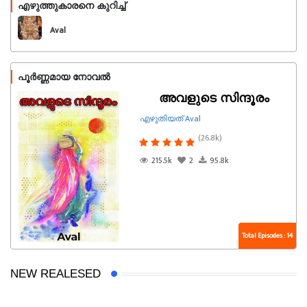
എഴുത്തുകാരനെ കുറിച്ച്
പിന്തുടരുക
Aval
പൂർണ്ണമായ നോവൽ
അവളുടെ സിന്ദൂരം
എഴുതിയത് Aval
(26.8k)
215.5k
2
95.8k
Total Episodes : 14
NEW REALESED